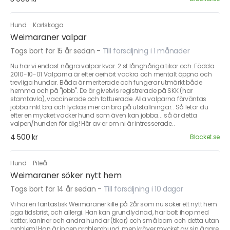
Hund
·
Karlskoga
Weimaraner valpar
Togs bort för 15 år sedan
-
Till försäljning i 1 månader
Nu har vi endast några valpar kvar. 2 st långhåriga tikar och. Födda
2010-10-01 Valparna är efter oerhört vackra och mentalt öppna och
trevliga hundar. Båda är meriterade och fungerar utmärkt både
hemma och på "jobb". De är givetvis registrerade på SKK (har
stamtavla), vaccinerade och tattuerade. Alla valparna förväntas
jobba mkt bra och lyckas mer än bra på utställningar.. Så letar du
efter en mycket vacker hund som även kan jobba... så är detta
valpen/hunden för dig! Hör av er om ni är intresserade..
4 500 kr
Blocket.se
Hund
·
Piteå
Weimaraner söker nytt hem
Togs bort för 14 år sedan
-
Till försäljning i 10 dagar
Vi har en fantastisk Weimaraner kille på 2år som nu söker ett nytt hem
pga tidsbrist, och allergi. Han kan grundlydnad, har bott ihop med
katter, kaniner och andra hundar (tikar) och små barn och detta utan
problem! Han är ingen problemhund, men kräver mycket av sin ägare