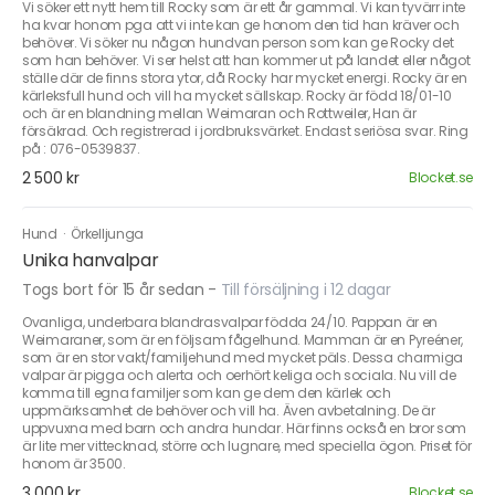
Vi söker ett nytt hem till Rocky som är ett år gammal. Vi kan tyvärr inte
ha kvar honom pga att vi inte kan ge honom den tid han kräver och
behöver. Vi söker nu någon hundvan person som kan ge Rocky det
som han behöver. Vi ser helst att han kommer ut på landet eller något
ställe där de finns stora ytor, då Rocky har mycket energi. Rocky är en
kärleksfull hund och vill ha mycket sällskap. Rocky är född 18/01-10
och är en blandning mellan Weimaran och Rottweiler, Han är
försäkrad. Och registrerad i jordbruksvärket. Endast seriösa svar. Ring
på : 076-0539837.
2 500 kr
Blocket.se
Hund
·
Örkelljunga
Unika hanvalpar
Togs bort för 15 år sedan
-
Till försäljning i 12 dagar
Ovanliga, underbara blandrasvalpar födda 24/10. Pappan är en
Weimaraner, som är en följsam fågelhund. Mamman är en Pyreéner,
som är en stor vakt/familjehund med mycket päls. Dessa charmiga
valpar är pigga och alerta och oerhört keliga och sociala. Nu vill de
komma till egna familjer som kan ge dem den kärlek och
uppmärksamhet de behöver och vill ha. Även avbetalning. De är
uppvuxna med barn och andra hundar. Här finns också en bror som
är lite mer vittecknad, större och lugnare, med speciella ögon. Priset för
honom är 3500.
3 000 kr
Blocket.se