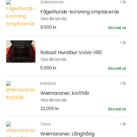
Gotlands län
1 år
Fågelhunds-korsning omplaceras
Visa liknande
9 500 kr
Blocket.se
1 år
Robust Hundbur Volvo V90
Visa liknande
5 000 kr
Blocket.se
Karlstad
1 år
Weimaraner, korthår
Visa liknande
22 000 kr
Blocket.se
Trosa
1 år
Weimaraner, Långhårig