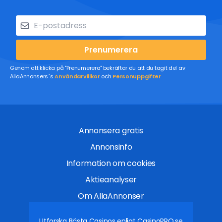
Prenumerera
Genom att klicka på "Prenumerera" bekräftar du att du tagit del av
AllaAnnonsers´s
Användarvillkor
och
Personuppgifter
Annonsera gratis
Annonsinfo
Information om cookies
Aktieanalyser
Om AllaAnnonser
Utforska Bästa Casinos enligt
CasinoPRO.se