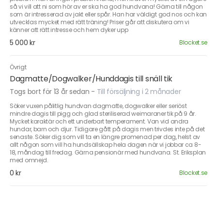
så vi vill att ni som hör av er ska ha god hundvana! Gärna till någon
som är intresserad av jakt eller spår. Han har väldigt god nos och kan
utvecklas mycket med rätt träning! Priser går att diskutera om vi
känner att rätt intresse och hem dyker upp
5 000 kr
Blocket.se
Övrigt
Dagmatte/Dogwalker/Hunddagis till snäll tik
Togs bort för 13 år sedan
-
Till försäljning i 2 månader
Söker vuxen pålitlig hundvan dagmatte, dogwalker eller seriöst
mindre dagis till pigg och glad steriliserad weimaraner tik på 9 år.
Mycket karaktär och ett underbart temperament. Van vid andra
hundar, barn och djur. Tidigare gått på dagis men trivdes inte på det
senaste. Söker dig som vill ta en längre promenad per dag, helst av
allt någon som vill ha hundsällskap hela dagen när vi jobbar ca 8-
18, måndag till fredag. Gärna pensionär med hundvana. St. Eriksplan
med omnejd.
0 kr
Blocket.se