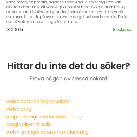
vaccinerad, chipmärkt, dolda fel försäkrad. Vi söker dig som kan
erbjuda denna kille ett varaktigt och aktivt hem. Corgin är en trevlig
allroundhund (vallhund i grunden) som älskar det mesta. Mer info
om rasen hittar du på svenska welsh corgi klubbens hemsida. Du är
också välkommen att ringa för mer info.
13 000 kr
Blocket.se
Hittar du inte det du söker?
Prova någon av dessa sökord
welsh corgi cardigan valpar
welsh corgi
omplaceringshundar welsh corgi
corgi valpar till salu
welsh springer spaniel omplacering