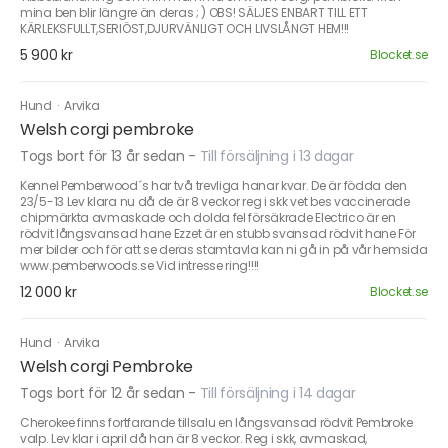
mina ben blir längre än deras ; ) OBS! SÄLJES ENBART TILL ETT
KÄRLEKSFULLT,SERIÖST,DJURVÄNLIGT OCH LIVSLÅNGT HEM!!!
5 900 kr
Blocket.se
Hund
·
Arvika
Welsh corgi pembroke
Togs bort för 13 år sedan
-
Till försäljning i 13 dagar
Kennel Pemberwood´s har två trevliga hanar kvar. De är födda den
23/5-13 Lev klara nu då de är 8 veckor reg i skk vet bes vaccinerade
chipmärkta avmaskade och dolda fel försäkrade Electrico är en
rödvit långsvansad hane Ezzet är en stubb svansad rödvit hane För
mer bilder och för att se deras stamtavla kan ni gå in på vår hemsida
www.pemberwoods.se Vid intresse ring!!!!
12 000 kr
Blocket.se
Hund
·
Arvika
Welsh corgi Pembroke
Togs bort för 12 år sedan
-
Till försäljning i 14 dagar
Cherokee finns fortfarande tillsalu en långsvansad rödvit Pembroke
valp. Lev klar i april då han är 8 veckor. Reg i skk, avmaskad,