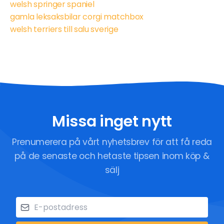
welsh springer spaniel
gamla leksaksbilar corgi matchbox
welsh terriers till salu sverige
Missa inget nytt
Prenumerera på vårt nyhetsbrev för att få reda
på de senaste och hetaste tipsen inom köp &
sälj