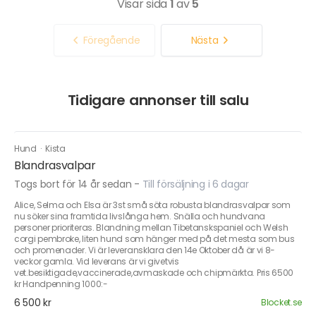
Visar sida
1
av
5
Föregående
Nästa
Tidigare annonser till salu
Hund
·
Kista
Blandrasvalpar
Togs bort för 14 år sedan
-
Till försäljning i 6 dagar
Alice, Selma och Elsa är 3st små söta robusta blandrasvalpar som
nu söker sina framtida livslånga hem. Snälla och hundvana
personer prioriteras. Blandning mellan Tibetanskspaniel och Welsh
corgi pembroke, liten hund som hänger med på det mesta som bus
och promenader. Vi är leveransklara den 14e Oktober då är vi 8-
veckor gamla. Vid leverans är vi givetvis
vet.besiktigade,vaccinerade,avmaskade och chipmärkta. Pris 6500
kr Handpenning 1000:-
6 500 kr
Blocket.se