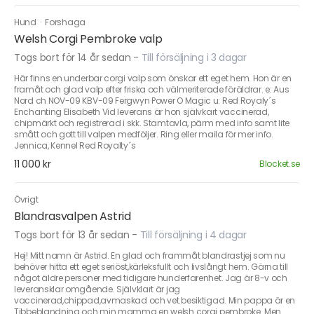
Hund
·
Forshaga
Welsh Corgi Pembroke valp
Togs bort för 14 år sedan
-
Till försäljning i 3 dagar
Här finns en underbar corgi valp som önskar ett eget hem. Hon är en
framåt och glad valp efter friska och välmeriterade föräldrar. e: Aus
Nord ch NOV-09 KBV-09 Fergwyn Power O Magic u: Red Royaly´s
Enchanting Elisabeth Vid leverans är hon självkart vaccinerad,
chipmärkt och registrerad i skk. Stamtavla, pärm med info samt lite
smått och gott till valpen medföljer. Ring eller maila för mer info.
Jennica, Kennel Red Royalty´s
11 000 kr
Blocket.se
Övrigt
Blandrasvalpen Astrid
Togs bort för 13 år sedan
-
Till försäljning i 4 dagar
Hej! Mitt namn är Astrid. En glad och frammåt blandrastjej som nu
behöver hitta ett eget seriöst,kärleksfullt och livslångt hem. Gärna till
något äldre personer med tidigare hunderfarenhet. Jag är 8-v och
leveransklar omgående. Självklart är jag
vaccinerad,chippad,avmaskad och vet.besiktigad. Min pappa är en
Tibbeblandning och min mamma en welsh corgi pembroke. Men