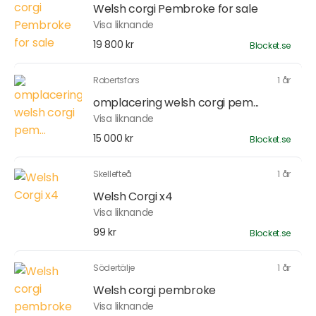
Welsh corgi Pembroke for sale
Visa liknande
19 800 kr
Blocket.se
Robertsfors
1 år
omplacering welsh corgi pem...
Visa liknande
15 000 kr
Blocket.se
Skellefteå
1 år
Welsh Corgi x4
Visa liknande
99 kr
Blocket.se
Södertälje
1 år
Welsh corgi pembroke
Visa liknande