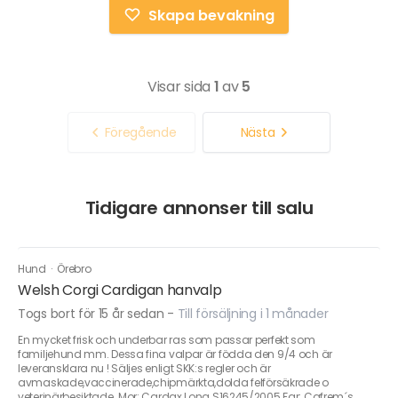
Skapa bevakning
Visar sida
1
av
5
Föregående
Nästa
Tidigare annonser till salu
Hund
·
Örebro
Welsh Corgi Cardigan hanvalp
Togs bort för 15 år sedan
-
Till försäljning i 1 månader
En mycket frisk och underbar ras som passar perfekt som
familjehund mm. Dessa fina valpar är födda den 9/4 och är
leveransklara nu ! Säljes enligt SKK:s regler och är
avmaskade,vaccinerade,chipmärkta,dolda felförsäkrade o
veterinärbesiktade. Mor: Cardax Lona S16245/2005 Far: Cafrem´s