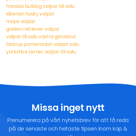
franska bulldog valpar till salu
siberian husky valpar
mops valpar
golden retriever valpar
valpar till salu västra götaland
teacup pomeranian valpar salu
yorkshire terrier valpar till salu
Missa inget nytt
Prenumerera på vårt nyhetsbrev för att få reda
på de senaste och hetaste tipsen inom köp &