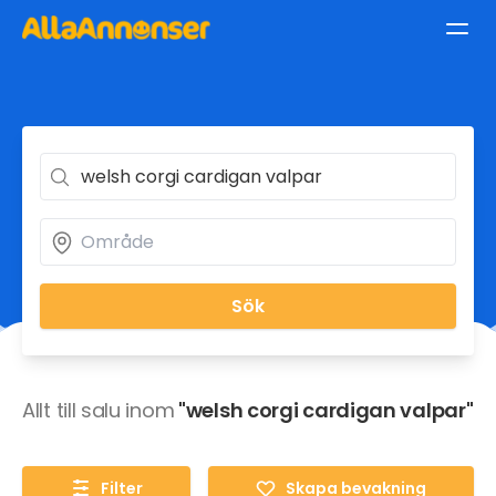
Sök
Allt till salu inom
"welsh corgi cardigan valpar"
Filter
Skapa bevakning