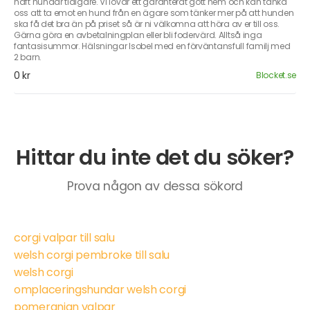
haft hundar tidigare. Vi lovar ett garanterat gott hem och kan tänka
oss att ta emot en hund från en ägare som tänker mer på att hunden
ska få det bra än på priset så är ni välkomna att höra av er till oss.
Gärna göra en avbetalningplan eller bli fodervärd. Alltså inga
fantasisummor. Hälsningar Isobel med en förväntansfull familj med
2 barn.
0 kr
Blocket.se
Hittar du inte det du söker?
Prova någon av dessa sökord
corgi valpar till salu
welsh corgi pembroke till salu
welsh corgi
omplaceringshundar welsh corgi
pomeranian valpar