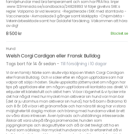
familjehundar med bra temperament och som har PRA fria. linjer
.www.123minsida.se/sandbacka/24828893 Vi följer givetvis SKK:s
regler. Valparna är vid leverans: -Registrerade i SKK med stamtavla -
Vaccinerade -Avmaskade 3 gånger samt kloklippta -Chipmärkta -
Veterinärbesiktade samt har Doldafel försäkring. Välkommen att höra
av dig!
8 500 kr
Blocket.se
Hund
Welsh Corgi Cardigan eller Fransk Bulldog
Togs bort för 14 år sedan
-
Till försäljning i 10 dagar
Vi är en familj i Närke som skulle vilja köpa en Welsh Corgi Cardigan
eller Fransk Bulldog. Och vi söker efter en någon uppfödare som har
valpar att sälja i hösten. Skulle uppskatta jättemycket om någon har
tips på uppfödare eller om någon uppfödare vill kontakta oss direkt. Vi
erbjuder ett kärleksfullt och aktivt hem. Vi bor i lägenhet & vi tycker inte
det har något med hur mycket man aktiverar sin hund var man bor
(det är ju utomhus man aktiverar sin hund), har två barn i åldrarna 10
och 8 år. Då vi bor i ett grönområde och har nära till skog har vi stora
möjligheter till daglig motion och träning med hundarna vilket är ett
av våra stora intressen. Även lydnads och utställnings intresserade.
Älskar att vara ute på långa promenader, hunden som
joggingkompis och skogsutflykter och då är det trevligt att ha en
hund som sällskap. Har mycket hundvana och är erfarenhet då vi