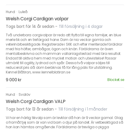
Hund
·
Luleå
Welsh Corgi Cardigan valpar
Togs bort för 14 år sedan
-
Till försäljning i 4 dagar
Två underbara corgivalpar är redo att flytta till egna familjer, en blue
merle tik och en trefärgad hane. Dom är nio veckor gamla och
veterinärbesiktigade. Registrerade i SKK och efter meriterade föräldrar
med fria höfter, armbågar, ögon och knän. Föräldrarna är även
mentalbeskrivna och mamman vallanlagstestad med bra resultat.
Endast till aktiva hem med mycket motion och utevistelse! Passar
utmärkt till agility, lydnad och spår. Dessa två valpar säljes till
reducerat pris då dom beräknas få för lång päls för utställning.
Kennel Blåtiran, www.kennelblatiran.se
9 000 kr
Blocket.se
Hund
·
Svalöv
Welsh Corgi Cardigan VALP
Togs bort för 13 år sedan
-
Till försäljning i 1 månader
Vi har en härlig tikvalp som är levklar då hon är 9 veckor gamal. Glag
o framåt tjej som är van vid barn o djur på landet. Är vetbesiktigad så
hon kan hämtas omgående. Föräldrarna är trevliga o pigga