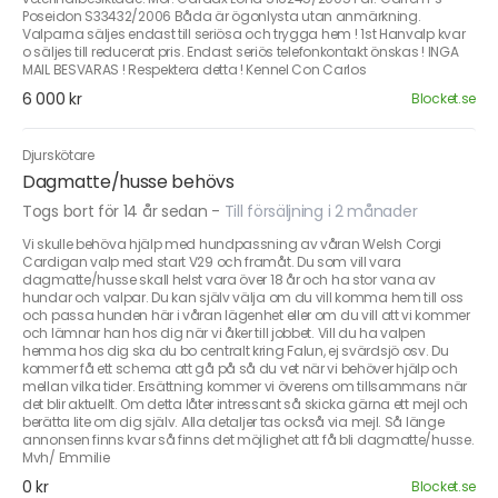
Poseidon S33432/2006 Båda är ögonlysta utan anmärkning.
Valparna säljes endast till seriösa och trygga hem ! 1st Hanvalp kvar
o säljes till reducerat pris. Endast seriös telefonkontakt önskas ! INGA
MAIL BESVARAS ! Respektera detta ! Kennel Con Carlos
6 000 kr
Blocket.se
Djurskötare
Dagmatte/husse behövs
Togs bort för 14 år sedan
-
Till försäljning i 2 månader
Vi skulle behöva hjälp med hundpassning av våran Welsh Corgi
Cardigan valp med start V29 och framåt. Du som vill vara
dagmatte/husse skall helst vara över 18 år och ha stor vana av
hundar och valpar. Du kan själv välja om du vill komma hem till oss
och passa hunden här i våran lägenhet eller om du vill att vi kommer
och lämnar han hos dig när vi åker till jobbet. Vill du ha valpen
hemma hos dig ska du bo centralt kring Falun, ej svärdsjö osv. Du
kommer få ett schema att gå på så du vet när vi behöver hjälp och
mellan vilka tider. Ersättning kommer vi överens om tillsammans när
det blir aktuellt. Om detta låter intressant så skicka gärna ett mejl och
berätta lite om dig själv. Alla detaljer tas också via mejl. Så länge
annonsen finns kvar så finns det möjlighet att få bli dagmatte/husse.
Mvh/ Emmilie
0 kr
Blocket.se