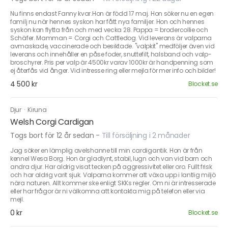
Nu finns endast Fanny kvar.Hon är född 17 maj. Hon söker nu en egen
familj nu när hennes syskon har fått nya familjer. Hon och hennes
syskon kan flytta från och med vecka 28. Pappa = brodercollie och
Schäfer. Mamman = Corgi och Cattledog. Vid leverans är valparna
avmaskade, vaccinerade och besiktade. "valpkit" medföljer även vid
leverans och innehåller en påse foder, snuttefilt, halsband och valp-
broschyrer. Pris per valp är 4500kr varav 1000kr är handpenning som
ej återfås vid ånger. Vid intresse ring eller mejla för mer info och bilder!
4 500 kr
Blocket.se
Djur
·
Kiruna
Welsh Corgi Cardigan
Togs bort för 12 år sedan
-
Till försäljning i 2 månader
Jag söker en lämplig avelshanne till min cardigantik. Hon är från
kennel Wesa Borg. Hon är gladlynt, stabil, lugn och van vid barn och
andra djur. Har aldrig visat tecken på aggressivitet eller oro. Fullt frisk
och har aldrig varit sjuk. Valparna kommer att växa upp i lantlig miljö
nära naturen. Allt kommer ske enligt SKKs regler. Om ni är intresserade
eller har frågor är ni välkomna att kontakta mig på telefon eller via
mejl.
0 kr
Blocket.se