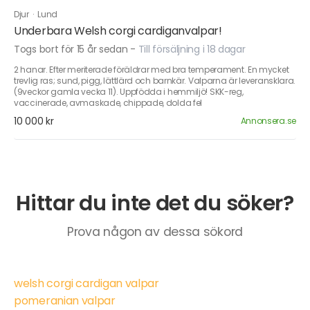
Djur
·
Lund
Underbara Welsh corgi cardiganvalpar!
Togs bort för 15 år sedan
-
Till försäljning i 18 dagar
2 hanar. Efter meriterade föräldrar med bra temperament. En mycket
trevlig ras; sund, pigg, lättlärd och barnkär. Valparna är leveransklara.
(9veckor gamla vecka 11). Uppfödda i hemmiljö! SKK-reg,
vaccinerade, avmaskade, chippade, dolda fel
10 000 kr
Annonsera.se
Hittar du inte det du söker?
Prova någon av dessa sökord
welsh corgi cardigan valpar
pomeranian valpar