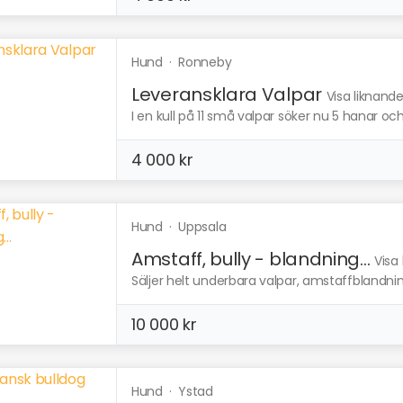
Hund
·
Ronneby
Leveransklara Valpar
Visa liknand
I en kull på 11 små valpar söker nu 5 hanar och 
4 000 kr
Hund
·
Uppsala
Amstaff, bully - blandning...
Visa
Säljer helt underbara valpar, amstaffblandni
10 000 kr
Hund
·
Ystad