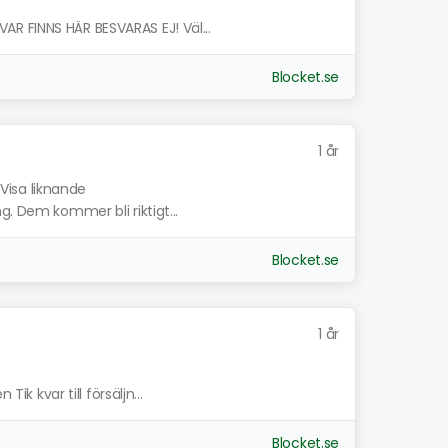
R FINNS HÄR BESVARAS EJ! Väl...
Blocket.se
1 år
Visa liknande
g. Dem kommer bli riktigt...
Blocket.se
1 år
Tik kvar till försäljn...
Blocket.se