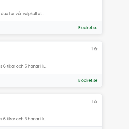
dax för vår valpkull at...
Blocket.se
1 år
 6 tikar och 5 hanar i k...
Blocket.se
1 år
 6 tikar och 5 hanar i k...