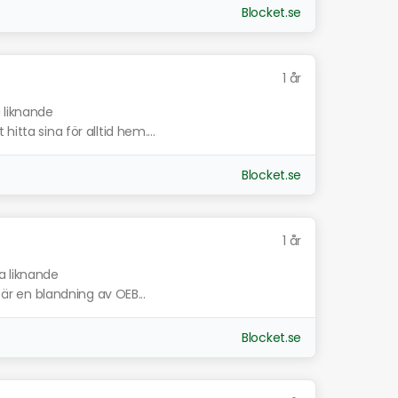
Blocket.se
1 år
a liknande
itta sina för alltid hem....
Blocket.se
1 år
a liknande
n är en blandning av OEB...
Blocket.se