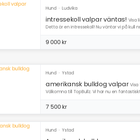
Hund
·
Ludvika
intressekoll valpar väntas!
Visa 
Detta är en intressekoll! Nu väntar vi på kull n
9 000 kr
Hund
·
Ystad
amerikansk bulldog valpar
Visa
Välkomna till TopBullz. Vi har nu en fantastiskt
7 500 kr
Hund
·
Ystad