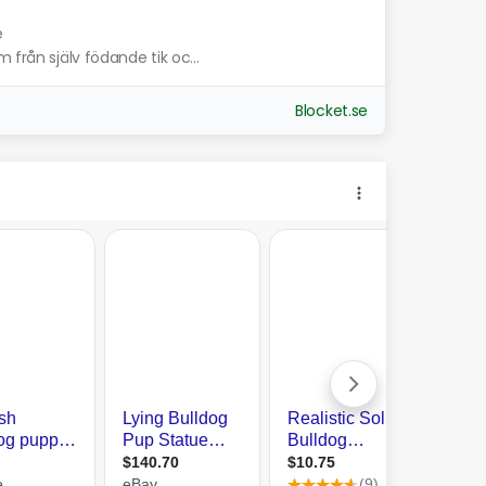
e
 från själv födande tik oc...
Blocket.se