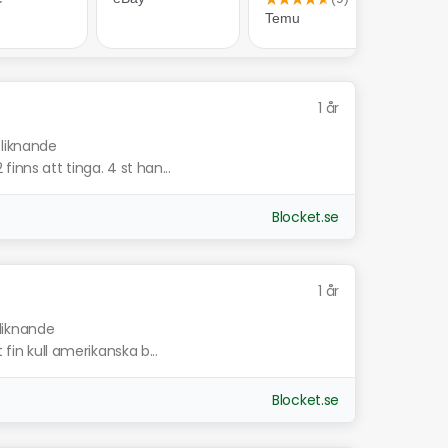
1 år
 liknande
inns att tinga. 4 st han...
Blocket.se
1 år
 liknande
 fin kull amerikanska b...
Blocket.se