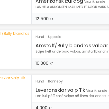
Amerikansk bulldog
Visa liknande
LÄS HELA ANNONSEN. MAIL MED FRÅGOR VARS SVA
12 500 kr
Hund
·
Uppsala
Amstaff/Bully blandras valpar
Säljer helt underbara valpar, amstaffblandnin
10 000 kr
Hund
·
Ronneby
Leveransklar valp Tik
Visa liknande
I en kull på 11 små valpar så finns det endast en 
4 000 kr