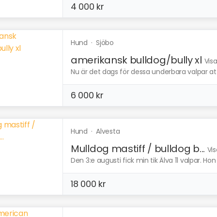
4 000 kr
Hund
·
Sjöbo
amerikansk bulldog/bully xl
Vis
Nu är det dags för dessa underbara valpar att h
6 000 kr
Hund
·
Alvesta
Mulldog mastiff / bulldog b...
Vis
Den 3:e augusti fick min tik Älva 11 valpar. Ho
18 000 kr