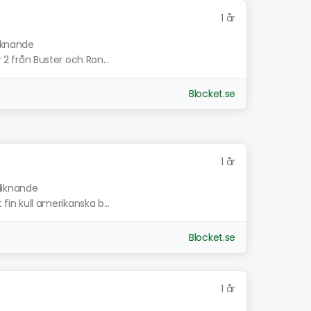
1 år
liknande
r 2 från Buster och Ron...
Blocket.se
1 år
 liknande
 fin kull amerikanska b...
Blocket.se
1 år