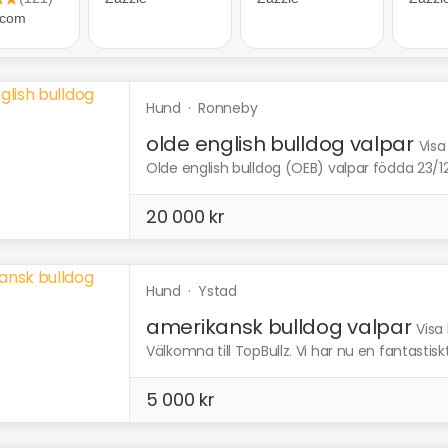
Hund
·
Ronneby
olde english bulldog valpar
Visa
Olde english bulldog (OEB) valpar födda 23/12 f
20 000 kr
Hund
·
Ystad
amerikansk bulldog valpar
Visa
Välkomna till TopBullz. Vi har nu en fantastiskt
5 000 kr