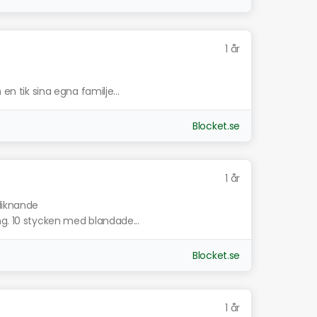
1 år
e
en tik sina egna familje...
Blocket.se
1 år
 liknande
ng. 10 stycken med blandade...
Blocket.se
1 år