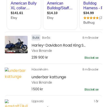
Butik
Borås
8 månader
Harley-Davidson Road King S...
Visa liknande
239 900 kr
Blocket.se
Hässleholm
8 månader
underbar kattunge
Visa liknande
1 500 kr
Blocket.se
Uppsala
1 år