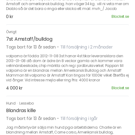
Amstaff och amerikansk bulldog. han väger 34 kg.. vill ni veta mer om
Diablo så är det bara o ringa eller skicka ett mail. mvh_/ Jacob
0 kr
Blocket.se
Övrigt
7st Amstaff/bulldog
Togs bort för 13 år sedan
-
Till försäljning i 2 månader
valparna är födda 2012-11-08 3st hanar 4st tikar leveransklara den
2013-01-08 då dom är ädre än 8 veckor gamla och kommer vara
vetrinärsbesikade, chip märkta och reg i jordbruksverket. Pappan till
valparna är en blandras mellan Amerikansk Bulldog och Amstaff
Mamman till valparna är Amstaff Kan tingas för 1000kr vilket återfås ej
vid ånger. Vid intresse mejla eller ring Pris: 4000 kronor
4 000 kr
Blocket.se
Hund
·
Lessebo
Blandras kille
Togs bort för 13 år sedan
-
Till försäljning i Igår
Jag måste tyvärr sälja min hund pga arbetstiderna. Charlie är en
blandning mellan Amstaff, Carne corso, Amerikansk bulldog,