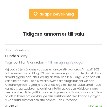
Skapa bevakning
Tidigare annonser till salu
Hund
·
Göteborg
Hunden Lazy
Togs bort för 15 år sedan
-
Till försäljning i 3 dagar
Hej Jag säljer världens vackraste hund, en tik blandras Amstaff 90%
och Amerikansk bulldog 10% blir 5 månader gammal den 1a feb. Hon
är väldig glad och lekfull av sig, är stark och frisk. Färg: Beige och vitt
Vaccinerad : vid 8 och 12 veckor Avmaskad regelbundet Chipad
Anledningen att jag säljer den är att jag skall börjar jobba snart heltid
,samt att jag studerar nu och har inte tid att ge den kärlek och vara
med den hela tiden, vill hitta en bra ägare som älskar hundar och har
tid att ta hand om den bra, ge den kärlek och få den känna sig trygg.
Ni kan alltid komma och titta på den. Tack i förhand.
4 500 kr
Blocket.se