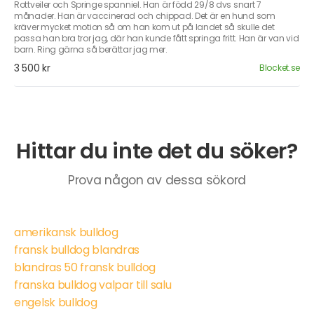
Rottveiler och Springe spanniel. Han är född 29/8 dvs snart 7
månader. Han är vaccinerad och chippad. Det är en hund som
kräver mycket motion så om han kom ut på landet så skulle det
passa han bra tror jag, där han kunde fått springa fritt. Han är van vid
barn. Ring gärna så berättar jag mer.
3 500 kr
Blocket.se
Hittar du inte det du söker?
Prova någon av dessa sökord
amerikansk bulldog
fransk bulldog blandras
blandras 50 fransk bulldog
franska bulldog valpar till salu
engelsk bulldog