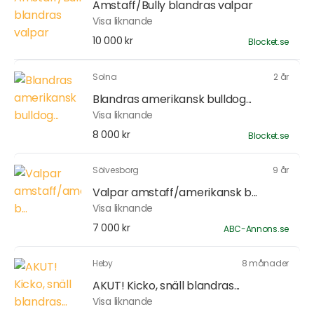
Amstaff/Bully blandras valpar
Visa liknande
10 000 kr
Blocket.se
Solna
2 år
Blandras amerikansk bulldog...
Visa liknande
8 000 kr
Blocket.se
Sölvesborg
9 år
Valpar amstaff/amerikansk b...
Visa liknande
7 000 kr
ABC-Annons.se
Heby
8 månader
AKUT! Kicko, snäll blandras...
Visa liknande