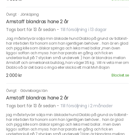
Övrigt
·
Jönköping
Amstaff blandras hane 2 år
Togs bort för 13 år sedan
-
Till försäljning i 13 dagar
Jag måste tyvär sälja min älskade hund Diablo på grund av tidbrist-
har inte tiden för honom som han igentligen behöver .. han är en glad
och pigg kille som älskar springa och leka med bollar ,,men även
ligga i soffan och mysa .han har parats en gång och fick en
underbar kull på 7 stycken små underverk :) han är blandras mellan
Amstaff och amerikansk bulldog, han väger 35 kg.. Vill ni veta mer om
Diablo så är det bara o ringa eller skicka ett mail Mvh Bojan
2 000 kr
Blocket.se
Övrigt
·
Gävleborgs län
Amstaff blandras hane 2 år
Togs bort för 13 år sedan
-
Till försäljning i 2 månader
jag måste tyvärr sälja min älskade hund Diablo på grund av tidbrist-
har inte tiden för honom som han ígentligen behöver... han är glad
och pigg kille som älskar springa och leka med bollar.. men även
ligga i soffan och mysa. han har parats en gång och fick en
underbar kull på 7 stycken små underverk:) Han är blandras mellan