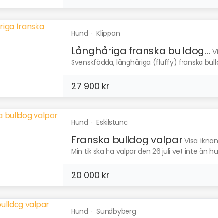
Hund
·
Klippan
Långhåriga franska bulldog...
V
Svenskfödda, långhåriga (fluffy) franska bul
27 900 kr
Hund
·
Eskilstuna
Franska bulldog valpar
Visa likna
Min tik ska ha valpar den 26 juli vet inte än hu
20 000 kr
Hund
·
Sundbyberg