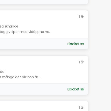
1 år
isa liknande
ldogg valpar med vidöppna no...
Blocket.se
1 år
nde
r många det blir hon är...
Blocket.se
1 år