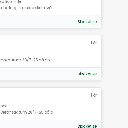
isa liknande
bulldog i mindre skala. Vå...
Blocket.se
1 år
everansdatum 28/7-25 då do...
Blocket.se
1 år
nande
 leveransdatum 28/7-25 då d...
Blocket.se