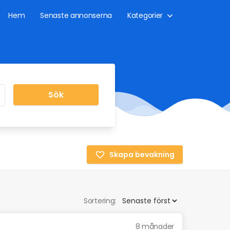
Hem
Senaste annonserna
Kategorier
Sök
Skapa bevakning
Sortering:
8 månader