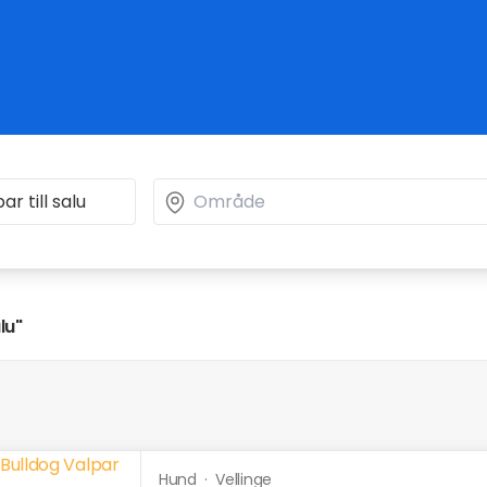
lu"
Hund
·
Vellinge