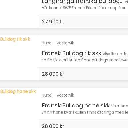
Långhåriga franska bulldog...
V
Vår kennel SWE French Friend föder upp fransk 
27 900 kr
Hund
·
Västervik
Fransk Bulldog tik skk
Visa liknande
En fin tik kvar i kullen finns att tinga med l
28 000 kr
Hund
·
Västervik
Fransk Bulldog hane skk
Visa lik
En fin hane kvar i kullen finns att tinga med
28 000 kr