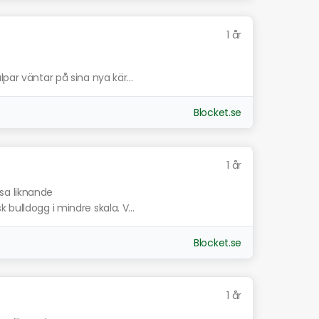
1 år
par väntar på sina nya kär...
Blocket.se
1 år
isa liknande
bulldogg i mindre skala. V...
Blocket.se
1 år