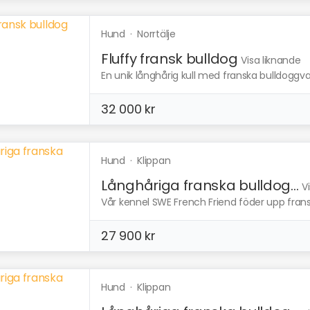
Hund
·
Norrtälje
Fluffy fransk bulldog
Visa liknande
En unik långhårig kull med franska bulldoggval
32 000 kr
Hund
·
Klippan
Långhåriga franska bulldog...
V
Vår kennel SWE French Friend föder upp fransk 
27 900 kr
Hund
·
Klippan