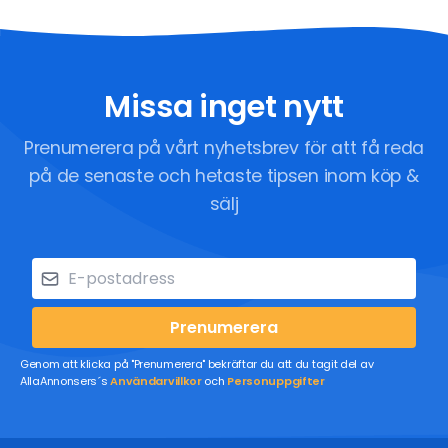
Missa inget nytt
Prenumerera på vårt nyhetsbrev för att få reda
på de senaste och hetaste tipsen inom köp &
sälj
Prenumerera
Genom att klicka på "Prenumerera" bekräftar du att du tagit del av
AllaAnnonsers´s
Användarvillkor
och
Personuppgifter