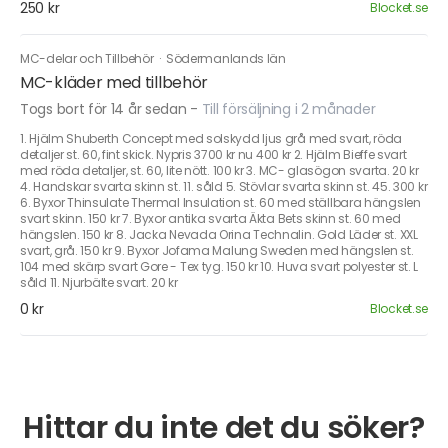
250 kr
Blocket.se
MC-delar och Tillbehör
·
Södermanlands län
MC-kläder med tillbehör
Togs bort för 14 år sedan
-
Till försäljning i 2 månader
1. Hjälm Shuberth Concept med solskydd ljus grå med svart, röda
detaljer st. 60, fint skick. Nypris 3700 kr nu 400 kr 2. Hjälm Bieffe svart
med röda detaljer, st. 60, lite nött. 100 kr 3. MC- glasögon svarta. 20 kr
4. Handskar svarta skinn st. 11. såld 5. Stövlar svarta skinn st. 45. 300 kr
6. Byxor Thinsulate Thermal Insulation st. 60 med ställbara hängslen
svart skinn. 150 kr 7. Byxor antika svarta Äkta Bets skinn st. 60 med
hängslen. 150 kr 8. Jacka Nevada Orina Technalin. Gold Läder st. XXL
svart, grå. 150 kr 9. Byxor Jofama Malung Sweden med hängslen st.
104 med skärp svart Gore - Tex tyg. 150 kr 10. Huva svart polyester st. L
såld 11. Njurbälte svart. 20 kr
0 kr
Blocket.se
Hittar du inte det du söker?