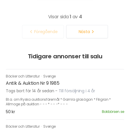
Visar sida
1
av
4
Föregående
Nästa
Tidigare annonser till salu
Böcker och Litteratur
·
Sverige
Antik & Auktion Nr 9 1985
Togs bort för 14 år sedan
-
Till försäljning i 4 år
Bl.a. om Ryska auktionsföremål * Gamla glasögon * Filigran *
Allmoge på auktion - - - * - - -* - - -
50 kr
Bokbörsen.se
Böcker och Litteratur
·
Sverige