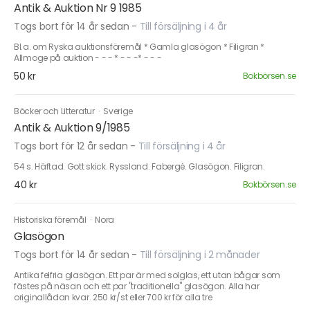
Antik & Auktion Nr 9 1985
Togs bort för 14 år sedan
-
Till försäljning i 4 år
Bl.a. om Ryska auktionsföremål * Gamla glasögon * Filigran *
Allmoge på auktion - - - * - - -* - - -
50 kr
Bokbörsen.se
Böcker och Litteratur
·
Sverige
Antik & Auktion 9/1985
Togs bort för 12 år sedan
-
Till försäljning i 4 år
54 s. Häftad. Gott skick. Ryssland. Fabergé. Glasögon. Filigran.
40 kr
Bokbörsen.se
Historiska föremål
·
Nora
Glasögon
Togs bort för 14 år sedan
-
Till försäljning i 2 månader
Antika felfria glasögon. Ett par är med solglas, ett utan bågar som
fästes på näsan och ett par "traditionella" glasögon. Alla har
originallådan kvar. 250 kr/st eller 700 kr för alla tre