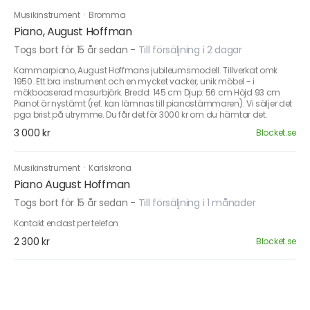
Musikinstrument
·
Bromma
Piano, August Hoffman
Togs bort för 15 år sedan
-
Till försäljning i 2 dagar
Kammarpiano, August Hoffmans jubileumsmodell. Tillverkat omk
1950. Ett bra instrument och en mycket vacker, unik möbel - i
mökboaserad masurbjörk. Bredd: 145 cm Djup: 56 cm Höjd 93 cm
Pianot är nystämt (ref. kan lämnas till pianostämmaren). Vi säljer det
pga brist på utrymme. Du får det för 3000 kr om du hämtar det.
3 000 kr
Blocket.se
Musikinstrument
·
Karlskrona
Piano August Hoffman
Togs bort för 15 år sedan
-
Till försäljning i 1 månader
Kontakt endast per telefon
2 300 kr
Blocket.se