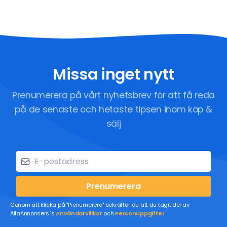
Missa inget nytt
Prenumerera på vårt nyhetsbrev för att få reda
på de senaste och hetaste tipsen inom köp &
sälj
Prenumerera
Genom att klicka på "Prenumerera" bekräftar du att du tagit del av
AllaAnnonsers´s
Användarvillkor
och
Personuppgifter