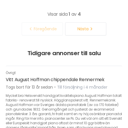
Visar sida
1
av
4
Föregående
Nästa
Tidigare annonser till salu
Övrigt
Vitt August Hoffman chippendale Rennermek
Togs bort för 13 år sedan
-
Till försäljning i 4 månader
Mycket bra Helsvenskt handgjort kvalitetspiano August Hoffman totalt
fabriks- renoverat till nyskick. Högglanspolerat vitt. Rennermekanik.
August Hoffman var Sveriges äldsta pianofabrik (av ca 170 fabriker)
och grundades 1832. Genomgånget och justerat av examinerad
pianotekniker. 3 års garanti, fri frakt samt en ny höj osänkbar pianostol
ingår. Ring för mer info. pianocenter.se Ps. Du vet väl om att ett Svenskt
eller Europeiskt handgjort piano oftast är minst 10 ggr bättre än
dagens lågkvalite' import från Asien som ofta byggs med plywood