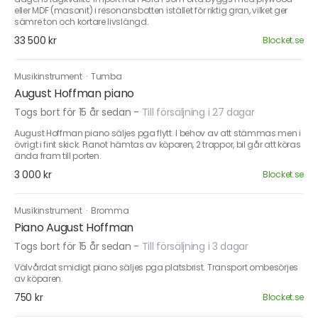
eller MDF (masonit) i resonansbotten istället för riktig gran, vilket ger
sämre ton och kortare livslängd.
33 500 kr
Blocket.se
Musikinstrument
·
Tumba
August Hoffman piano
Togs bort för 15 år sedan
-
Till försäljning i 27 dagar
August Hoffman piano säljes pga flytt. I behov av att stämmas men i
övrigt i fint skick. Pianot hämtas av köparen, 2 trappor, bil går att köras
ända fram till porten.
3 000 kr
Blocket.se
Musikinstrument
·
Bromma
Piano August Hoffman
Togs bort för 15 år sedan
-
Till försäljning i 3 dagar
Välvårdat smidigt piano säljes pga platsbrist. Transport ombesörjes
av köparen.
750 kr
Blocket.se