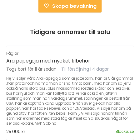
Skapa bevakning
Tidigare annonser till salu
Fåglar
Ara papegoja med mycket tilbehör
Togs bort för 11 år sedan
-
Till försäljning i 4 dagar
Hej vi säljer våra Ara Papegoja som är jätte tam , han är 5 år gammal
,han pratar och härmar han är snällt mot barn , med honom säljer vi
också hans stora bur , plus massor med rostfria skålar och leksaker,
bur har hjul och man kan förflytta lätt , vi har också en jättefin
ställning som man har i vardagsrummet, stälningen är beställt från
USA, han är köpt från känd uppfödare från Sverige och har alla
papper , han har födelse bevis och är DNA testad , vi säljer honom på
grund att vi har fått en liten bebis i Familj. Vi vill sälja honom till nån
som har erarenhet med stora fåglar Priset kan diskuteras något för
seriösa köpare. Mvh Sabina.
25 000 kr
Blocket.se