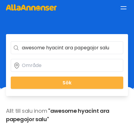
Sök
Allt till salu inom
"awesome hyacint ara
papegojor salu"