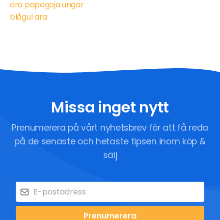
ara papegoja ungar
blågul ara
Missa inget nytt
Prenumerera på vårt nyhetsbrev för att få reda
på de senaste och hetaste tipsen inom köp &
sälj
Prenumerera