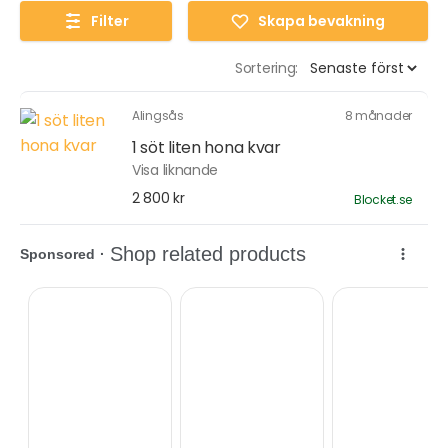
Filter
Skapa bevakning
Sortering:
Alingsås
8 månader
1 söt liten hona kvar
Visa liknande
2 800 kr
Blocket.se