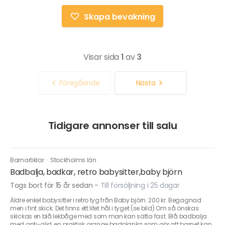
Skapa bevakning
Visar sida
1
av
3
Föregående
Nästa
Tidigare annonser till salu
Barnartiklar
·
Stockholms län
Badbalja, badkar, retro babysitter,baby björn
Togs bort för 15 år sedan
-
Till försäljning i 25 dagar
Äldre enkel babysitter i retro tyg från Baby björn. 200 kr. Begagnad
men i fint skick. Det finns ett litet hål i tyget (se bild) Om så önskas
skickas en blå lekbåge med som man kan sätta fast. Blå badbalja
med anti-glid, en praktisk orange badplanka som gör att barnet kan