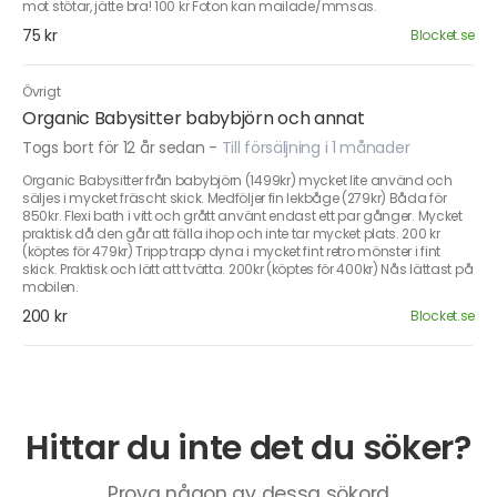
mot stötar, jätte bra! 100 kr Foton kan mailade/mmsas.
75 kr
Blocket.se
Övrigt
Organic Babysitter babybjörn och annat
Togs bort för 12 år sedan
-
Till försäljning i 1 månader
Organic Babysitter från babybjörn (1499kr) mycket lite använd och
säljes i mycket fräscht skick. Medföljer fin lekbåge (279kr) Båda för
850kr. Flexi bath i vitt och grått använt endast ett par gånger. Mycket
praktisk då den går att fälla ihop och inte tar mycket plats. 200 kr
(köptes för 479kr) Tripp trapp dyna i mycket fint retro mönster i fint
skick. Praktisk och lätt att tvätta. 200kr (köptes för 400kr) Nås lättast på
mobilen.
200 kr
Blocket.se
Hittar du inte det du söker?
Prova någon av dessa sökord