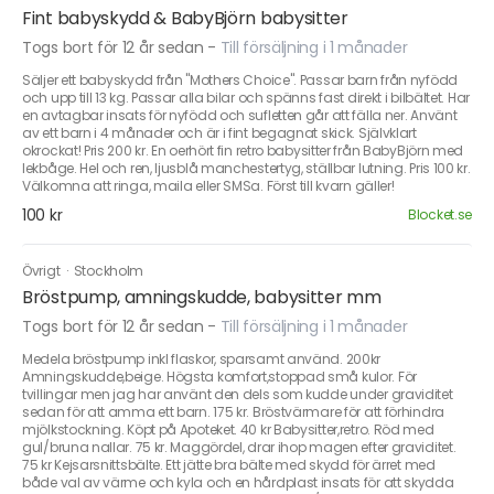
Fint babyskydd & BabyBjörn babysitter
Togs bort för 12 år sedan
-
Till försäljning i 1 månader
Säljer ett babyskydd från "Mothers Choice". Passar barn från nyfödd
och upp till 13 kg. Passar alla bilar och spänns fast direkt i bilbältet. Har
en avtagbar insats för nyfödd och sufletten går att fälla ner. Använt
av ett barn i 4 månader och är i fint begagnat skick. Självklart
okrockat! Pris 200 kr. En oerhört fin retro babysitter från BabyBjörn med
lekbåge. Hel och ren, ljusblå manchestertyg, ställbar lutning. Pris 100 kr.
Välkomna att ringa, maila eller SMSa. Först till kvarn gäller!
100 kr
Blocket.se
Övrigt
·
Stockholm
Bröstpump, amningskudde, babysitter mm
Togs bort för 12 år sedan
-
Till försäljning i 1 månader
Medela bröstpump inkl flaskor, sparsamt använd. 200kr
Amningskudde,beige. Högsta komfort,stoppad små kulor. För
tvillingar men jag har använt den dels som kudde under graviditet
sedan för att amma ett barn. 175 kr. Bröstvärmare för att förhindra
mjölkstockning. Köpt på Apoteket. 40 kr Babysitter,retro. Röd med
gul/bruna nallar. 75 kr. Maggördel, drar ihop magen efter graviditet.
75 kr Kejsarsnittsbälte. Ett jätte bra bälte med skydd för ärret med
både val av värme och kyla och en hårdplast insats för att skydda