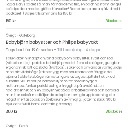
ligga själv i badet så man får händerna fria, en badring i form av gul
sköldpadda med sugfötter (favoriten! Barnet kan plaska själv direkt i
badkaret :) Säljes tillsammans för 150 kr
150 kr
Blocket.se
Övrigt
·
Göteborg
Babybjörn babysitter och Philips babyvakt
Togs bort för 13 år sedan
-
Till försäljning i 4 dagar
säljer jättefin knappt använd babybjörn babysitter. svart och röd
(vändbar sits) . perfekta bebishjälpmedlet..flera olika lägen, gungbar,
ergonomisk, lätt att sköta (tvättbar) , säker och användar vänlig..säljs
med aktivitetsbåge (retro snygg med snurrbara och färgglada
björnar) aktivitetsbågen är naturligtvis avtagbar..jättefint skick och
superfin 500 kr philips babyvakt/monitor med inbyggd
nattlampa..funkar perfekt och ger trygghet på avstånd...en
föräldraenhet och en babyenhet båda är batteridrivna och bärbara
men har också medföljande adaptrar som gör uppladdning eller
något mer fast position (bebisrum tex) möjlig...jättefint skick. 300 kr
djur och rökfritt hem i centrala göteborg..
300 kr
Blocket.se
Övrigt
·
Ekerö