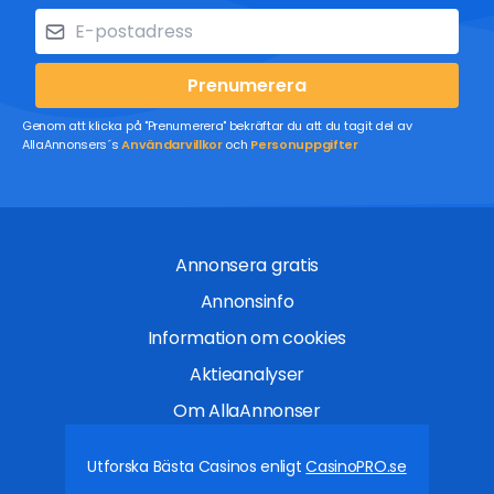
Prenumerera
Genom att klicka på "Prenumerera" bekräftar du att du tagit del av
AllaAnnonsers´s
Användarvillkor
och
Personuppgifter
Annonsera gratis
Annonsinfo
Information om cookies
Aktieanalyser
Om AllaAnnonser
Utforska Bästa Casinos enligt
CasinoPRO.se