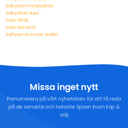
babyboom babysitter
babysitter ikea
svan fåtölj
svan barnstol
kaffeservis svane stellet
Missa inget nytt
Prenumerera på vårt nyhetsbrev för att få reda
på de senaste och hetaste tipsen inom köp &
sälj