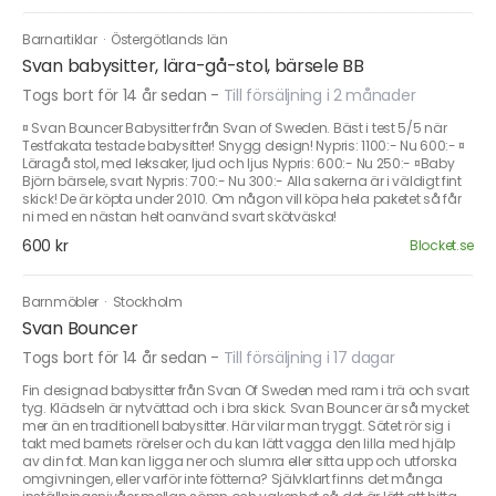
Barnartiklar
·
Östergötlands län
Svan babysitter, lära-gå-stol, bärsele BB
Togs bort för 14 år sedan
-
Till försäljning i 2 månader
¤ Svan Bouncer Babysitter från Svan of Sweden. Bäst i test 5/5 när
Testfakata testade babysitter! Snygg design! Nypris: 1100:- Nu 600:- ¤
Läragå stol, med leksaker, ljud och ljus Nypris: 600:- Nu 250:- ¤Baby
Björn bärsele, svart Nypris: 700:- Nu 300:- Alla sakerna är i väldigt fint
skick! De är köpta under 2010. Om någon vill köpa hela paketet så får
ni med en nästan helt oanvänd svart skötväska!
600 kr
Blocket.se
Barnmöbler
·
Stockholm
Svan Bouncer
Togs bort för 14 år sedan
-
Till försäljning i 17 dagar
Fin designad babysitter från Svan Of Sweden med ram i trä och svart
tyg. Klädseln är nytvättad och i bra skick. Svan Bouncer är så mycket
mer än en traditionell babysitter. Här vilar man tryggt. Sätet rör sig i
takt med barnets rörelser och du kan lätt vagga den lilla med hjälp
av din fot. Man kan ligga ner och slumra eller sitta upp och utforska
omgivningen, eller varför inte fötterna? Självklart finns det många