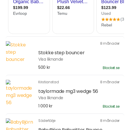
8 månader
Stokke step bouncer
Visa liknande
500 kr
Blocket.se
Kristianstad
8 månader
taylormade mg3 wedge 56
Visa liknande
1 000 kr
Blocket.se
Södertälje
8 månader
BabyBjörn Babysitter Bounce...