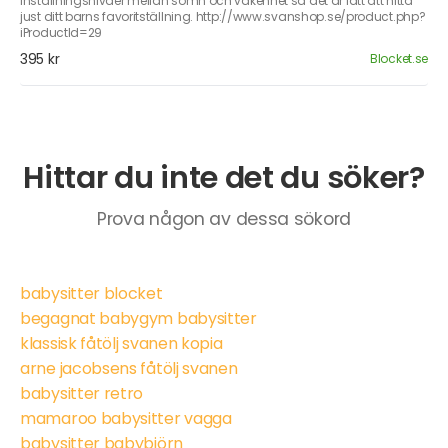
inställningsnivåer mellan sömn och vakenhet så det är lätt att hitta
just ditt barns favoritställning. http://www.svanshop.se/product.php?
iProductId=29
395 kr
Blocket.se
Hittar du inte det du söker?
Prova någon av dessa sökord
babysitter blocket
begagnat babygym babysitter
klassisk fåtölj svanen kopia
arne jacobsens fåtölj svanen
babysitter retro
mamaroo babysitter vagga
babysitter babybjörn