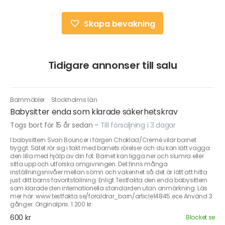
Skapa bevakning
Tidigare annonser till salu
Barnmöbler
·
Stockholms län
Babysitter enda som klarade säkerhetskrav
Togs bort för 15 år sedan
-
Till försäljning i 3 dagar
I babysittern Svan Bouncer i färgen Choklad/Cremé vilar barnet
tryggt. Sätet rör sig i takt med barnets rörelser och du kan lätt vagga
den lilla med hjälp av din fot. Barnet kan ligga ner och slumra eller
sitta upp och utforska omgivningen. Det finns många
inställningsnivåer mellan sömn och vakenhet så det är lätt att hitta
just ditt barns favoritställning. Enligt Testfakta den enda babysittern
som klarade den internationella standarden utan anmärkning. Läs
mer här: www.testfakta.se/foraldrar_barn/article14845.ece Använd 3
gånger. Originalpris: 1 200 kr.
600 kr
Blocket.se