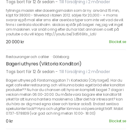
Togs bort för 12 år sedan
-
Till försäljning i 2 månader
fyllnings maskin eller doseringsmaskin som är ny. använd 15 min,
köpt för 38000:- tillverkad i italien 2012. säljes för 20,000:- + moms
svarar ej på mail eller sms eller oseriösa typer som inte vet vad de vill.
finns i centrala stockholm. skickas ej.står på bageri. nej, jag vet inget
om maskinen. var snäll o ring efter du har läst annonsen o sett på
youtube o du vill köpa. http://youtu.be/3d569Xs_LdU
20 000 kr
Blocket.se
Restauranger och caféer
·
Göteborg
Bageri uthyres (Viktoria Konditori)
Togs bort för 12 år sedan
-
Till försäljning i 2 månader
Bageri uthyres på Förstamajgatan 7 i Kortedala (City torget). Har du
eget cafe eller restaurang och vill kunna baka eget bröd eller konditori
produkter?? Nu har du chansen att hyra en komplett bageri 7 dagar i
veckan mellan 06:00-20:00. Du måste vara bagare eller konditor till
yrket för att kunna hantera maskinerna. Låter det här intressant? kan
du höra av dig med egna ideer och tankar också. Endast seriösa
spekulanter tack!!! Hyra och utgifter lämnas vid personligt träff. Mobil:
0737-578839 (var god och ring mellan 10:00- 18:00)
0 kr
Blocket.se