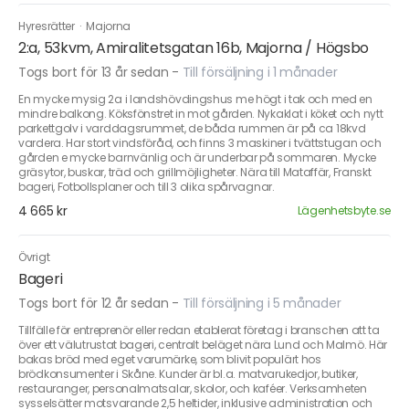
Hyresrätter
·
Majorna
2:a, 53kvm, Amiralitetsgatan 16b, Majorna / Högsbo
Togs bort för 13 år sedan
-
Till försäljning i 1 månader
En mycke mysig 2a i landshövdingshus me högt i tak och med en
mindre balkong. Köksfönstret in mot gården. Nykaklat i köket och nytt
parkettgolv i varddagsrummet, de båda rummen är på ca 18kvd
vardera. Har stort vindsföråd, och finns 3 maskiner i tvättstugan och
gården e mycke barnvänlig och är underbar på sommaren. Mycke
gräsytor, buskar, träd och grillmöjligheter. Nära till Mataffär, Franskt
bageri, Fotbollsplaner och till 3 olika spårvagnar.
4 665 kr
Lägenhetsbyte.se
Övrigt
Bageri
Togs bort för 12 år sedan
-
Till försäljning i 5 månader
Tillfälle för entreprenör eller redan etablerat företag i branschen att ta
över ett välutrustat bageri, centralt beläget nära Lund och Malmö. Här
bakas bröd med eget varumärke, som blivit populärt hos
brödkonsumenter i Skåne. Kunder är bl.a. matvarukedjor, butiker,
restauranger, personalmatsalar, skolor, och kaféer. Verksamheten
sysselsätter motsvarande 2,5 heltider, inklusive administration och