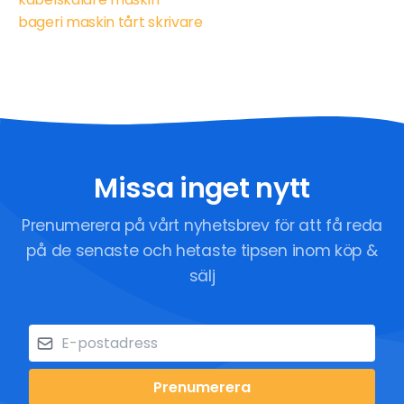
bageri maskin tårt skrivare
Missa inget nytt
Prenumerera på vårt nyhetsbrev för att få reda
på de senaste och hetaste tipsen inom köp &
sälj
Prenumerera