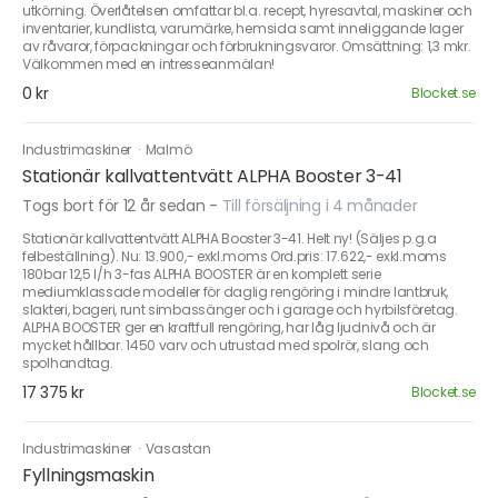
utkörning. Överlåtelsen omfattar bl.a. recept, hyresavtal, maskiner och
inventarier, kundlista, varumärke, hemsida samt inneliggande lager
av råvaror, förpackningar och förbrukningsvaror. Omsättning: 1,3 mkr.
Välkommen med en intresseanmälan!
0 kr
Blocket.se
Industrimaskiner
·
Malmö
Stationär kallvattentvätt ALPHA Booster 3-41
Togs bort för 12 år sedan
-
Till försäljning i 4 månader
Stationär kallvattentvätt ALPHA Booster 3-41. Helt ny! (Säljes p.g.a
felbeställning). Nu: 13.900,- exkl.moms Ord.pris: 17.622,- exkl.moms
180bar 12,5 l/h 3-fas ALPHA BOOSTER är en komplett serie
mediumklassade modeller för daglig rengöring i mindre lantbruk,
slakteri, bageri, runt simbassänger och i garage och hyrbilsföretag.
ALPHA BOOSTER ger en kraftfull rengöring, har låg ljudnivå och är
mycket hållbar. 1450 varv och utrustad med spolrör, slang och
spolhandtag.
17 375 kr
Blocket.se
Industrimaskiner
·
Vasastan
Fyllningsmaskin