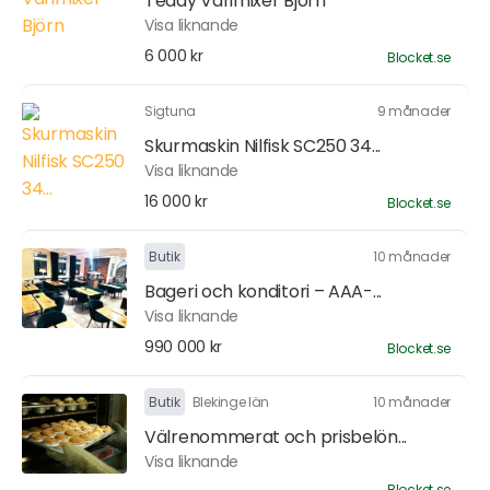
Teddy Varimixer Björn
Visa liknande
6 000 kr
Blocket.se
Sigtuna
9 månader
Skurmaskin Nilfisk SC250 34...
Visa liknande
16 000 kr
Blocket.se
Butik
10 månader
Bageri och konditori – AAA-...
Visa liknande
990 000 kr
Blocket.se
Butik
Blekinge län
10 månader
Välrenommerat och prisbelön...
Visa liknande
Blocket.se