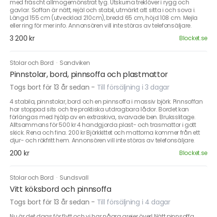
med fräscht allmogemönstrat tyg. Utskurna treklöver i rygg och
gavlar. Soffan är nätt, rejäl och stabil, utmärkt att sitta i och sova i.
Längd 155 cm (utvecklad 210cm), bredd 65 cm, höjd 108 cm. Mejla
eller ring för mer info. Annonsören vill inte störas av telefonsäljare.
3 200 kr
Blocket.se
Stolar och Bord
·
Sandviken
Pinnstolar, bord, pinnsoffa och plastmattor
Togs bort för 13 år sedan
-
Till försäljning i 3 dagar
4 stabila, pinnstolar, bord och en pinnsoffa i massiv björk. Pinnsoffan
har stoppad sits och tre praktiska utdragbara lådor. Bordet kan
förlängas med hjälp av en extraskiva, svarvade ben. Bruksslitage.
Alltsammans för 500 kr 4 handgjorda plast- och trasmattor i gott
skick. Rena och fina. 200 kr Björkkittet och mattorna kommer från ett
djur- och rökfritt hem. Annonsören vill inte störas av telefonsäljare.
200 kr
Blocket.se
Stolar och Bord
·
Sundsvall
Vitt köksbord och pinnsoffa
Togs bort för 13 år sedan
-
Till försäljning i 4 dagar
Nu är det dags för flytt och vi har några grejer över! Nätt pinnsoffa