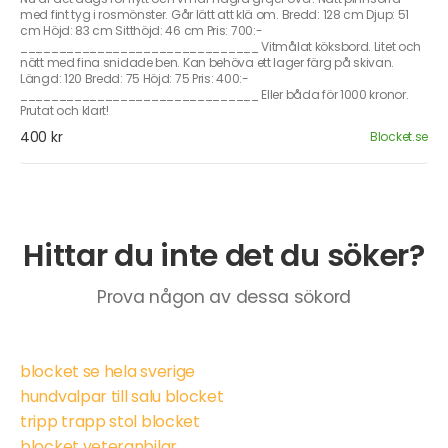
med fint tyg i rosmönster. Går lätt att klä om. Bredd: 128 cm Djup: 51
cm Höjd: 83 cm Sitthöjd: 46 cm Pris: 700:-
_______________________________ Vitmålat köksbord. Litet och
nätt med fina snidade ben. Kan behöva ett lager färg på skivan.
Längd: 120 Bredd: 75 Höjd: 75 Pris: 400:-
_______________________________ Eller båda för 1000 kronor.
Prutat och klart!
400 kr
Blocket.se
Hittar du inte det du söker?
Prova någon av dessa sökord
blocket se hela sverige
hundvalpar till salu blocket
tripp trapp stol blocket
blocket veteranbilar