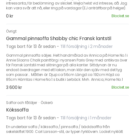
intressanta, för bedömning av skicket. Mejla helst vid intresse, då Jag
kan vara svår att nå, eller ring på vardagar (EJ anträffbar på helger).
0 kr
Blocket.se
Övrigt
Gammal pinnsoffa Shabby chic Fransk lantstil
Togs bort för 13 år sedan
-
Till försäljning i 2 månader
Gammal pinnsoffa säljes. Helt handmålad av Annica på Home No.1 i
Annie Sloans Chalk paintfärg i nyansen Paris Grey med antikvax över
för Fransk Lantstil med slitningar på alla kanter. Sittdynan är nu
endast överdragen med ett lakan, man klär den själv med det tyg
som passar... Måtten är: Djup:ca 56cm Längd:ca 192cm Höjd:ca
85cm Hämtas i Home No.1:s butik i Lerbäck. Mvh. Annica, Home No.1
3 600 kr
Blocket.se
Soffor och fåtöljer
·
Öckerö
Kökssoffa
Togs bort för 13 år sedan
-
Till försäljning i 1 månader
En underbar soffa / kökssoffa / pinnsoffa / bäddsofffa från
sekelskiftet 1900. Carl Larsson-stil, av typen fyrklövern. Locket nyklätt