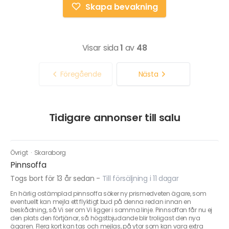
Skapa bevakning
Visar sida
1
av
48
Föregående
Nästa
Tidigare annonser till salu
Övrigt
·
Skaraborg
Pinnsoffa
Togs bort för 13 år sedan
-
Till försäljning i 11 dagar
En härlig ostämplad pinnsoffa söker ny prismedveten ägare, som
eventuellt kan mejla ett flyktigt bud på denna redan innan en
beskådning, så Vi ser om Vi ligger i samma linje. Pinnsoffan får nu ej
den plats den förtjänar, så högstbjudande blir troligast den nya
ägaren. Flera kort kan tas och mejlas, på ytor som kan vara extra