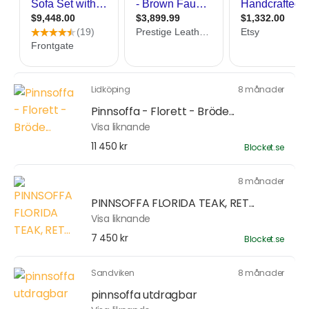
Lidköping
8 månader
Pinnsoffa - Florett - Bröde...
Visa liknande
11 450 kr
Blocket.se
8 månader
PINNSOFFA FLORIDA TEAK, RET...
Visa liknande
7 450 kr
Blocket.se
Sandviken
8 månader
pinnsoffa utdragbar