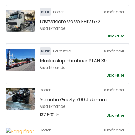
Butik
Boden
8 månader
Lastväxlare Volvo FH12 6X2
Visa liknande
Blocket.se
Butik
Halmstad
8 månader
Maskinsläp Humbaur PLAN 89...
Visa liknande
Blocket.se
Boden
8 månader
Yamaha Grizzly 700 Jubileum
Visa liknande
137 500 kr
Blocket.se
Boden
8 månader