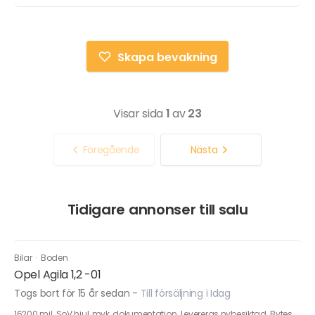
Skapa bevakning
Visar sida
1
av
23
Föregående
Nästa
Tidigare annonser till salu
Bilar
·
Boden
Opel Agila 1,2 -01
Togs bort för 15 år sedan
-
Till försäljning i Idag
16200 mil. SoV hjul, mvk, dokumentation. Levereras nybesiktad. Bytes