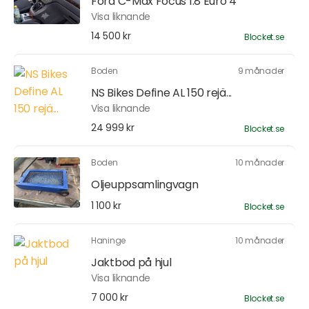
Ford C-Max Focus 1.8 Euro 4
Visa liknande
14 500 kr
Blocket.se
Boden
9 månader
NS Bikes Define AL 150 rejä...
Visa liknande
24 999 kr
Blocket.se
Boden
10 månader
Oljeuppsamlingvagn
1 100 kr
Blocket.se
Haninge
10 månader
Jaktbod på hjul
Visa liknande
7 000 kr
Blocket.se