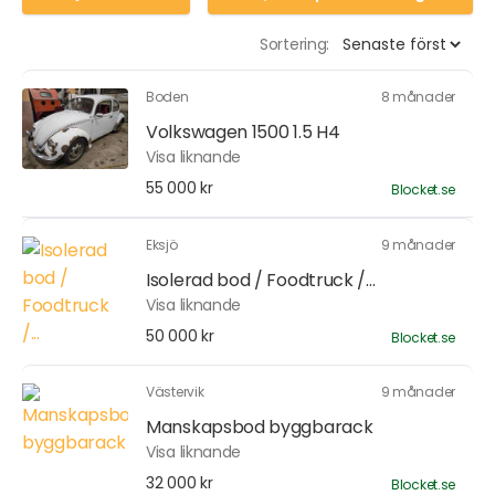
Sortering:
Boden
8 månader
Volkswagen 1500 1.5 H4
Visa liknande
55 000 kr
Blocket.se
Eksjö
9 månader
Isolerad bod / Foodtruck /...
Visa liknande
50 000 kr
Blocket.se
Västervik
9 månader
Manskapsbod byggbarack
Visa liknande
32 000 kr
Blocket.se