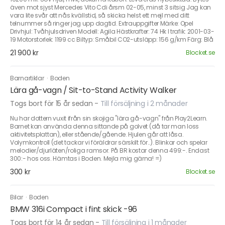
även mot sjyst Mercedes Vito Cdi årsm 02-05, minst 3 sitsig Jag kan
vara lite svår att nås kvällstid, så skicka helst ett mejl med ditt
telnummer så ringer jag upp dagtid. Extrauppgifter Märke: Opel
Drivhjul: Tvåhjulsdriven Modell: Agila Hästkrafter: 74 Hk I trafik: 2001-03-
19 Motorstorlek: 1199 cc Biltyp: Småbil CO2-utsläpp: 156 g/km Färg: Blå
21 900 kr
Blocket.se
Barnartiklar
·
Boden
Lära gå-vagn / Sit-to-Stand Activity Walker
Togs bort för 15 år sedan
-
Till försäljning i 2 månader
Nu har dottern vuxit ifrån sin skojiga "lära gå-vagn" från Play2Learn.
Barnet kan använda denna sittande på golvet (då tar man loss
aktivitetsplattan), eller stående/gående. Hjulen går att låsa.
Volymkontroll (det tackar vi föräldrar särskilt för..). Blinkar och spelar
melodier/djurläten/roliga ramsor. På BR kostar denna 499:-. Endast
300:- hos oss. Hämtas i Boden. Mejla mig gärna! =)
300 kr
Blocket.se
Bilar
·
Boden
BMW 316i Compact i fint skick -96
Togs bort för 14 år sedan
-
Till försäljning i 1 månader