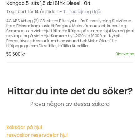
Kangoo 5-sits 1,5 dci 81hk Diesel -04
Togs bort för 14 år sedan
-
Till försäljning i Igår
AC ABS Airbag (2) CD-stereo Fjärrstyrt c-lås Servostyrning Stolvärme
fram Elhissar fram Lastnät Dragkrok Motorvärmare och kupeuttag
Sommar- och vinterhjul Lättmetallfälgar på sommar hjul Nya original
navkapslar på vinterhjul Kamrem bytt 2010 vid 10900 mil Nybytt
Bromsskivor + klossar fram bromsband bak Motor Ojla +filter
Hjälpagregatrem Dieselfilter, Luftfilter Kupefilter
59 500 kr
Blocket.se
Hittar du inte det du söker?
Prova någon av dessa sökord
köksöar på hjul
resväskor reservdelar hjul