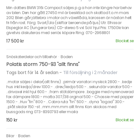
Min dotters BMW 316i Compact säljes p.g.a hon inte längre har behov
av bilen. Den har gått 27450 mil är besiktad och skattad t.o.m mars
2012 Bilen går jättebra i motor och växellåda, karossen är nästan helt
fri från rost. Färg: Svart/Lila (skiftar beroende på ljus) Utr: Elhissar
Elspeglar AC (fungerar bra) CD-stereo 5 vxl SoV hjul Pris: 17500kr kan
givetvis diskuteras med seriös köpare Ring: 070-2968801
17 500 kr
Blocket.se
Snöskoterdelar och tillbehör
·
Boden
Polatis storm 750-93 "allt finns"
Togs bort för 14 år sedan
-
Till försäljning i 2 månader
..motor säljes i delar(allt finns) ..primär variator i nyskick 2800:- ..kedje
hus inkl kedja/drev 1000:- ..drev/kedja 500:- ..sekundär variator 500:-
..drivaxel inkl hjul 600:- ..fram stötdämpare ..boggie med nyrenoverad
fox dämpare 1800:- matta 307/38 orginal 500:- Chassie med papper
1500:- ..Huv "fin" 800:- ..Cobra ruta "fin" 500:- ..dyna "lagad" 300:-
..plåt skidor 150:-st ..mm.mm.mm allt finns Kan skickas med
bussgods ring 073-8393793 eller maila
150 kr
Blocket.se
Bilar
·
Boden