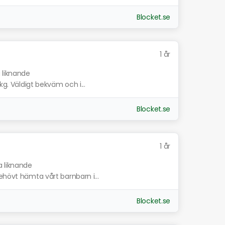
Blocket.se
1 år
a liknande
kg. Väldigt bekväm och i...
Blocket.se
1 år
a liknande
ehövt hämta vårt barnbarn i...
Blocket.se