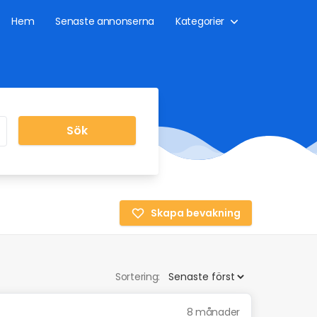
Hem
Senaste annonserna
Kategorier
Sök
Skapa bevakning
Sortering:
8 månader