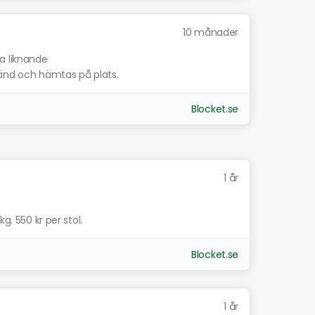
10 månader
sa liknande
vänd och hämtas på plats.
Blocket.se
1 år
g. 550 kr per stol.
Blocket.se
1 år