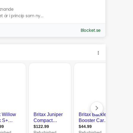
iknande
t är i princip som ny....
Blocket.se