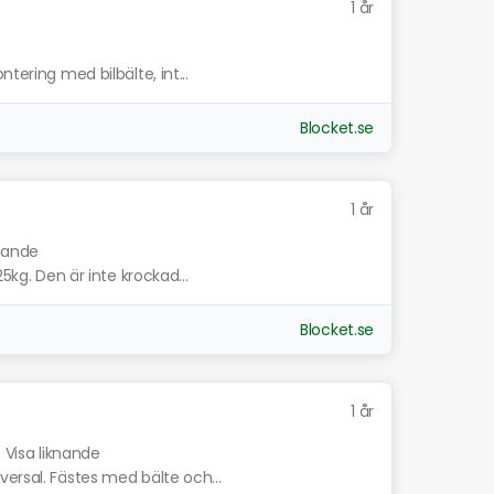
1 år
tering med bilbälte, int...
Blocket.se
1 år
knande
25kg. Den är inte krockad...
Blocket.se
1 år
.
Visa liknande
ersal. Fästes med bälte och...