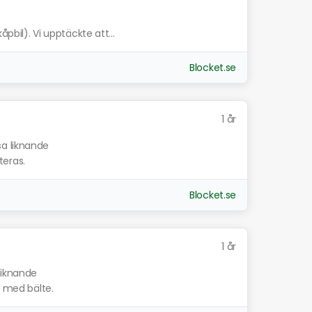
åpbil). Vi upptäckte att...
Blocket.se
1 år
sa liknande
uteras.
Blocket.se
1 år
 liknande
s med bälte.