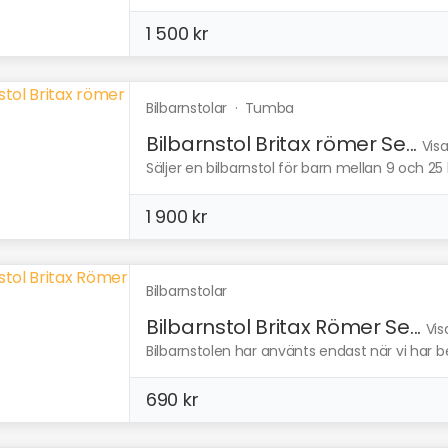
1 500 kr
Bilbarnstolar
·
Tumba
Bilbarnstol Britax römer Se...
Vis
Säljer en bilbarnstol för barn mellan 9 och 25 
1 900 kr
Bilbarnstolar
Bilbarnstol Britax Römer Se...
Vis
Bilbarnstolen har använts endast när vi har b
690 kr