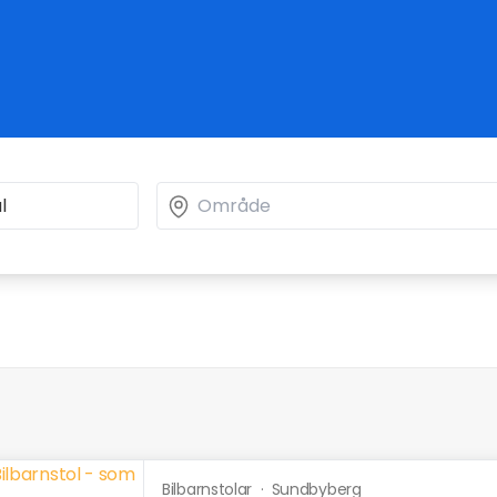
Bilbarnstolar
·
Sundbyberg