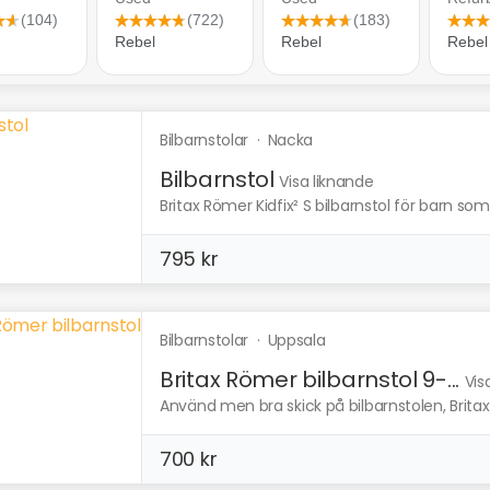
Bilbarnstolar
·
Nacka
Bilbarnstol
Visa liknande
Britax Römer Kidfix² S bilbarnstol för barn som
795 kr
Bilbarnstolar
·
Uppsala
Britax Römer bilbarnstol 9-...
Vis
Använd men bra skick på bilbarnstolen, Britax 
700 kr