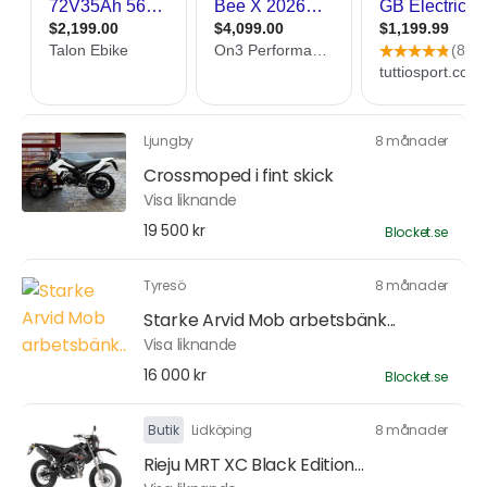
Ljungby
8 månader
Crossmoped i fint skick
Visa liknande
19 500 kr
Blocket.se
Tyresö
8 månader
Starke Arvid Mob arbetsbänk...
Visa liknande
16 000 kr
Blocket.se
Butik
Lidköping
8 månader
Rieju MRT XC Black Edition...