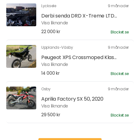
Lycksele
9 månader
Derbi senda DRD X-Treme LTD...
Visa liknande
22 000 kr
Blocket.se
Upplands-Väsby
9 månader
Peugeot XPS Crossmoped Klas...
Visa liknande
14 000 kr
Blocket.se
Osby
9 månader
Aprilia Factory SX 50, 2020
Visa liknande
29 500 kr
Blocket.se