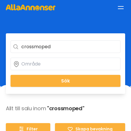
Sök
Allt till salu inom
"crossmoped"
Filter
Skapa bevakning