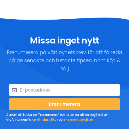
Missa inget nytt
Prenumerera på vårt nyhetsbrev för att få reda
på de senaste och hetaste tipsen inom köp &
sälj
Prenumerera
Genom att klicka på "Prenumerera" bekräftar du att du tagit del av
AllaAnnonsers´s
Användarvillkor
och
Personuppgifter