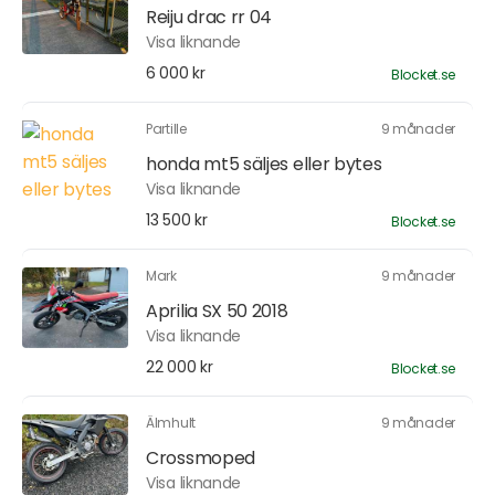
Reiju drac rr 04
Visa liknande
6 000 kr
Blocket.se
Partille
9 månader
honda mt5 säljes eller bytes
Visa liknande
13 500 kr
Blocket.se
Mark
9 månader
Aprilia SX 50 2018
Visa liknande
22 000 kr
Blocket.se
Älmhult
9 månader
Crossmoped
Visa liknande