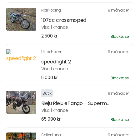
Norrköping
8 månader
107cc crossmoped
Visa liknande
2 500 kr
Blocket.se
Ulricehamn
9 månader
speedfight 2
Visa liknande
5 000 kr
Blocket.se
Butik
9 månader
Rieju Rieju eTango – Superm...
Visa liknande
65 990 kr
Blocket.se
Sollentuna
9 månader