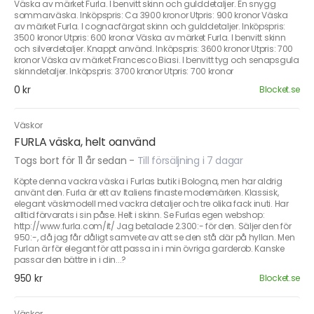
Väska av märket Furla. I benvitt skinn och gulddetaljer. En snygg
sommarväska. Inköpspris: Ca 3900 kronor Utpris: 900 kronor Väska
av märket Furla. I cognacfärgat skinn och gulddetaljer. Inköpspris:
3500 kronor Utpris: 600 kronor Väska av märket Furla. I benvitt skinn
och silverdetaljer. Knappt använd. Inköpspris: 3600 kronor Utpris: 700
kronor Väska av märket Francesco Biasi. I benvitt tyg och senapsgula
skinndetaljer. Inköpspris: 3700 kronor Utpris: 700 kronor
0 kr
Blocket.se
Väskor
FURLA väska, helt oanvänd
Togs bort för 11 år sedan
-
Till försäljning i 7 dagar
Köpte denna vackra väska i Furlas butik i Bologna, men har aldrig
använt den. Furla är ett av Italiens finaste modemärken. Klassisk,
elegant väskmodell med vackra detaljer och tre olika fack inuti. Har
alltid förvarats i sin påse. Helt i skinn. Se Furlas egen webshop:
http://www.furla.com/it/ Jag betalade 2.300:- för den. Säljer den för
950:-, då jag får dåligt samvete av att se den stå där på hyllan. Men
Furlan är för elegant för att passa in i min övriga garderob. Kanske
passar den bättre in i din...?
950 kr
Blocket.se
Väskor