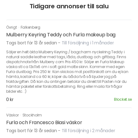
Tidigare annonser till salu
Övrigt
·
Falkenberg
Mulberry Keyring Teddy och Furla makeup bag
Togs bort för 13 år sedan
-
Till försäljning i 1 månader
Säljer en helt äkta Mulberry Keyring / bagcharm nyckelring Teddy i
natural saddle leather med tags, låda, dustbag och giftbag. Finns
dispatchnote från Mulberry.com Pris 450 kr. Säljer en Furla Makeup
väska stl ca 13x11x6 cm i soft gold matte skinn. Kommer med egen
Furla dustbag. Pris 250 kr. Kan skickas mot postförskott om du ej kan
hämta, kostand ca 60 kr, köper du båda två så bjuder jag på
fraktavgiften. Då kan du antingen betalar du direkt till Posten när du
hämtar paketet eller förskottsbetalning. Ring eller maila för frågor
bilder etc. :)
0 kr
Blocket.se
Väskor
·
Stockholm
Furla och Francesco Biasi väskor
Togs bort för 13 år sedan
-
Till försäljning i 2 månader