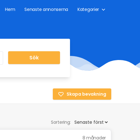
Hem
Senaste annonserna
Kategorier
Sök
Skapa bevakning
Sortering:
8 månader