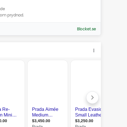
nde
 som prydnad.
Blocket.se