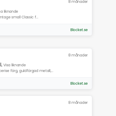
8 månader
sa liknande
intage small Classic f...
Blocket.se
8 månader
L
Visa liknande
ise färg, guldfärgad metall,...
Blocket.se
8 månader