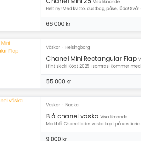
Chanel Mini 25
Visa liknande
Helt ny! Med kvitto, dustbag, påse, låda! Svår 
66 000 kr
Väskor
·
Helsingborg
Chanel Mini Rectangular Flap
V
I fint skick! Köpt 2025 i somras! Kommer med k
55 000 kr
Väskor
·
Nacka
Blå chanel väska
Visa liknande
Mörkblå Chanel läder väska köpt på vestiarie. I 
9 000 kr