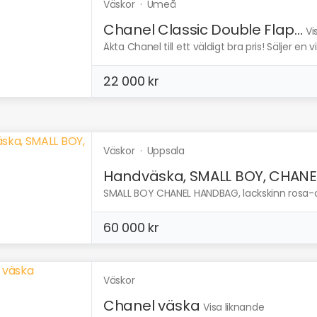
Väskor
·
Umeå
Chanel Classic Double Flap...
Vi
Äkta Chanel till ett väldigt bra pris! Säljer en v
22 000 kr
Väskor
·
Uppsala
Handväska, SMALL BOY, CHANE
SMALL BOY CHANEL HANDBAG, lackskinn rosa-cer
60 000 kr
Väskor
Chanel väska
Visa liknande