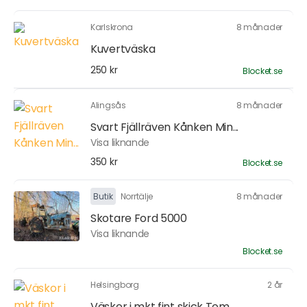
Karlskrona
8 månader
Kuvertväska
250 kr
Blocket.se
Alingsås
8 månader
Svart Fjällräven Kånken Min...
Visa liknande
350 kr
Blocket.se
Butik
Norrtälje
8 månader
Skotare Ford 5000
Visa liknande
Blocket.se
Helsingborg
2 år
Väskor i mkt fint skick Tom...