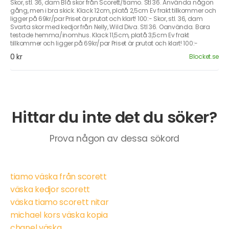
Skor, stl. 36, dam Blå skor från Scorett/tiamo. Stl 36. Använda någon
gång, men i bra skick. Klack 12cm, platå 2,5cm Ev frakt tillkommer och
ligger på 69kr/par Priset är prutat och klart! 100:- Skor, stl. 36, dam
Svarta skor med kedjor från Nelly, Wild Diva. Stl 36. Oanvända. Bara
testade hemma/inomhus. Klack 11,5cm, platå 3,5cm Ev frakt
tillkommer och ligger på 69kr/par Priset är prutat och klart! 100:-
0 kr
Blocket.se
Hittar du inte det du söker?
Prova någon av dessa sökord
tiamo väska från scorett
väska kedjor scorett
väska tiamo scorett nitar
michael kors väska kopia
chanel väska