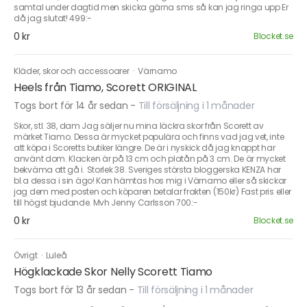
samtal under dagtid men skicka gärna sms så kan jag ringa upp Er
då jag slutat! 499:-
0 kr
Blocket.se
Kläder, skor och accessoarer
·
Värnamo
Heels från Tiamo, Scorett ORIGINAL
Togs bort för 14 år sedan
-
Till försäljning i 1 månader
Skor, stl. 38, dam Jag säljer nu mina läckra skor från Scorett av
märket Tiamo. Dessa är mycket populära och finns vad jag vet, inte
att köpa i Scoretts butiker längre. De är i nyskick då jag knappt har
använt dom. Klacken är på 13 cm och platån på 3 cm. De är mycket
bekväma att gå i. Storlek 38. Sveriges största bloggerska KENZA har
bl.a dessa i sin ägo! Kan hämtas hos mig i Värnamo eller så skickar
jag dem med posten och köparen betalar frakten (150kr) Fast pris eller
till högst bjudande. Mvh Jenny Carlsson 700:-
0 kr
Blocket.se
Övrigt
·
Luleå
Högklackade Skor Nelly Scorett Tiamo
Togs bort för 13 år sedan
-
Till försäljning i 1 månader