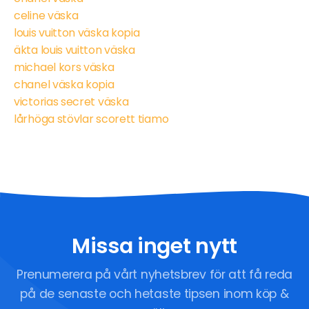
celine väska
louis vuitton väska kopia
äkta louis vuitton väska
michael kors väska
chanel väska kopia
victorias secret väska
lårhöga stövlar scorett tiamo
Missa inget nytt
Prenumerera på vårt nyhetsbrev för att få reda
på de senaste och hetaste tipsen inom köp &