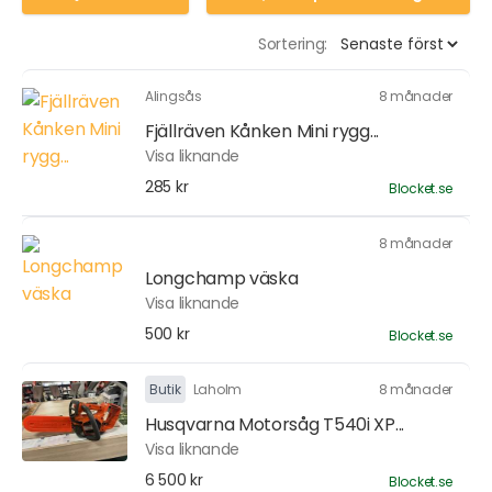
Sortering:
Alingsås
8 månader
Fjällräven Kånken Mini rygg...
Visa liknande
285 kr
Blocket.se
8 månader
Longchamp väska
Visa liknande
500 kr
Blocket.se
Butik
Laholm
8 månader
Husqvarna Motorsåg T540i XP...
Visa liknande
6 500 kr
Blocket.se