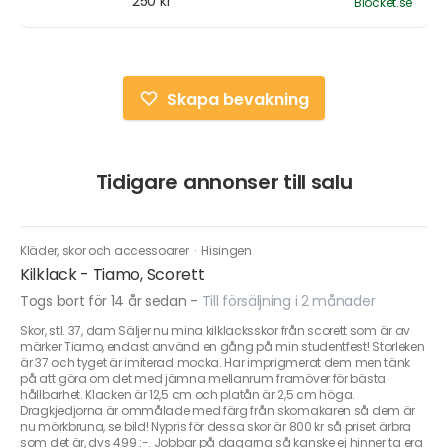
250 kr
Blocket.se
Skapa bevakning
Tidigare annonser till salu
Kläder, skor och accessoarer
·
Hisingen
Kilklack - Tiamo, Scorett
Togs bort för 14 år sedan
-
Till försäljning i 2 månader
Skor, stl. 37, dam Säljer nu mina kilklacksskor från scorett som är av
märker Tiamo, endast använd en gång på min studentfest! Storleken
är 37 och tyget är imiterad mocka. Har imprigmerat dem men tänk
på att göra om det med jämna mellanrum framöver för bästa
hållbarhet. Klacken är 12,5 cm och platån är 2,5 cm höga.
Dragkjedjorna är ommålade med färg från skomakaren så dem är
nu mörkbruna, se bild! Nypris för dessa skor är 800 kr så priset ärbra
som det är, dvs 499 :-. Jobbar på dagarna så kanske ej hinner ta era