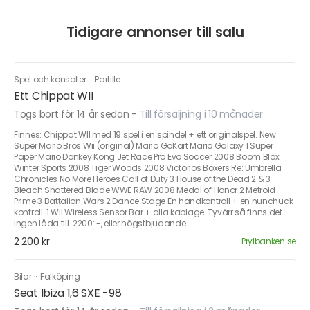
Tidigare annonser till salu
Spel och konsoller
·
Partille
Ett Chippat WII
Togs bort för 14 år sedan
-
Till försäljning i 10 månader
Finnes: Chippat WII med 19 spel i en spindel + ett originalspel. New
Super Mario Bros Wii (original) Mario GoKart Mario Galaxy 1 Super
Paper Mario Donkey Kong Jet Race Pro Evo Soccer 2008 Boom Blox
Winter Sports 2008 Tiger Woods 2008 Victorios Boxers Re: Umbrella
Chronicles No More Heroes Call of Duty 3 House of the Dead 2 & 3
Bleach Shattered Blade WWE RAW 2008 Medal of Honor 2 Metroid
Prime 3 Battalion Wars 2 Dance Stage En handkontroll + en nunchuck
kontroll. 1 Wii Wireless Sensor Bar + alla kablage. Tyvärr så finns det
ingen låda till. 2200: -, eller högstbjudande.
2 200 kr
Prylbanken.se
Bilar
·
Falköping
Seat Ibiza 1,6 SXE -98