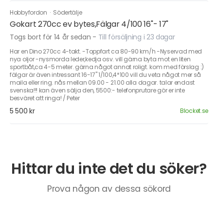
Hobbyfordon
·
Södertälje
Gokart 270cc ev bytes,Fälgar 4/100 16"- 17"
Togs bort för 14 år sedan
-
Till försäljning i 23 dagar
Har en Dino 270cc 4-takt. -Toppfart ca 80-90 km/h -Nyservad med
nya oljor -nysmorda leder,kedja osv. vill gärna byta mot en liten
sportbåt,ca 4-5 meter. gärna något annat roligt. kom med förslag :)
fälgar är även intressant 16-17" 1/100,4*100 vill du veta något mer så
maila eller ring. nås mellan 09.00 - 21.00 alla dagar. talar endast
svenska!!! kan även sälja den, 5500:- telefonprutare gör er inte
besväret att ringa! / Peter
5 500 kr
Blocket.se
Hittar du inte det du söker?
Prova någon av dessa sökord