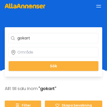
Sök
Allt till salu inom
"gokart"
Filter
Skapa bevakning