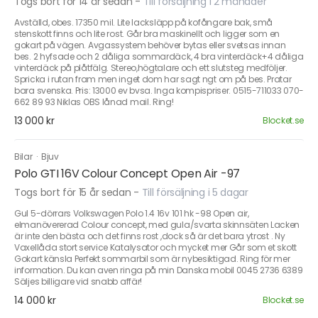
Togs bort för 14 år sedan
-
Till försäljning i 2 månader
Avställd, obes. 17350 mil. Lite lacksläpp på kofångare bak, små
stenskott finns och lite rost. Går bra maskinellt och ligger som en
gokart på vägen. Avgassystem behöver bytas eller svetsas innan
bes. 2 hyfsade och 2 dåliga sommardäck, 4 bra vinterdäck+4 dåliga
vinterdäck på plåtfälg. Stereo,högtalare och ett slutsteg medföljer.
Spricka i rutan fram men inget dom har sagt ngt om på bes. Pratar
bara svenska. Pris: 13000 ev bvsa. Inga kompispriser. 0515-711033 070-
662 89 93 Niklas OBS lånad mail. Ring!
13 000 kr
Blocket.se
Bilar
·
Bjuv
Polo GTI 16V Colour Concept Open Air -97
Togs bort för 15 år sedan
-
Till försäljning i 5 dagar
Gul 5-dörrars Volkswagen Polo 1.4 16v 101 hk -98 Open air,
elmanövererad Colour concept, med gula/svarta skinnsäten Lacken
är inte den bästa och det finns rost ,dock så är det bara ytrost . Ny
Vaxellåda stort service Katalysator och mycket mer Går som et skott
Gokart känsla Perfekt sommarbil som är nybesiktigad. Ring för mer
information. Du kan aven ringa på min Danska mobil 0045 2736 6389
Säljes billigare vid snabb affär!
14 000 kr
Blocket.se