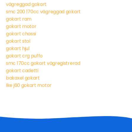
vägreggad gokart
smc 200 170cc vägreggad gokart
gokart ram
gokart motor
gokart chassi
gokart stol
gokart hjul
gokart crg puffo
smc 170cc gokart vägregistrerad
gokart cadetti
bakaxel gokart
lke j60 gokart motor