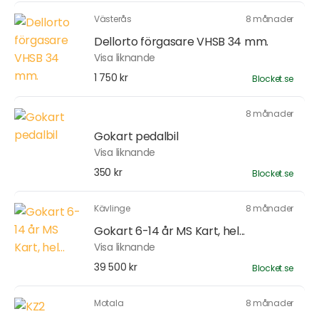
Västerås
8 månader
Dellorto förgasare VHSB 34 mm.
Visa liknande
1 750 kr
Blocket.se
8 månader
Gokart pedalbil
Visa liknande
350 kr
Blocket.se
Kävlinge
8 månader
Gokart 6-14 år MS Kart, hel...
Visa liknande
39 500 kr
Blocket.se
Motala
8 månader