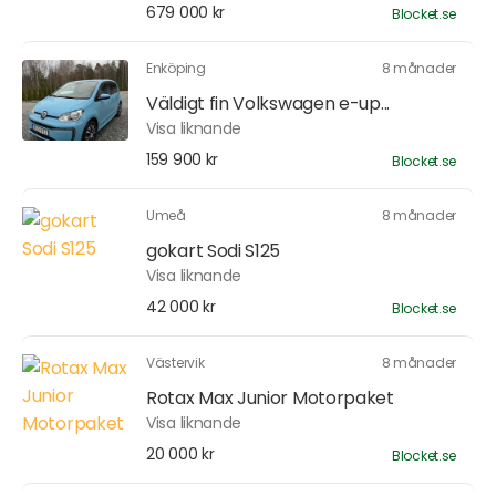
679 000 kr
Blocket.se
Enköping
8 månader
Väldigt fin Volkswagen e-up...
Visa liknande
159 900 kr
Blocket.se
Umeå
8 månader
gokart Sodi S125
Visa liknande
42 000 kr
Blocket.se
Västervik
8 månader
Rotax Max Junior Motorpaket
Visa liknande
20 000 kr
Blocket.se