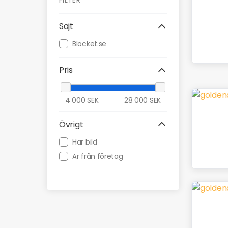
FILTER
Sajt
Blocket.se
Pris
4 000
SEK
28 000
SEK
Övrigt
Har bild
Är från företag