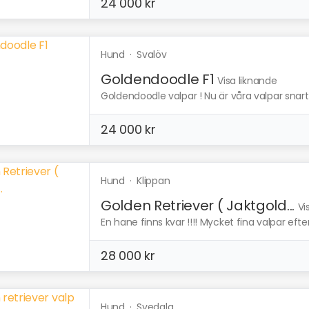
24 000 kr
Hund
·
Svalöv
Goldendoodle F1
Visa liknande
Goldendoodle valpar ! Nu är våra valpar snart 
24 000 kr
Hund
·
Klippan
Golden Retriever ( Jaktgold...
Vi
En hane finns kvar !!!! Mycket fina valpar eft
28 000 kr
Hund
·
Svedala