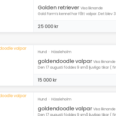
Golden retriever
Visa liknande
Gold Farm’s kennel har fått valpar. Det blev 3 
25 000 kr
Hund
·
Hässleholm
goldendoodle valpar
Visa liknande
Den 17 augusti föddes 9 små ljuvliga tikar ( fin
15 000 kr
Hund
·
Hässleholm
goldendoodle valpar
Visa liknande
Den 17 augusti föddes 9 små ljuvliga tikar ( fin