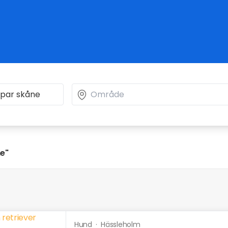
ne"
Hund
·
Hässleholm