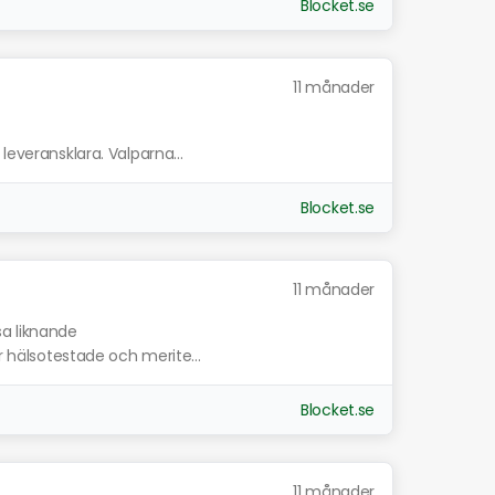
Blocket.se
11 månader
leveransklara. Valparna...
Blocket.se
11 månader
sa liknande
er hälsotestade och merite...
Blocket.se
11 månader