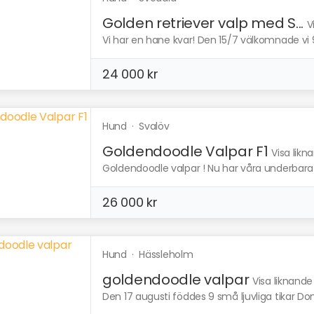
Golden retriever valp med S...
V
Vi har en hane kvar! Den 15/7 välkomnade vi 9 
24 000 kr
Hund
·
Svalöv
Goldendoodle Valpar F1
Visa likn
Goldendoodle valpar ! Nu har våra underbara
26 000 kr
Hund
·
Hässleholm
goldendoodle valpar
Visa liknande
Den 17 augusti föddes 9 små ljuvliga tikar Dom