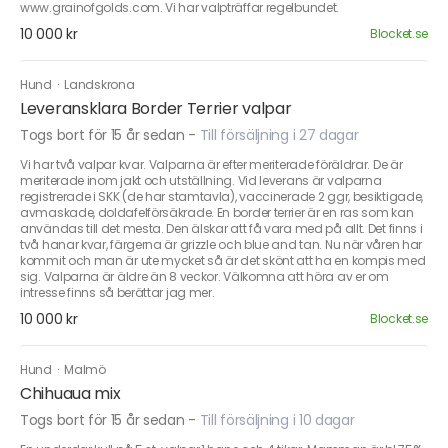
www.grainofgolds.com. Vi har valpträffar regelbundet.
10 000 kr
Blocket.se
Hund
·
Landskrona
Leveransklara Border Terrier valpar
Togs bort för 15 år sedan
-
Till försäljning i 27 dagar
Vi har två valpar kvar. Valparna är efter meriterade föräldrar. De är
meriterade inom jakt och utställning. Vid leverans är valparna
registrerade i SKK (de har stamtavla), vaccinerade 2 ggr, besiktigade,
avmaskade, doldafelförsäkrade. En border terrier är en ras som kan
användas till det mesta. Den älskar att få vara med på allt. Det finns i
två hanar kvar, färgerna är grizzle och blue and tan. Nu när våren har
kommit och man är ute mycket så är det skönt att ha en kompis med
sig. Valparna är äldre än 8 veckor. Välkomna att höra av er om
intresse finns så berättar jag mer.
10 000 kr
Blocket.se
Hund
·
Malmö
Chihuaua mix
Togs bort för 15 år sedan
-
Till försäljning i 10 dagar