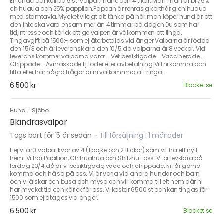
En underdar kull på 5 st. valpar,1 hane och 4 tikar. Mamman är bl.75%
chihuaua och 25% pappilon.Pappan är renrasig korthårig chihuaua
med stamtavla. Mycket viktigt att tänka på när man köper hund är att
den inte ska vara ensam mer än 4 timmar på dagen.Du som har
tid,intresse och kärlek att ge valpen är välkommen att tinga.
Tingavgift på 1500:- som ej återbetalas vid ånger Valparna är födda
den 15/3 och är leveransklara den 10/5 då valparna är 8 veckor. Vid
leverans kommer valparna vara: - Vet besiktigade - Vaccinerade -
Chippade - Avmaskade Ej foder eller avbetalning Vill ni komma och
titta eller har några frågor är ni välkommna att ringa.
6 500 kr
Blocket.se
Hund
·
Sjöbo
Blandrasvalpar
Togs bort för 15 år sedan
-
Till försäljning i 1 månader
Hej vi är 3 valpar kvar av 4 (1 pojke och 2 flickor) som vill ha ett nytt
hem. Vi har Papillion, Chihuahua och Shitzhu i oss. Vi är levklara på
lördag 23/4 då är vi besiktigade, vacc och chippade. Ni får gärna
komma och hälsa på oss. Vi är vana vid andra hundar och barn
och vi älskar och busa och mysa och vill komma till ett hem där ni
har mycket tid och kärlek för oss. Vi kostar 6500 st och kan tingas för
1500 som ej återges vid ånger.
6 500 kr
Blocket.se