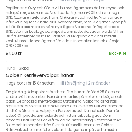
Papillonerna Ozzy och Ofelia vill ha nya ägare som de kan mysa och
hitta på roliga saker med.Vi är födda 15 januari-2011 och vi är reg i
SKK. Ozzy är en trefärgad hane. Ofelia är vit och röd tik. Vi är tränade
på inkallning fast vi bara är 10 veckor gamla, men vi är jätte sugna på
att få lära oss mera av våra nya ägare. Valparna är Registrerade i
SKK, veterinär besiktigade, chipade, avmaskade, vaccinerade. Vi har
30 års erfarenhet av rasen Papillon. Vi ser gärna att vi har fortsatt
kontakt med de nya ägarna För vidare inormation kontakta Sonja
0708209855.
9 500 kr
Blocket.se
Hund
·
Sjöbo
Golden Retrievervalpar, hanar
Togs bort för 15 år sedan
-
Till försäljning i 2 månader
Tre glada goldenpojkar söker hem. Ena hanen är född 25.8 och de
andra två 12 november. Föräldrarna är fria på höfter, armbågar och
ögon. De är också meriterade på utställning. Valparna är förstås
registrerade i Svenska Kennelklubben och levereras fullt vaccinerade
till ett års ålder, mot Valpsjuka, Parvovirus och Kennelhosta.Dom är
också Chippade, avmaskade och veterinärbesiktigade. Dom
omfattas naturligtvis också av dolda felförsäkring. Startpaket med
foder och information från Svenska Kennelklubben och Golden
Retrieverklubben medföljer valpen. Titta gärna in på vår hemsida