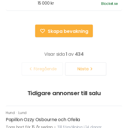
15 000 kr
Blocket.se
Skapa bevakning
Visar sida
1
av
434
Föregående
Nästa
Tidigare annonser till salu
Hund
·
Lund
Papillon Ozzy Osbourne och Ofelia
Togs bort för 15 år sedan
-
Till försäljning i 14 dagar