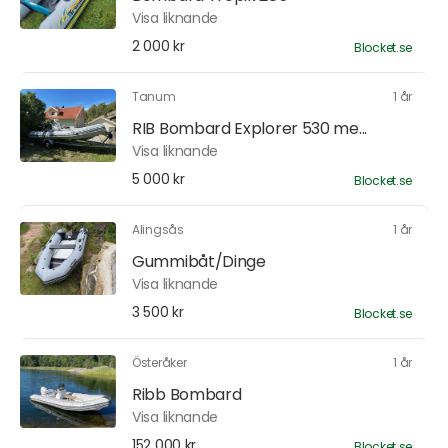
Visa liknande
2 000 kr
Blocket.se
Tanum
1 år
RIB Bombard Explorer 530 me...
Visa liknande
5 000 kr
Blocket.se
Alingsås
1 år
Gummibåt/Dinge
Visa liknande
3 500 kr
Blocket.se
Österåker
1 år
Ribb Bombard
Visa liknande
152 000 kr
Blocket.se