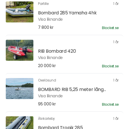
Partille
1 år
Bombard 285 Yamaha 4hk
Visa liknande
7 800 kr
Blocket.se
1 år
RIB Bombard 420
Visa liknande
20 000 kr
Blocket.se
Oxelösund
1 år
BOMBARD RIB 5,25 meter lång...
Visa liknande
95 000 kr
Blocket.se
Älvkarleby
1 år
Bombard Tropik 285