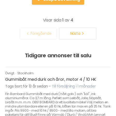
Visar sida
1
av
4
Föregående
Nästa
Tidigare annonser till salu
Övrigt
·
Stockholm
Gummibåt med durk och åror, motor 4 / 10 HK
Togs bort för 13 år sedan
-
Till försäljning i 1 månader
Fin Bombard Gummibåt med durk ( hårt golv ) och "köl" , ink
aluminiumåror. Ca 3,7 m lång. Perfekt som Lekbåt, Jolle, Släpbåt,
Livbåt m.m. m.m. OBS! BOMBARD är ett kvalitetsmärke! Välj mellan en
mindre utombordare eller en på 10 hk, båten tar max en på 25 hk. Tank
ingår. Pris 9900:- med 10 hk / 8900:- med lilla motorn, alt bra
paketpris för allt! Bud! Finns på Värmdö / Djurö / Vindö Mvh Lennart