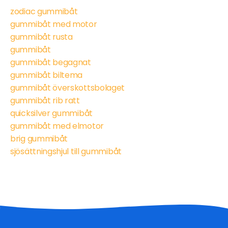
zodiac gummibåt
gummibåt med motor
gummibåt rusta
gummibåt
gummibåt begagnat
gummibåt biltema
gummibåt överskottsbolaget
gummibåt rib ratt
quicksilver gummibåt
gummibåt med elmotor
brig gummibåt
sjösättningshjul till gummibåt