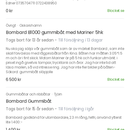
Edner 0735704711 0722438950
0 kr
Blocket.se
Övrigt
·
Oskarshamn
Bombard B1000 gummibåt med Mariner 5hk
Togs bort för 13 år sedan
-
Till försäljning i 13 dagar
Nu ska jag sälja vår gummibåt som är av märket Bombard , som inte
skall förväxlas med lågprisbåtar från Kina. Båten har måtten 3.05*1.5
m och är i fint skick. Motorn Mariner är på 5 hk och funkar utmärkt. i
priset ingå givetvis tampar, trycktank och åror. Jag har inte tid att
läsa mailen, så vid intresse ring. Jag har inte fler bilder på båten-
Sökord: gummibåt släpjolle
6 500 kr
Blocket.se
Gummibåtar och ribbåtar
·
Tjörn
Bombard Gummibåt
Togs bort för 15 år sedan
-
Till försäljning i Igår
Bombard godkänd för utombordare, 2.3 m lång, felfri, använd ytterst
lite 1.400:-
1 400 kr
Blocket.se