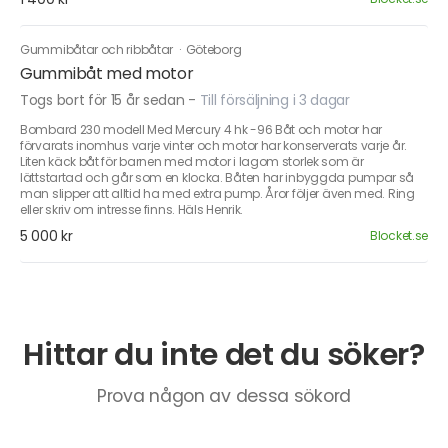
Gummibåtar och ribbåtar
·
Göteborg
Gummibåt med motor
Togs bort för 15 år sedan
-
Till försäljning i 3 dagar
Bombard 230 modell Med Mercury 4 hk -96 Båt och motor har
förvarats inomhus varje vinter och motor har konserverats varje år.
Liten käck båt för barnen med motor i lagom storlek som är
lättstartad och går som en klocka. Båten har inbyggda pumpar så
man slipper att alltid ha med extra pump. Åror följer även med. Ring
eller skriv om intresse finns. Häls Henrik.
5 000 kr
Blocket.se
Hittar du inte det du söker?
Prova någon av dessa sökord