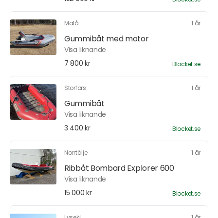
Malå
1 år
Gummibåt med motor
Visa liknande
7 800 kr
Blocket.se
Storfors
1 år
Gummibåt
Visa liknande
3 400 kr
Blocket.se
Norrtälje
1 år
Ribbåt Bombard Explorer 600
Visa liknande
15 000 kr
Blocket.se
Lysekil
1 år