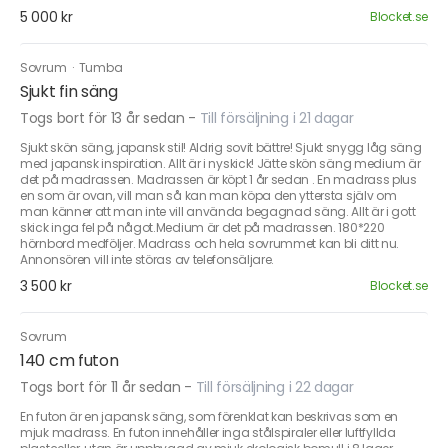
5 000 kr
Blocket.se
Sovrum
·
Tumba
Sjukt fin säng
Togs bort för 13 år sedan
-
Till försäljning i 21 dagar
Sjukt skön säng, japansk stil! Aldrig sovit bättre! Sjukt snygg låg säng
med japansk inspiration. Allt är i nyskick! Jätte skön säng medium är
det på madrassen. Madrassen är köpt 1 år sedan . En madrass plus
en som är ovan, vill man så kan man köpa den yttersta själv om
man känner att man inte vill använda begagnad säng. Allt är i gott
skick inga fel på något.Medium är det på madrassen. 180*220
hörnbord medföljer. Madrass och hela sovrummet kan bli ditt nu.
Annonsören vill inte störas av telefonsäljare.
3 500 kr
Blocket.se
Sovrum
140 cm futon
Togs bort för 11 år sedan
-
Till försäljning i 22 dagar
En futon är en japansk säng, som förenklat kan beskrivas som en
mjuk madrass. En futon innehåller inga stålspiraler eller luftfyllda