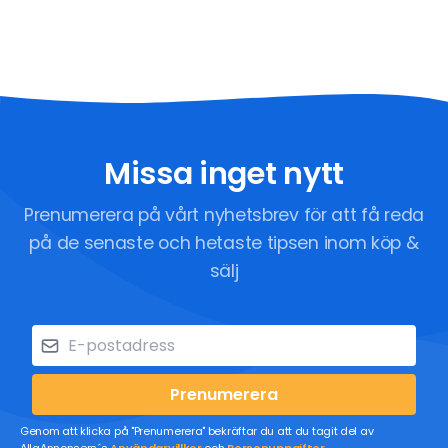
Missa inget nytt
Prenumerera på vårt nyhetsbrev för att få reda
på de senaste och hetaste tipsen inom köp &
sälj
Prenumerera
Genom att klicka på "Prenumerera" bekräftar du att du tagit del av