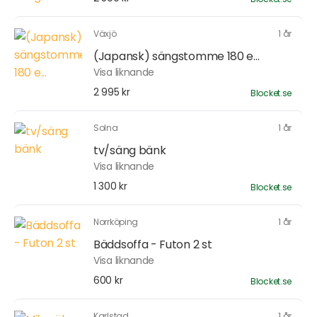
Växjö
1 år
(Japansk) sängstomme 180 e...
Visa liknande
2 995 kr
Blocket.se
Solna
1 år
tv/säng bänk
Visa liknande
1 300 kr
Blocket.se
Norrköping
1 år
Bäddsoffa - Futon 2 st
Visa liknande
600 kr
Blocket.se
Karlstad
1 år