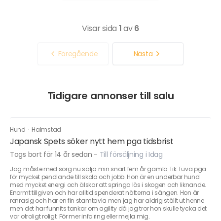
Visar sida
1
av
6
Föregående
Nästa
Tidigare annonser till salu
Hund
·
Halmstad
Japansk Spets söker nytt hem pga tidsbrist
Togs bort för 14 år sedan
-
Till försäljning i Idag
Jag måste med sorg nu sälja min snart fem år gamla Tik Tuva pga
för mycket pendlande till skola och jobb. Hon är en underbar hund
med mycket energi och älskar att springa lös i skogen och liknande.
Enormt tillgiven och har alltid spenderat nätterna i sängen. Hon är
renrasig och har en fin stamtavla men jag har aldrig ställt ut henne
men det har funnits tankar om agility då jag tror hon skulle tycka det
var otroligt roligt. För mer info ring eller mejla mig.