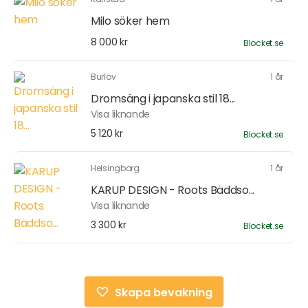
Milo söker hem
8 000 kr
Blocket.se
Burlöv
1 år
Dromsäng i japanska stil 18...
Visa liknande
5 120 kr
Blocket.se
Helsingborg
1 år
KARUP DESIGN - Roots Bäddso...
Visa liknande
3 300 kr
Blocket.se
Skapa bevakning