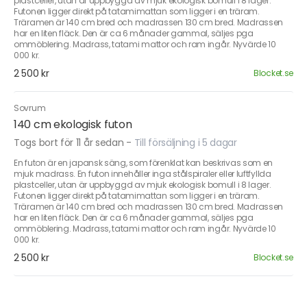
plastceller, utan är uppbyggd av mjuk ekologisk bomull i 8 lager.
Futonen ligger direkt på tatamimattan som ligger i en träram.
Träramen är 140 cm bred och madrassen 130 cm bred. Madrassen
har en liten fläck. Den är ca 6 månader gammal, säljes pga
ommöblering. Madrass, tatami mattor och ram ingår. Nyvärde 10
000 kr.
2 500 kr
Blocket.se
Sovrum
140 cm ekologisk futon
Togs bort för 11 år sedan
-
Till försäljning i 5 dagar
En futon är en japansk säng, som förenklat kan beskrivas som en
mjuk madrass. En futon innehåller inga stålspiraler eller luftfyllda
plastceller, utan är uppbyggd av mjuk ekologisk bomull i 8 lager.
Futonen ligger direkt på tatamimattan som ligger i en träram.
Träramen är 140 cm bred och madrassen 130 cm bred. Madrassen
har en liten fläck. Den är ca 6 månader gammal, säljes pga
ommöblering. Madrass, tatami mattor och ram ingår. Nyvärde 10
000 kr.
2 500 kr
Blocket.se