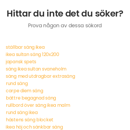
Hittar du inte det du söker?
Prova någon av dessa sökord
ställbar säng ikea
ikea sultan säng 120x200
japansk spets
säng ikea sultan svaneholm
säng med utdragbar extrasäng
rund säng
carpe diem säng
bättre begagnad säng
rullbord över säng ikea malm
rund säng ikea
hästens säng blocket
ikea höj och sänkbar säng