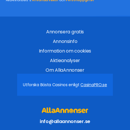
AllaAnnonsers´s
Användarvillkor
och
Personuppgifter
Annonsera gratis
Annonsinfo
Information om cookies
Aktieanalyser
Om AllaAnnonser
Utforska Bästa Casinos enligt
CasinoPRO.se
info@allaannonser.se