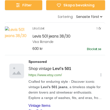
Filter
Skapa bevakning
Sortering:
Lilla Edet
1 år
Levis 501 jeans 38/30
Visa liknande
600 kr
Blocket.se