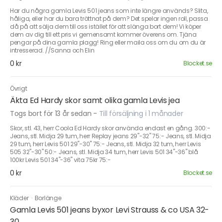
Har du några gamla Levis 501 jeans som inte längre används? Slita,
håliga, eller har du bara tröttnat på dem? Det spelar ingen roll, passa
då på att sälja dem till oss istället för att slänga bort dem! Vi köper
dem av dig till ett pris vi gemensamt kommer överens om. Tjäna
pengar på dina gamla plagg! Ring eller maila oss om du om du är
intresserad. //Sanna och Elin
0 kr
Blocket.se
Övrigt
Äkta Ed Hardy skor samt olika gamla Levis jea
Togs bort för 13 år sedan
-
Till försäljning i 1 månader
Skor, stl. 43, herr Coola Ed Hardy skor använda endast en gång. 300:-
Jeans, stl. Midja 29 tum, herr Replay jeans 29"-32" 75:- Jeans, stl. Midja
29 tum, herr Levis 501 29"-30" 75:- Jeans, stl. Midja 32 tum, herr Levis
505 32"-30" 50:- Jeans, stl. Midja 34 tum, herr Levis 501 34"-36" blå
100kr Levis 501 34"-36" vita 75kr 75:-
0 kr
Blocket.se
Kläder
·
Borlänge
Gamla Levis 501 jeans byxor Levi Strauss & co USA 32-
30