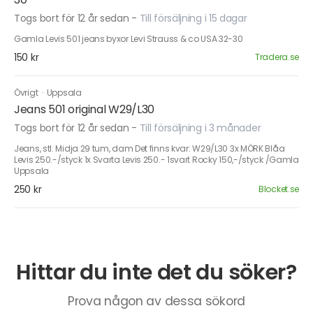
Togs bort för 12 år sedan
-
Till försäljning i 15 dagar
Gamla Levis 501 jeans byxor Levi Strauss & co USA 32-30
150 kr
Tradera.se
Övrigt
·
Uppsala
Jeans 501 original W29/L30
Togs bort för 12 år sedan
-
Till försäljning i 3 månader
Jeans, stl. Midja 29 tum, dam Det finns kvar: W29/L30 3x MÖRK Blåa
Levis 250.-/styck 1x Svarta Levis 250.- 1svart Rocky 150,-/styck /Gamla
Uppsala
250 kr
Blocket.se
Hittar du inte det du söker?
Prova någon av dessa sökord