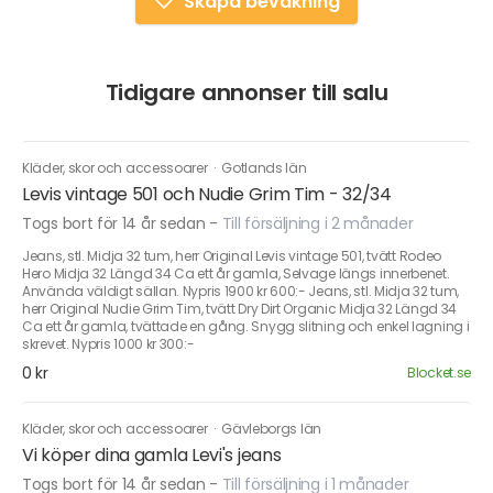
Skapa bevakning
Tidigare annonser till salu
Kläder, skor och accessoarer
·
Gotlands län
Levis vintage 501 och Nudie Grim Tim - 32/34
Togs bort för 14 år sedan
-
Till försäljning i 2 månader
Jeans, stl. Midja 32 tum, herr Original Levis vintage 501, tvätt Rodeo
Hero Midja 32 Längd 34 Ca ett år gamla, Selvage längs innerbenet.
Använda väldigt sällan. Nypris 1900 kr 600:- Jeans, stl. Midja 32 tum,
herr Original Nudie Grim Tim, tvätt Dry Dirt Organic Midja 32 Längd 34
Ca ett år gamla, tvättade en gång. Snygg slitning och enkel lagning i
skrevet. Nypris 1000 kr 300:-
0 kr
Blocket.se
Kläder, skor och accessoarer
·
Gävleborgs län
Vi köper dina gamla Levi's jeans
Togs bort för 14 år sedan
-
Till försäljning i 1 månader