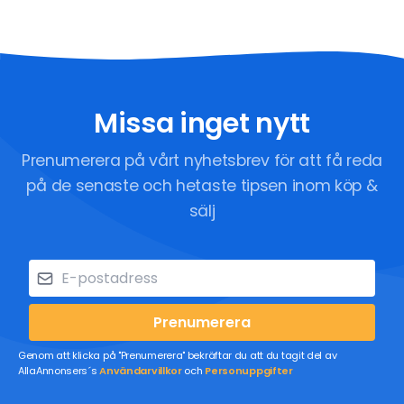
Missa inget nytt
Prenumerera på vårt nyhetsbrev för att få reda
på de senaste och hetaste tipsen inom köp &
sälj
Prenumerera
Genom att klicka på "Prenumerera" bekräftar du att du tagit del av
AllaAnnonsers´s
Användarvillkor
och
Personuppgifter