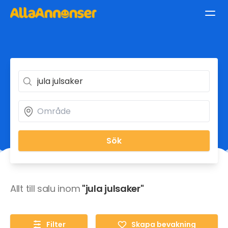
Sök
Allt till salu inom
"jula julsaker"
Filter
Skapa bevakning