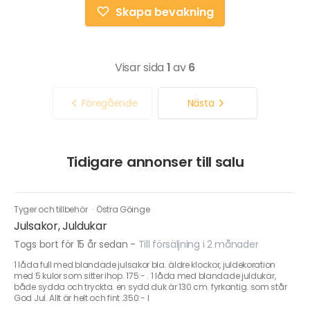
Skapa bevakning
Visar sida
1
av
6
Föregående
Nästa
Tidigare annonser till salu
Tyger och tillbehör
·
Östra Göinge
Julsakor, Juldukar
Togs bort för 15 år sedan
-
Till försäljning i 2 månader
1 låda full med blandade julsakor bla. äldre klockor, juldekoration
med 5 kulor som sitter ihop. 175:- . 1 låda med blandade juldukar,
både sydda och tryckta. en sydd duk är 130 cm. fyrkantig. som står
God Jul. Allt är helt och fint .350:- l