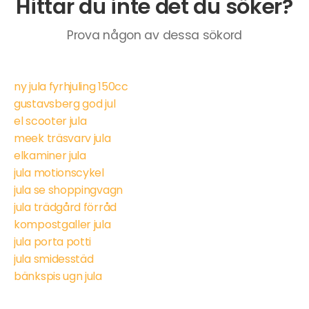
Hittar du inte det du söker?
Prova någon av dessa sökord
ny jula fyrhjuling 150cc
gustavsberg god jul
el scooter jula
meek träsvarv jula
elkaminer jula
jula motionscykel
jula se shoppingvagn
jula trädgård förråd
kompostgaller jula
jula porta potti
jula smidesstäd
bänkspis ugn jula