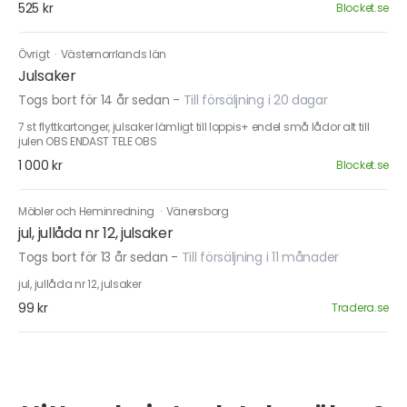
525 kr
Blocket.se
Övrigt
·
Västernorrlands län
Julsaker
Togs bort för 14 år sedan
-
Till försäljning i 20 dagar
7 st flyttkartonger, julsaker lämligt till loppis+ endel små lådor alt till
julen OBS ENDAST TELE OBS
1 000 kr
Blocket.se
Möbler och Heminredning
·
Vänersborg
jul, jullåda nr 12, julsaker
Togs bort för 13 år sedan
-
Till försäljning i 11 månader
jul, jullåda nr 12, julsaker
99 kr
Tradera.se