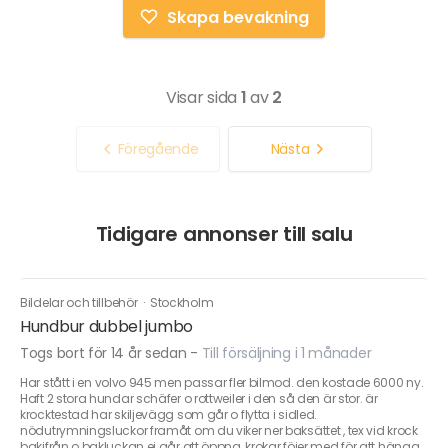
Skapa bevakning
Visar sida
1
av
2
Föregående
Nästa
Tidigare annonser till salu
Bildelar och tillbehör
·
Stockholm
Hundbur dubbel jumbo
Togs bort för 14 år sedan
-
Till försäljning i 1 månader
Har stått i en volvo 945 men passar fler bilmod. den kostade 6000 ny.
Haft 2 stora hundar schäfer o rottweiler i den så den är stor. är
krocktestad har skiljevägg som går o flytta i sidled.
nödutrymningsluckor framåt om du viker ner baksättet , tex vid krock
bakifrån o bakluckan ej går att öppna, krokar föjer med för att hänga