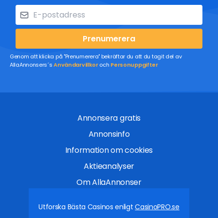
Prenumerera
Genom att klicka på "Prenumerera" bekräftar du att du tagit del av
AllaAnnonsers´s
Användarvillkor
och
Personuppgifter
Annonsera gratis
Annonsinfo
Information om cookies
Aktieanalyser
Om AllaAnnonser
Utforska Bästa Casinos enligt
CasinoPRO.se