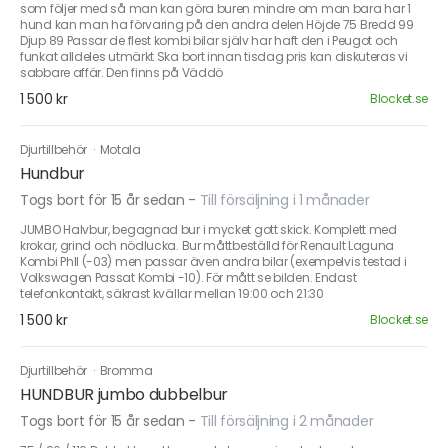
som följer med så man kan göra buren mindre om man bara har 1
hund kan man ha förvaring på den andra delen Höjde 75 Bredd 99
Djup 89 Passar de flest kombi bilar själv har haft den i Peugot och
funkat alldeles utmärkt Ska bort innan tisdag pris kan diskuteras vi
sabbare affär. Den finns på Väddö
1 500 kr
Blocket.se
Djurtillbehör
·
Motala
Hundbur
Togs bort för 15 år sedan
-
Till försäljning i 1 månader
JUMBO Halvbur, begagnad bur i mycket gott skick. Komplett med
krokar, grind och nödlucka. Bur måttbeställd för Renault Laguna
Kombi PhII (-03) men passar även andra bilar (exempelvis testad i
Volkswagen Passat Kombi -10). För mått se bilden. Endast
telefonkontakt, säkrast kvällar mellan 19:00 och 21:30
1 500 kr
Blocket.se
Djurtillbehör
·
Bromma
HUNDBUR jumbo dubbelbur
Togs bort för 15 år sedan
-
Till försäljning i 2 månader