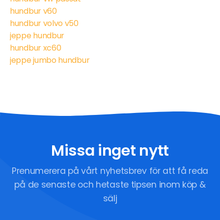
hundbur v60
hundbur volvo v50
jeppe hundbur
hundbur xc60
jeppe jumbo hundbur
Missa inget nytt
Prenumerera på vårt nyhetsbrev för att få reda
på de senaste och hetaste tipsen inom köp &
sälj