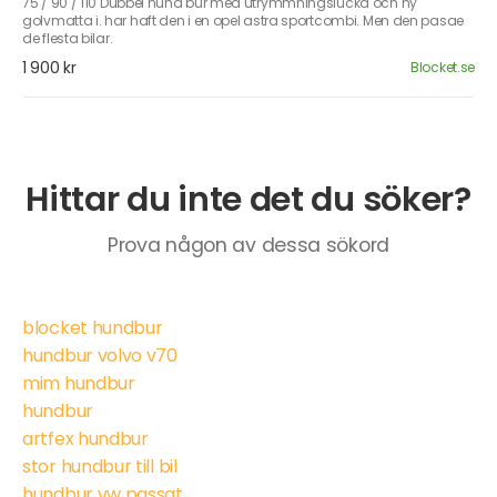
75 / 90 / 110 Dubbel hund bur med utrymmningslucka och ny
golvmatta i. har haft den i en opel astra sportcombi. Men den pasae
de flesta bilar.
1 900 kr
Blocket.se
Hittar du inte det du söker?
Prova någon av dessa sökord
blocket hundbur
hundbur volvo v70
mim hundbur
hundbur
artfex hundbur
stor hundbur till bil
hundbur vw passat