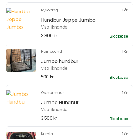
Nyköping
1 år
Hundbur Jeppe Jumbo
Visa liknande
3 800 kr
Blocket.se
Härnösand
1 år
Jumbo hundbur
Visa liknande
500 kr
Blocket.se
Östhammar
1 år
Jumbo Hundbur
Visa liknande
3 500 kr
Blocket.se
Kumla
1 år