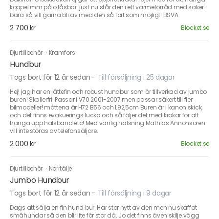
koppel mm på o låsbar. just nu står den i ett värmeförråd med saker i
bara så vill gärna bli av med den så fort som möjligt! BSVA
2 700 kr
Blocket.se
Djurtillbehör
·
Kramfors
Hundbur
Togs bort för 12 år sedan
-
Till försäljning i 25 dagar
Hej! jag har en jättefin och robust hundbur som är tillverkad av jumbo
buren! Skallerfri! Passar i V70 2001-2007 men passar säkert till fler
bilmodeller! måttena är H72 B56 och L92,5cm Buren är i kanon skick,
och det finns evakuerings lucka och så följer det med krokar för att
hänga upp halsband etc! Med vänlig hälsning Mathias Annonsören
vill inte störas av telefonsäljare.
2 000 kr
Blocket.se
Djurtillbehör
·
Norrtälje
Jumbo Hundbur
Togs bort för 12 år sedan
-
Till försäljning i 9 dagar
Dags att sälja en fin hund bur. Har stor nytt av den men nu skaffat
småhundar så den blir lite för stor då. Jo det finns även skilje vägg