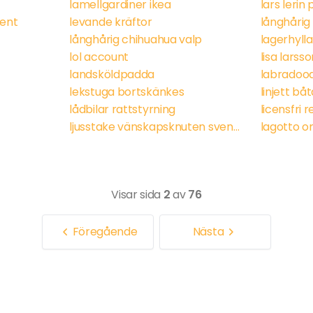
lamellgardiner ikea
lars lerin
ment
levande kräftor
långhårig chihuahua valp
lagerhyll
lol account
lisa larss
landsköldpadda
lekstuga bortskänkes
linjett båta
lådbilar rattstyrning
licensfri 
ljusstake vänskapsknuten svenskt tenn
lagotto o
Visar sida
2
av
76
Föregående
Nästa