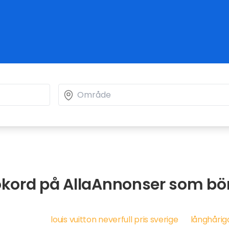
kord på AllaAnnonser som bör
louis vuitton neverfull pris sverige
långhårig