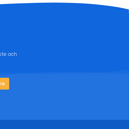
ste och
ra