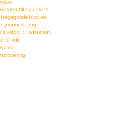
 poster
långhårig schäfer till salu blocket
a begagnade blocket
on gunnar sträng
labradoodle valpar till salu sverige
r till salu
revolver
mplacering