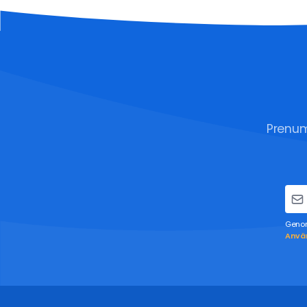
Prenum
Genom
Använ