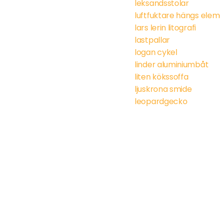
leksandsstolar
luftfuktare hängs ele
lars lerin litografi
lastpallar
logan cykel
linder aluminiumbåt
liten kökssoffa
ljuskrona smide
leopardgecko