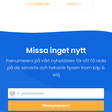
Föregående
Nästa
Missa inget nytt
Prenumerera på vårt nyhetsbrev för att få reda
på de senaste och hetaste tipsen inom köp &
sälj
Prenumerera