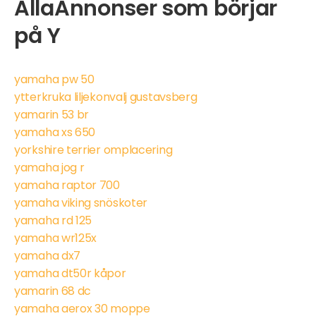
AllaAnnonser som börjar
på Y
yamaha pw 50
ytterkruka liljekonvalj gustavsberg
yamarin 53 br
yamaha xs 650
yorkshire terrier omplacering
yamaha jog r
yamaha raptor 700
yamaha viking snöskoter
yamaha rd 125
yamaha wr125x
yamaha dx7
yamaha dt50r kåpor
yamarin 68 dc
yamaha aerox 30 moppe