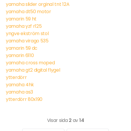
yamaha slider orginal tnt 12A
yamaha dt50 motor
yamarin 59 ht
yamaha yzf r125
yngve ekström stol
yamaha virago 535
yamarin 59 dc
yamarin 6110
yamaha cross moped
yamaha gt2 digital flygel
ytterdörr
yamaha 4hk
yamaha as3
ytterdörr 80x190
Visar sida
2
av
14