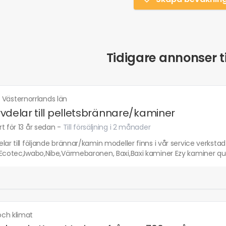
Tidigare annonser ti
·
Västernorrlands län
vdelar till pelletsbrännare/kaminer
t för 13 år sedan
-
Till försäljning i 2 månader
lar till följande brännar/kamin modeller finns i vår service verkstad 
,Ecotec,Iwabo,Nibe,Värmebaronen, Baxi,Baxi kaminer Ezy kaminer qu
ch klimat