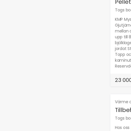
Pelle
Togs bor
KMP Mysi
Gjutjärn
mellan a
upp till
bjälklag
jordat S
Topp och
kaminuts
Reservde
23 000
Värme o
Tillb
Togs bor
Hos oss 