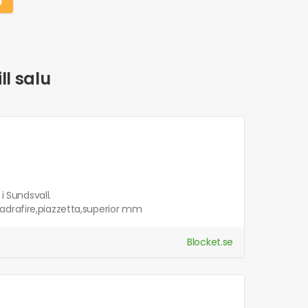
ll salu
i Sundsvall.
adrafire,piazzetta,superior mm
Blocket.se