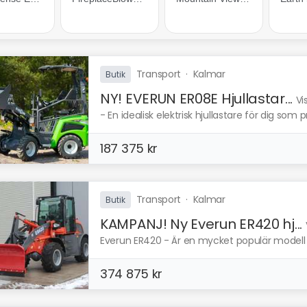
Transport
·
Kalmar
Butik
NY! EVERUN ER08E Hjullastar...
Vi
- En idealisk elektrisk hjullastare för dig som pr
187 375 kr
Transport
·
Kalmar
Butik
KAMPANJ! Ny Everun ER420 hj...
Everun ER420 - Är en mycket populär modell f
374 875 kr