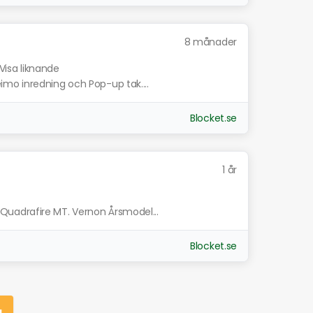
8 månader
Visa liknande
mo inredning och Pop-up tak....
Blocket.se
1 år
uadrafire MT. Vernon Årsmodel...
Blocket.se
g