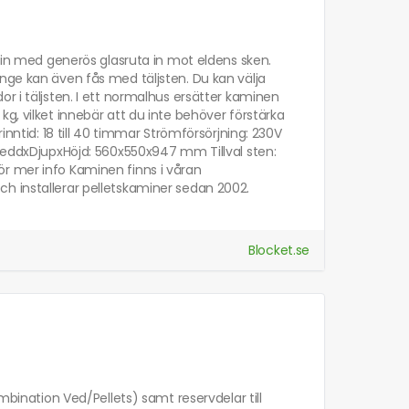
amin med generös glasruta in mot eldens sken.
nge kan även fås med täljsten. Du kan välja
r i täljsten. I ett normalhus ersätter kaminen
g, vilket innebär att du inte behöver förstärka
inntid: 18 till 40 timmar Strömförsörjning: 230V
BreddxDjupxHöjd: 560x550x947 mm Tillval sten:
a för mer info Kaminen finns i våran
h installerar pelletskaminer sedan 2002.
Blocket.se
mbination Ved/Pellets) samt reservdelar till