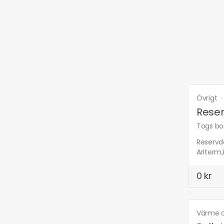
Övrigt
Reser
Togs bor
Reservde
Ariterm
0 kr
Värme o