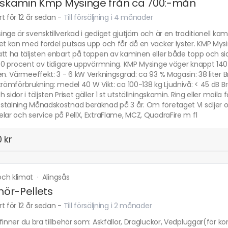
tskamin Kmp Mysinge från ca 700:-mån
t för 12 år sedan
-
Till försäljning i 4 månader
nge är svensktillverkad i gediget gjutjärn och är en traditionell k
et kan med fördel putsas upp och får då en vacker lyster. KMP Mysi
tt ha täljsten enbart på toppen av kaminen eller både topp och sido
 80 procent av tidigare uppvärmning. KMP Mysinge väger knappt 140 k
en. Värmeeffekt: 3 - 6 kW Verkningsgrad: ca 93 % Magasin: 38 liter Br
trömförbrukning: medel 40 W Vikt: ca 100-138 kg Ljudnivå: < 45 dB 
 sidor i täljsten Priset gäller 1 st utställningskamin. Ring eller mail
tälning Månadskostnad beräknad på 3 år. Om företaget Vi säljer oc
lar och service på PellX, ExtraFlame, MCZ, QuadraFire m fl
 kr
ch klimat
·
Alingsås
ehör-Pellets
t för 12 år sedan
-
Till försäljning i 2 månader
finner du bra tillbehör som: Askfällor, Dragluckor, Vedpluggar(för ko