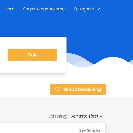
Hem
Senaste annonserna
Kategorier
Sök
Skapa bevakning
Sortering:
8 månader