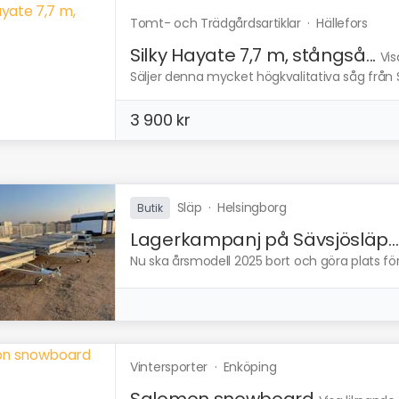
Tomt- och Trädgårdsartiklar
·
Hällefors
Silky Hayate 7,7 m, stångså...
Vis
Säljer denna mycket högkvalitativa såg från Si
3 900 kr
Släp
·
Helsingborg
Butik
Lagerkampanj på Sävsjösläp...
Nu ska årsmodell 2025 bort och göra plats fö
Vintersporter
·
Enköping
Salomon snowboard