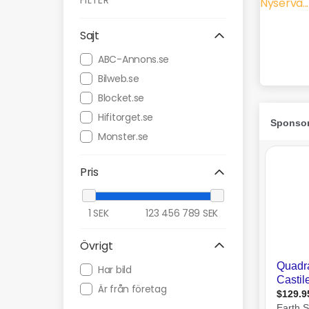
FILTER
Sajt
ABC-Annons.se
Bilweb.se
Blocket.se
Hifitorget.se
Monster.se
Pris
1
SEK
123 456 789
SEK
Övrigt
Har bild
Är från företag