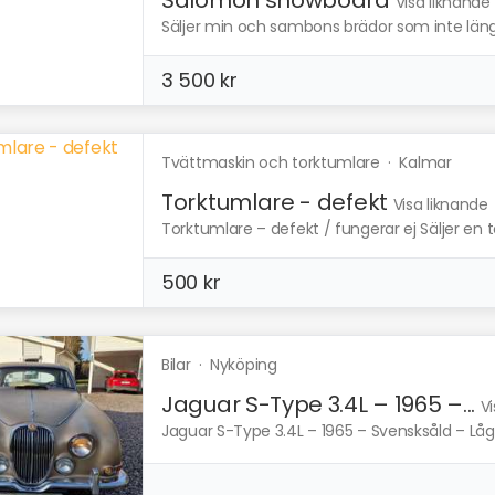
Visa liknande
Säljer min och sambons brädor som inte läng
3 500 kr
Tvättmaskin och torktumlare
·
Kalmar
Torktumlare - defekt
Visa liknande
Torktumlare – defekt / fungerar ej Säljer en 
500 kr
Bilar
·
Nyköping
Jaguar S-Type 3.4L – 1965 –...
Vi
Jaguar S-Type 3.4L – 1965 – Svensksåld – Låga