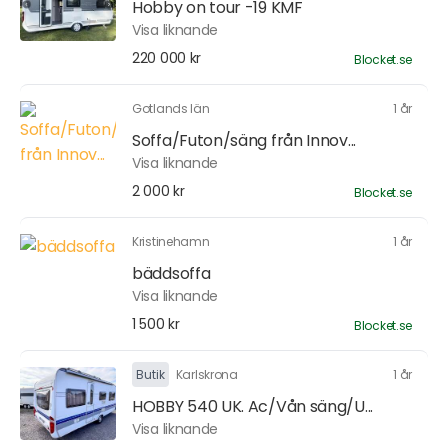
Hobby on tour -19 KMF
Visa liknande
220 000 kr
Blocket.se
Gotlands län
1 år
Soffa/Futon/säng från Innov...
Visa liknande
2 000 kr
Blocket.se
Kristinehamn
1 år
bäddsoffa
Visa liknande
1 500 kr
Blocket.se
Butik
Karlskrona
1 år
HOBBY 540 UK. Ac/Vån säng/U...
Visa liknande