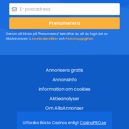
Prenumerera
Genom att klicka på "Prenumerera" bekräftar du att du tagit del av
AllaAnnonsers´s
Användarvillkor
och
Personuppgifter
Annonsera gratis
Annonsinfo
Information om cookies
Aktieanalyser
Om AllaAnnonser
Utforska Bästa Casinos enligt
CasinoPRO.se