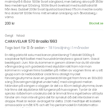
malmbyrå 6 lådor. 500kr Svart sängbord, men betong skiva på! 350kr
Ikea medelmjuk 120säng. 500kr Brunt överkast med kuddfodral till
från Ikea. Dubbel! 200kr Svart bjurstad bord Ikea 175cm med tre svarta
fina stolar till! 1200kr Finns mitt emellan Linköping och åtvidaberg, i
värna.
200 kr
Blocket.se
Övrigt
·
Ystad
CARAVELAIR 570 Brasilia 1993
Togs bort för 13 år sedan
-
Till försäljning i 1 månader
En riktig pärla till salu med kanon planlösning! Totalvikt 1300kg 6
sovplatser Nytt batteri med huvudströmbrytare o gasol larm. Gasol
besiktigad i Juni. När du kommer in genom dörren har du till vänster
våningssäng och garderob med skjutdörr rakt fram när man
kommer in i vagnen finns toaletten på mitten av vagnen finns en u sitt
grupp som är nedbäddbar o kök finns otroligt mycket
förvaringsutrymme även en garderob till längst fram finns en 130x200
säng [förvaringsmöjlighet under hela] med sängbord mellan
fotändan på sängen o väggen är det ca 40cm ledigt utrymme, även
här finns det skjutdörrar Allt fungerar på husvagnen. Tyvärr är där
spricka i både fram o bakruta det är limmat finns inget behov att byta
fönster om man inte vill göra det för synskull då det inte läcker in en
droppe. Priset är redan avdraget för detta. 2 tält medföljer ett Isabella
amassadör a mått 975 och ett Trio pentamodell En förtältsmatta i