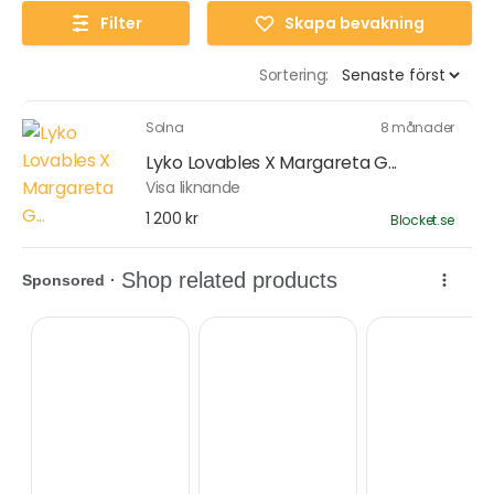
Filter
Skapa bevakning
Sortering:
Solna
8 månader
Lyko Lovables X Margareta G...
Visa liknande
1 200 kr
Blocket.se