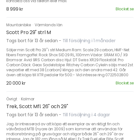
kontakta oss via telefon eller mail.
8 999 kr
Blocket.se
Mountainbike
·
Värmlands län
Scott Pro 29" strl M
Togs bort för 13 år sedan
-
Till försäljning i 1 månader
Säljer min Scott Pro 29" i strl Medium Ram: Scale 29 carbon, HMF-Net
fibers Framgaffel: Rock Shox SID 29 RL, 100mm Växlar: SRAM XO / X9
Bromsar: Avid 9RS Carbon disc Hjul: DT Swiss XR29 Flaskställ: Pro
Carbon Däck: Geax Sadelstolpe: Ritchey Carbon Cykeln säljs med 2st
vevpartier ett med 38 (carbon) klinga och den andra med 42. Går
även att köpa till XTR pedaler för 500:- Vid intresse ring 0722502800
20 000 kr
Blocket.se
Övrigt
·
Kalmar
Trek, Scott Mfl. 26" och 29"
Togs bort för 13 år sedan
-
Till försäljning i 4 dagar
Jag är intresserad av att köpa ett exemplar av en riktigt fin och
välvårdad MTB (nyare än 2009) som kommer att användas för
motionsträning på grusvägar och stigar både 26" och 29" är av
intresse. Jag är 182 cm lång så M eller L Ex Trek Fuel eller Elite, Scott