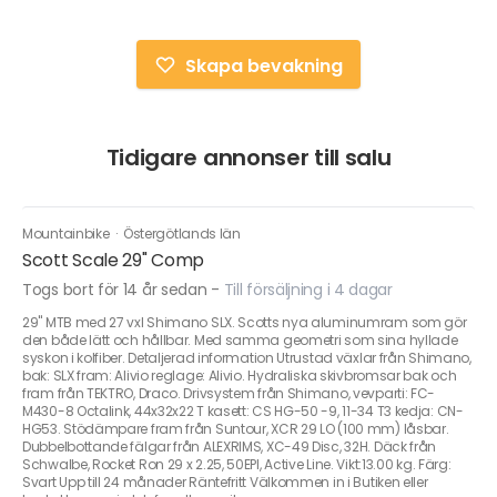
Skapa bevakning
Tidigare annonser till salu
Mountainbike
·
Östergötlands län
Scott Scale 29" Comp
Togs bort för 14 år sedan
-
Till försäljning i 4 dagar
29" MTB med 27 vxl Shimano SLX. Scotts nya aluminumram som gör
den både lätt och hållbar. Med samma geometri som sina hyllade
syskon i kolfiber. Detaljerad information Utrustad växlar från Shimano,
bak: SLX fram: Alivio reglage: Alivio. Hydraliska skivbromsar bak och
fram från TEKTRO, Draco. Drivsystem från Shimano, vevparti: FC-
M430-8 Octalink, 44x32x22 T kasett: CS HG-50 -9, 11-34 T3 kedja: CN-
HG53. Stödämpare fram från Suntour, XCR 29 LO (100 mm) låsbar.
Dubbelbottande fälgar från ALEXRIMS, XC-49 Disc, 32H. Däck från
Schwalbe, Rocket Ron 29 x 2.25, 50EPI, Active Line. Vikt:13.00 kg. Färg:
Svart Upp till 24 månader Räntefritt Välkommen in i Butiken eller