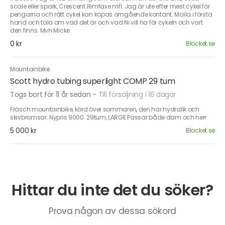
scale eller spark, Crescent Rimfaxe mfl. Jag är ute efter mest cykel för
pengarna och rätt cykel kan köpas omgående kontant. Maila i första
hand och tala om vad det är och vad Ni vill ha för cykeln och vart
den finns. Mvh Micke
0 kr
Blocket.se
Mountainbike
Scott hydro tubing superlight COMP 29 tum
Togs bort för 11 år sedan
-
Till försäljning i 16 dagar
Fräsch mountainbike, körd över sommaren, den har hydralik och
skivbromsar. Nypris 9000. 29tum, LARGE Passar både dam och herr
5 000 kr
Blocket.se
Hittar du inte det du söker?
Prova någon av dessa sökord