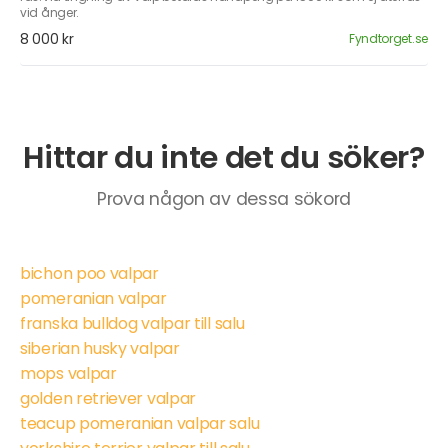
vid ånger.
8 000 kr
Fyndtorget.se
Hittar du inte det du söker?
Prova någon av dessa sökord
bichon poo valpar
pomeranian valpar
franska bulldog valpar till salu
siberian husky valpar
mops valpar
golden retriever valpar
teacup pomeranian valpar salu