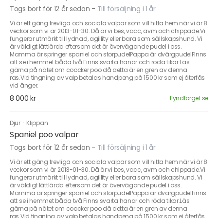
Togs bort för 12 år sedan
-
Till försäljning i 1 år
Vi är ett gäng trevliga och sociala valpar som vill hitta hem när vi är 8
veckor som vi är 2013-01-30. Då är vi bes, vacc, avm och chippade.Vi
fungerar utmärkt till lydnad, agillity eller bara som sällskapshund. Vi
är väldigt lättlärda eftersom det är övervägande pudel i oss.
Mamma är springer spaniel och storpudelPappa är dvärgpudelFinns
att se i hemmet båda två.Finns svarta hanar och röda tikar.Läs
gärna på nätet om coocker poo då detta är en gren av denna
ras.Vid tingning av valp betalas handpeng på 1500 kr som ej återfås
vid ånger.
8 000 kr
Fyndtorget.se
Djur
·
Klippan
Spaniel poo valpar
Togs bort för 12 år sedan
-
Till försäljning i 1 år
Vi är ett gäng trevliga och sociala valpar som vill hitta hem när vi är 8
veckor som vi är 2013-01-30. Då är vi bes, vacc, avm och chippade.Vi
fungerar utmärkt till lydnad, agillity eller bara som sällskapshund. Vi
är väldigt lättlärda eftersom det är övervägande pudel i oss.
Mamma är springer spaniel och storpudelPappa är dvärgpudelFinns
att se i hemmet båda två.Finns svarta hanar och röda tikar.Läs
gärna på nätet om coocker poo då detta är en gren av denna
ras.Vid tingning av valp betalas handpeng på 1500 kr som ej återfås