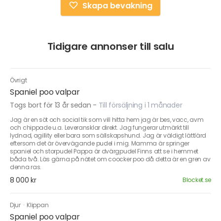
Skapa bevakning
Tidigare annonser till salu
Övrigt
Spaniel poo valpar
Togs bort för 13 år sedan
-
Till försäljning i 1 månader
Jag är en söt och social tik som vill hitta hem jag är bes, vacc, avm
och chippade u.a. Leveransklar direkt. Jag fungerar utmärkt till
lydnad, agillity eller bara som sällskapshund. Jag är väldigt lättlärd
eftersom det är övervägande pudel i mig. Mamma är springer
spaniel och storpudel Pappa är dvärgpudel Finns att se i hemmet
båda två. Läs gärna på nätet om coocker poo då detta är en gren av
denna ras.
8 000 kr
Blocket.se
Djur
·
Klippan
Spaniel poo valpar