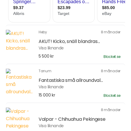
Heby
8 månader
AKUT! Kicko, snäll blandras...
Visa liknande
5 500 kr
Blocket.se
Tanum
8 månader
Fantastiska små allroundval...
Visa liknande
15 000 kr
Blocket.se
8 månader
Valpar - Chihuahua Pekingese
Visa liknande