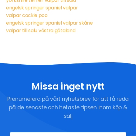
yorkshire terrier valpar till salu
engelsk springer spaniel valpar
valpar cockie poo
engelsk springer spaniel valpar skåne
valpar till salu västra götaland
Missa inget nytt
Prenumerera på vårt nyhetsbrev för att få reda
på de senaste och hetaste tipsen inom köp &
sälj