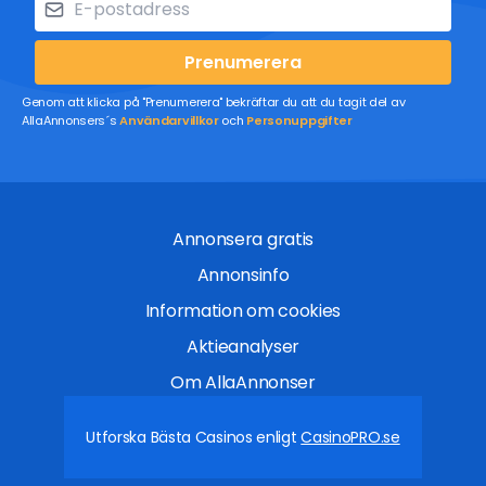
Prenumerera
Genom att klicka på "Prenumerera" bekräftar du att du tagit del av
AllaAnnonsers´s
Användarvillkor
och
Personuppgifter
Annonsera gratis
Annonsinfo
Information om cookies
Aktieanalyser
Om AllaAnnonser
Utforska Bästa Casinos enligt
CasinoPRO.se