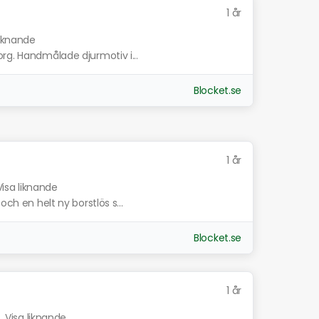
1 år
liknande
rg. Handmålade djurmotiv i...
Blocket.se
1 år
Visa liknande
och en helt ny borstlös s...
Blocket.se
1 år
.
Visa liknande