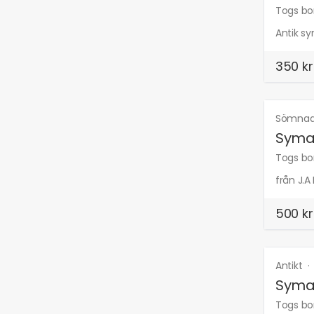
Togs bor
Antik sy
350 kr
Sömnad
Symas
Togs bor
från J.A
500 kr
Antikt
Syma
Togs bor