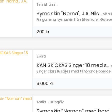
Simrishamn
Symaskin "Norna", J.A. Nils...
Visa 
Fin gammal symaskin från tillverkare i Götebo
200 kr
Skara
KAN SKICKAS Singer 18 med s...
Singer class 18 säljes med tillhörande borddel 
8 000 kr
Antikt
·
Kungälv
Symaskin ”Nornan” med bord..