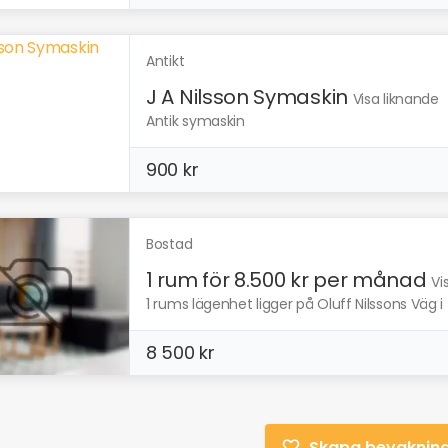
Antikt
J A Nilsson Symaskin
Visa liknande
Antik symaskin
900 kr
Bostad
1 rum för 8.500 kr per månad
Vi
1 rums lägenhet ligger på Oluff Nilssons Väg i 
8 500 kr
Skapa bevaknin