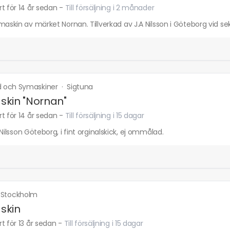
t för 14 år sedan
-
Till försäljning i 2 månader
maskin av märket Nornan. Tillverkad av J.A Nilsson i Göteborg vid sek
 och Symaskiner
·
Sigtuna
kin "Nornan"
t för 14 år sedan
-
Till försäljning i 15 dagar
 Nilsson Göteborg, i fint orginalskick, ej ommålad.
·
Stockholm
skin
t för 13 år sedan
-
Till försäljning i 15 dagar