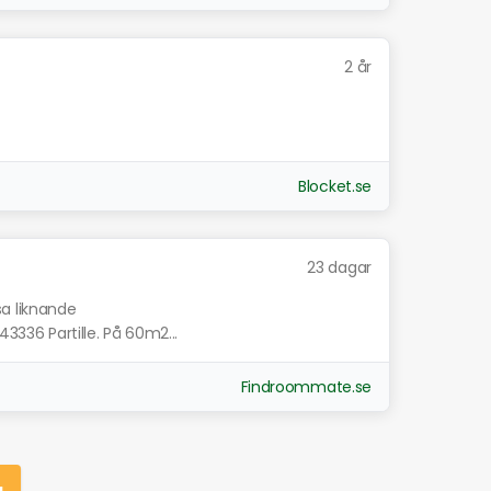
2 år
Blocket.se
23 dagar
sa liknande
43336 Partille. På 60m2...
Findroommate.se
g