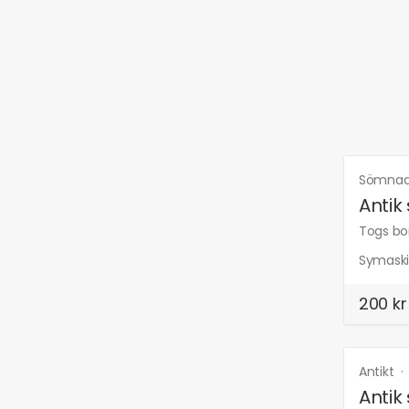
Sömnad
Antik
Togs bor
Symaskin
200 kr
Antikt
Antik