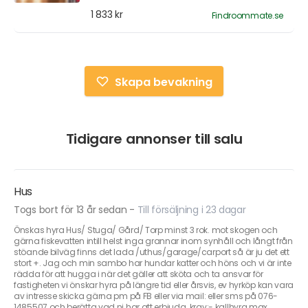
1 833 kr
Findroommate.se
Skapa bevakning
Tidigare annonser till salu
Hus
Togs bort för 13 år sedan
-
Till försäljning i 23 dagar
Önskas hyra Hus/ Stuga/ Gård/ Torp minst 3 rok. mot skogen och
gärna fiskevatten intill helst inga grannar inom synhåll och långt från
stöande bilväg finns det lada /uthus/garage/carport så är ju det ett
stort +. Jag och min sambo har hundar katter och höns och vi är inte
rädda för att hugga i när det gäller att sköta och ta ansvar för
fastigheten vi önskar hyra på längre tid eller årsvis, ev hyrköp kan vara
av intresse skicka gärna pm på FB eller via mail: eller sms på 076-
1485507 och berätta vad ni har att erbjuda. krav:- kallhyra max