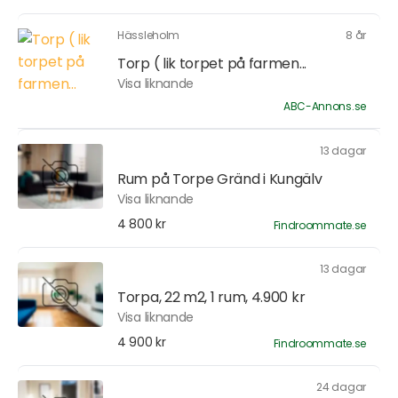
Hässleholm
8 år
Torp ( lik torpet på farmen...
Visa liknande
ABC-Annons.se
13 dagar
Rum på Torpe Gränd i Kungälv
Visa liknande
4 800 kr
Findroommate.se
13 dagar
Torpa, 22 m2, 1 rum, 4.900 kr
Visa liknande
4 900 kr
Findroommate.se
24 dagar