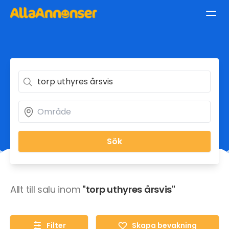
Sök
Allt till salu inom
"torp uthyres årsvis"
Filter
Skapa bevakning