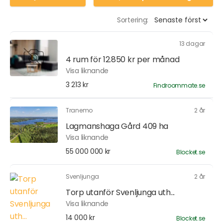
Sortering:
13 dagar
4 rum för 12.850 kr per månad
Visa liknande
3 213 kr
Findroommate.se
Tranemo
2 år
Lagmanshaga Gård 409 ha
Visa liknande
55 000 000 kr
Blocket.se
Svenljunga
2 år
Torp utanför Svenljunga uth...
Visa liknande
14 000 kr
Blocket.se