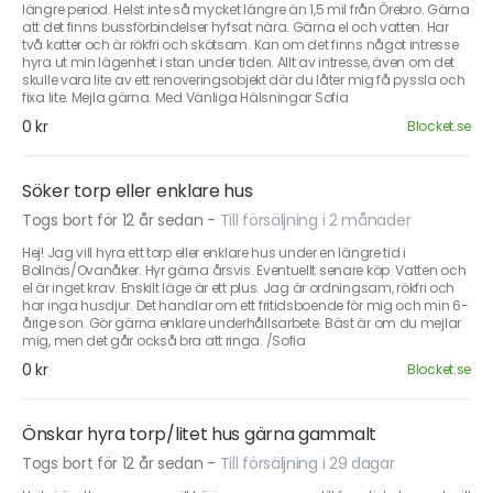
längre period. Helst inte så mycket längre än 1,5 mil från Örebro. Gärna
att det finns bussförbindelser hyfsat nära. Gärna el och vatten. Har
två katter och är rökfri och skötsam. Kan om det finns något intresse
hyra ut min lägenhet i stan under tiden. Allt av intresse, även om det
skulle vara lite av ett renoveringsobjekt där du låter mig få pyssla och
fixa lite. Mejla gärna. Med Vänliga Hälsningar Sofia
0 kr
Blocket.se
Söker torp eller enklare hus
Togs bort för 12 år sedan
-
Till försäljning i 2 månader
Hej! Jag vill hyra ett torp eller enklare hus under en längre tid i
Bollnäs/Ovanåker. Hyr gärna årsvis. Eventuellt senare köp. Vatten och
el är inget krav. Enskilt läge är ett plus. Jag är ordningsam, rökfri och
har inga husdjur. Det handlar om ett fritidsboende för mig och min 6-
årige son. Gör gärna enklare underhållsarbete. Bäst är om du mejlar
mig, men det går också bra att ringa. /Sofia
0 kr
Blocket.se
Önskar hyra torp/litet hus gärna gammalt
Togs bort för 12 år sedan
-
Till försäljning i 29 dagar