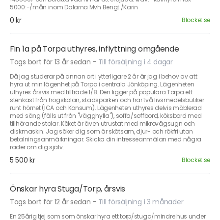
5000:-/mån inom Dalarna Mvh Bengt /Karin
0 kr
Blocket.se
Fin 1a på Torpa uthyres, inflyttning omgående
Togs bort för 13 år sedan
-
Till försäljning i 4 dagar
Då jag studerar på annan ort i ytterligare 2 år är jag i behov av att
hyra ut min lägenhet på Torpa i centrala Jönköping. Lägenheten
uthyres årsvis med tillträde 1/8. Den ligger på populära Torpa ett
stenkast från högskolan, stadsparken och har två livsmedelsbutiker
runt hörnet (ICA och Konsum). Lägenheten uthyres delvis möblerad
med säng (fälls ut från "vägghylla"), soffa/soffbord, köksbord med
tillhörande stolar. Köket är även utrustat med mikrovågsugn och
diskmaskin. Jag söker dig som är skötsam, djur- och rökfri utan
betalningsanmärkningar. Skicka din intresseanmälan med några
rader om dig själv.
5 500 kr
Blocket.se
Önskar hyra Stuga/Torp, årsvis
Togs bort för 12 år sedan
-
Till försäljning i 3 månader
En 25årig tjej som som önskar hyra ett torp/stuga/mindre hus under