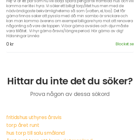
Hej! vi är ett par som nu vill börja spara pengar till framtida hus och vill
komma ner lite i hyra. Vi söker ett billigt torp/litet hus men med de
nödvändigaste bekvämligheterna så som (vatten, el, toa). Det får
gärna finnas saker att pyssla med då min sambo är snickare och
kan man komma överens om exempel billigare hyra mot att renovera
någonting så vore de toppen. Vi bor gärna avsides och djur måste
vara tillåtet.. Vi hyr gärna årsvis/längre period. Hör gärna av dig!
Hälsningar Linnéa
0 kr
Blocket.se
Hittar du inte det du söker?
Prova någon av dessa sökord
fritidshus uthyres årsvis
torp året runt
hus torp till salu småland