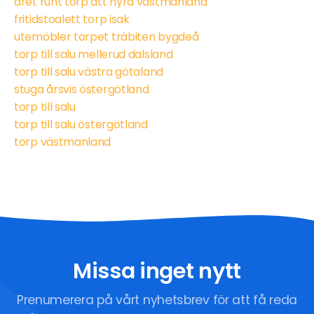
året runt torp att hyra västmanland
fritidstoalett torp isak
utemöbler torpet träbiten bygdeå
torp till salu mellerud dalsland
torp till salu västra götaland
stuga årsvis östergötland
torp till salu
torp till salu östergötland
torp västmanland
Missa inget nytt
Prenumerera på vårt nyhetsbrev för att få reda