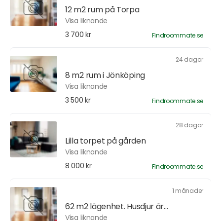
12 m2 rum på Torpa
Visa liknande
3 700 kr
Findroommate.se
24 dagar
8 m2 rum i Jönköping
Visa liknande
3 500 kr
Findroommate.se
28 dagar
Lilla torpet på gården
Visa liknande
8 000 kr
Findroommate.se
1 månader
62 m2 lägenhet. Husdjur är...
Visa liknande