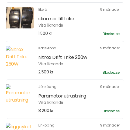
Ekerö
9 månader
skärmar till trike
Visa liknande
1 500 kr
Blocket.se
Karlskrona
9 månader
Nitrox Drift Trike 250W
Visa liknande
2 500 kr
Blocket.se
Jönköping
9 månader
Paramotor utrustning
Visa liknande
8 200 kr
Blocket.se
Linköping
9 månader