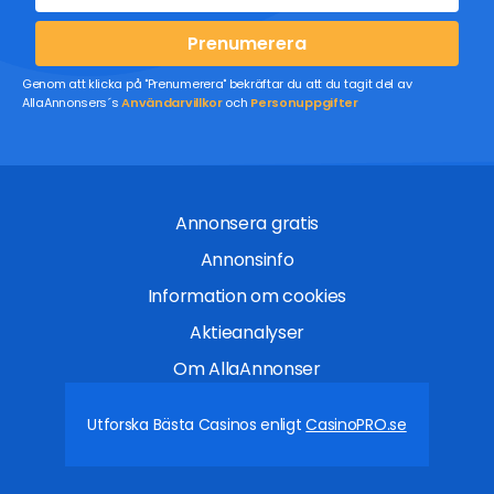
Prenumerera
Genom att klicka på "Prenumerera" bekräftar du att du tagit del av
AllaAnnonsers´s
Användarvillkor
och
Personuppgifter
Annonsera gratis
Annonsinfo
Information om cookies
Aktieanalyser
Om AllaAnnonser
Utforska Bästa Casinos enligt
CasinoPRO.se