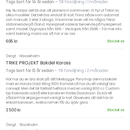
Togs bort för 14 år sedan
-
Till försäljning i 1 månader
Hej. Nu börjar det bli dax att planera in sommaren. Vi hyr ut Trikar av
olika modeller. Det behövs endast B-kort. Finns både som automat
och manuell. 2 eller 3 sitsiga. Vi kommer även att ha några Trikar
stationerade på Öland. Hyrespriset varierar beroende på hyresperiod
samt modell. Dygnspris från 695:- Veckopris från 3995:- För mer info
samt bokning, maila oss så hör vi av oss
695 kr
Blocket.se
Övrigt
·
Hässleholm
TRIKE PROJEKT Bakdel Kaross
Togs bort för 13 år sedan
-
Till försäljning i 2 månader
Här har du en bra start på ditt trikebygge. Para ihop denna bakdel
med en Honda Gold Wing 1500 framdel så har du ett väldigt bra
consept. Men det blr faktiskt helfräck med en vanlig 800 cc Custom
typ Kawasaki också eller kanske en Harley Davidsson. Du kör ett
sådant här ekipage med vanligt b-kort Observera att det här är
enbart karossen , svetsa ramen får du själv göra.
3 500 kr
Blocket.se
Övrigt
·
Stockholm