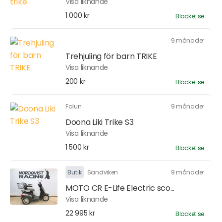
Visa liknande
1 000 kr
Blocket.se
9 månader
Trehjuling för barn TRIKE
Visa liknande
200 kr
Blocket.se
Falun
9 månader
Doona Liki Trike S3
Visa liknande
1 500 kr
Blocket.se
Butik
Sandviken
9 månader
MOTO CR E-Life Electric sco...
Visa liknande
22 995 kr
Blocket.se