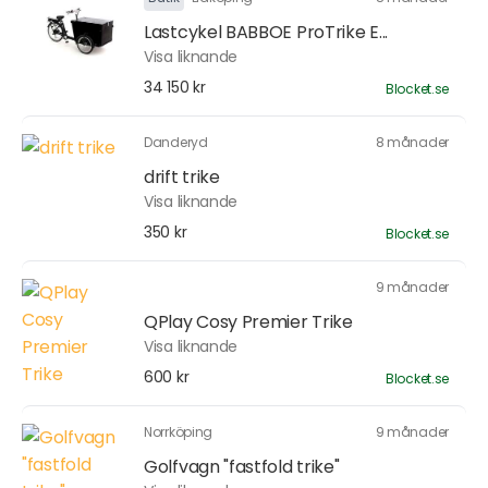
Lastcykel BABBOE ProTrike E...
Visa liknande
34 150 kr
Blocket.se
Danderyd
8 månader
drift trike
Visa liknande
350 kr
Blocket.se
9 månader
QPlay Cosy Premier Trike
Visa liknande
600 kr
Blocket.se
Norrköping
9 månader
Golfvagn "fastfold trike"