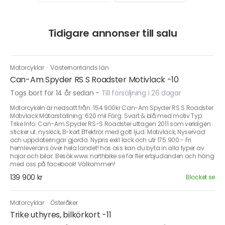
Tidigare annonser till salu
Motorcyklar
·
Västernorrlands län
Can-Am Spyder RS S Roadster Motivlack -10
Togs bort för 14 år sedan
-
Till försäljning i 26 dagar
Motorcykeln är nedsatt från: 154 900kr Can-Am Spyder RS S Roadster
Motivlack Mätarställning: 620 mil Färg: Svart & blå med motiv Typ:
Trike Info: Can-Am Spyder RS-S Roadster uttagen 2011 som verkligen
sticker ut. nyskick, B-kort Effektrör med gott ljud. Motivlack, Nyservad
och uppdateringar gjorda. Nypris exkl lack och utr 175 900:- Fri
hemleverans över hela landet! hos oss kan du byta in alla typer av
hojar och bilar. Besök www.northbike.se för fler erbjudanden och häng
med oss på facebook! Välkommen!
139 900 kr
Blocket.se
Motorcyklar
·
Österåker
Trike uthyres, bilkörkort -11