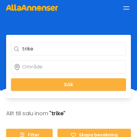
Sök
Allt till salu inom
"trike"
Filter
Skapa bevakning