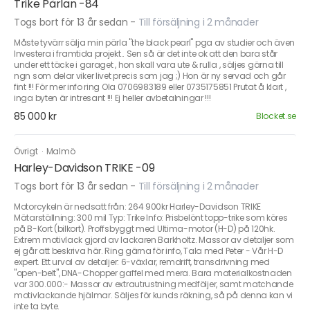
Trike Pärlan -84
Togs bort för 13 år sedan
-
Till försäljning i 2 månader
Måste tyvärr sälja min pärla "the black pearl" pga av studier och även
Investera i framtida projekt.. Sen så är det inte ok att den bara står
under ett täcke i garaget , hon skall vara ute & rulla , säljes gärna till
ngn som delar viker livet precis som jag ;) Hon är ny servad och går
fint !!! För mer info ring Ola 0706983189 eller 0735175851 Prutat å klart ,
inga byten är intresant !!! Ej heller avbetalningar !!!
85 000 kr
Blocket.se
Övrigt
·
Malmö
Harley-Davidson TRIKE -09
Togs bort för 13 år sedan
-
Till försäljning i 2 månader
Motorcykeln är nedsatt från: 264 900kr Harley-Davidson TRIKE
Mätarställning: 300 mil Typ: Trike Info: Prisbelönt topp-trike som köres
på B-Kort (bilkort). Proffsbyggt med Ultima-motor (H-D) på 120hk.
Extrem motivlack gjord av lackaren Barkholtz. Massor av detaljer som
ej går att beskriva här. Ring gärna för info, Tala med Peter - Vår H-D
expert. Ett urval av detaljer: 6-växlar, remdrift, transdrivning med
"open-belt", DNA-Chopper gaffel med mera. Bara materialkostnaden
var 300.000:- Massor av extrautrustning medföljer, samt matchande
motivlackande hjälmar. Säljes för kunds räkning, så på denna kan vi
inte ta byte.