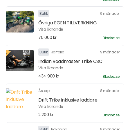
Butik
9 månader
Övriga EGEN TILLVERKNING
Visa liknande
70 000 kr
Blocket.se
Butik
Järfälla
9 månader
Indian Roadmaster Trike CSC
Visa liknande
434 900 kr
Blocket.se
Åstorp
8 månader
Drift Trike inklusive laddare
Visa liknande
2 200 kr
Blocket.se
Butik
Lidköping
8 månader