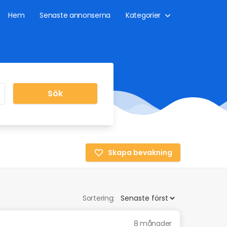
Hem
Senaste annonserna
Kategorier
Sök
Skapa bevakning
Sortering:
8 månader