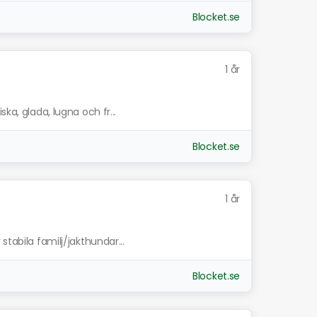
Blocket.se
1 år
ka, glada, lugna och fr...
Blocket.se
1 år
stabila familj/jakthundar...
Blocket.se