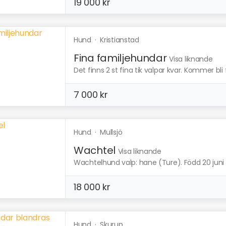
19 000 kr
Hund
·
Kristianstad
Fina familjehundar
Visa liknande
Det finns 2 st fina tik valpar kvar. Kommer bli f
7 000 kr
Hund
·
Mullsjö
Wachtel
Visa liknande
Wachtelhund valp: hane (Ture). Född 20 juni ef
18 000 kr
Hund
·
Skurup