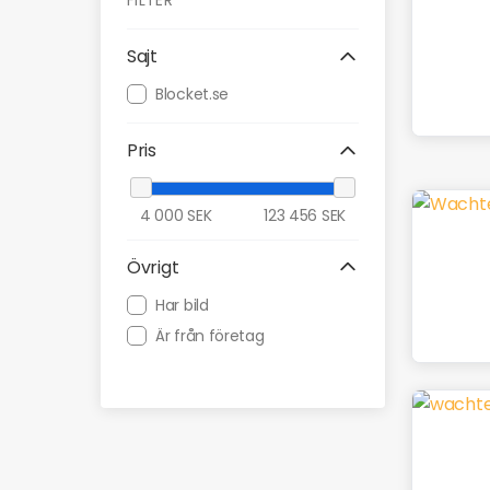
FILTER
Sajt
Blocket.se
Pris
4 000
SEK
123 456
SEK
Övrigt
Har bild
Är från företag