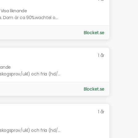
Visa liknande
ga. Dom är ca 90%wachtel o...
Blocket.se
1 år
knande
kogsprov/ukl) och fria (hd/...
Blocket.se
1 år
kogsprov/ukl) och fria (hd/...