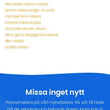
äkta louis vuitton väska
tiamo väska kedjor scorett
michael kors väska
chanel väska kopia
victorias secret väska
äkta gucci begagnad väskan
dior väska
prada väska
Missa inget nytt
Prenumerera på vårt nyhetsbrev för att få reda
på de senaste och hetaste tipsen inom köp &