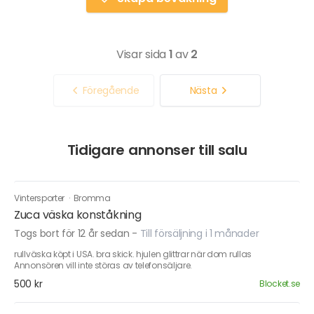
Visar sida
1
av
2
Föregående
Nästa
Tidigare annonser till salu
Vintersporter
·
Bromma
Zuca väska konståkning
Togs bort för 12 år sedan
-
Till försäljning i 1 månader
rullväska köpt i USA. bra skick. hjulen glittrar när dom rullas
Annonsören vill inte störas av telefonsäljare.
500 kr
Blocket.se