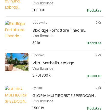
Visa liknande
1 000 kr
Blocket.se
Uddevalla
2 år
Blodläge Författare Theorin...
Visa liknande
39 kr
Blocket.se
Spanien
2 år
Villa i Marbella, Malaga
Visa liknande
8 761 800 kr
Blocket.se
Tyresö
2 år
GLORIA MULTIBORSTE SPEEDCON...
Visa liknande
1 500 kr
Blocket.se