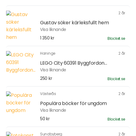
2 år
Gustav söker kärleksfullt hem
Visa liknande
1 350 kr
Blocket.se
Haninge
2 år
LEGO City 60391 Byggfordon...
Visa liknande
250 kr
Blocket.se
Västerås
2 år
Populära böcker för ungdom
Visa liknande
50 kr
Blocket.se
Sundbyberg
2 år