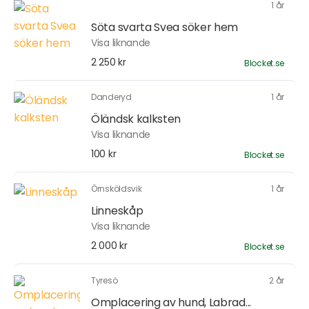
1 år
Söta svarta Svea söker hem
Visa liknande
2 250 kr
Blocket.se
Danderyd
1 år
Öländsk kalksten
Visa liknande
100 kr
Blocket.se
Örnsköldsvik
1 år
Linneskåp
Visa liknande
2 000 kr
Blocket.se
Tyresö
2 år
Omplacering av hund, Labrad...