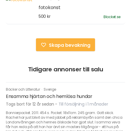
fotokonst
500 kr
Blocket.se
Skapa bevakning
Tidigare annonser till salu
Böcker och Litteratur
·
Sverige
Ensamma hjärtan och hemlösa hundar
Togs bort för 12 år sedan
-
Till försäljning i 1 månader
Bonnierpocket. 2011. 454 s. Pocket. 18x11cm. 245 gram. Gott skick.
Rachel har just blivit av med jobbet på reklambyrån samt den chica
Londonvåningen och hennes älskade har gjort slut. I samma veva
får hon reda på att hon har ärvt sin mosters tillgångar - ett hus på