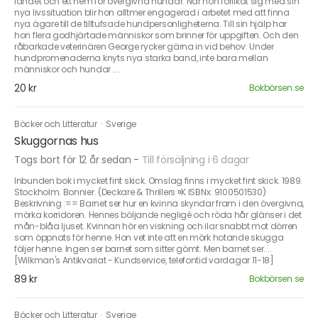
landet och ett hem för övergivna hundar. När hon förlikat sig med sin
nya livssituation blir hon alltmer engagerad i arbetet med att finna
nya ägare till de tilltufsade hundpersonligheterna. Till sin hjälp har
hon flera godhjärtade människor som brinner för uppgiften. Och den
råbarkade veterinären George rycker gärna in vid behov. Under
hundpromenaderna knyts nya starka band, inte bara mellan
människor och hundar ....
20 kr
Bokbörsen.se
Böcker och Litteratur
·
Sverige
Skuggornas hus
Togs bort för 12 år sedan
-
Till försäljning i 6 dagar
Inbunden bok i mycket fint skick. Omslag finns i mycket fint skick. 1989.
Stockholm. Bonnier. (Deckare & Thrillers ¤K ISBNx: 9100501530)
Beskrivning :== Barnet ser hur en kvinna skyndar fram i den övergivna,
mörka korridoren. Hennes böljande negligé och röda hår glänser i det
mån-blåa ljuset. Kvinnan hör en viskning och ilar snabbt mot dörren
som öppnats för henne. Hon vet inte att en mörk hotande skugga
följer henne. Ingen ser barnet som sitter gömt. Men barnet ser....
[Wilkman's Antikvariat - Kundservice, telefontid vardagar 11-18]
89 kr
Bokbörsen.se
Böcker och Litteratur
·
Sverige