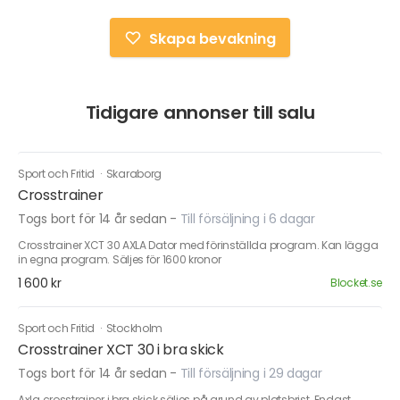
Skapa bevakning
Tidigare annonser till salu
Sport och Fritid
·
Skaraborg
Crosstrainer
Togs bort för 14 år sedan
-
Till försäljning i 6 dagar
Crosstrainer XCT 30 AXLA Dator med förinställda program. Kan lägga
in egna program. Säljes för 1600 kronor
1 600 kr
Blocket.se
Sport och Fritid
·
Stockholm
Crosstrainer XCT 30 i bra skick
Togs bort för 14 år sedan
-
Till försäljning i 29 dagar
Axla crosstrainer i bra skick säljes på grund av platsbrist. Endast