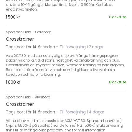
använd 10-15 gånger. Manual finns. Nypris: 3 500 kr. Kontaktas
endast via telefon.
1 500 kr
Blocket.se
Sport och Fritid
·
Göteborg
Crosstrainer
Togs bort för 14 år sedan
-
Till försäljning i 2 dagar
Axla XCT 30 med stor och tydlig display. Många träningsprogram.
Datorn visar bl.a. tid, distans, hastighet, kaloriförbränning och puls.
Crosstrainern är i mycket fint skick. Skonsam träning för hela kroppen.
Bra t ex att träna framför tv:n och samtidigt kunna övervaka sin
kondition och kaloriförbränning.
1 000 kr
Blocket.se
Sport och Fritid
·
Älvsborg
Crosstrainer
Togs bort för 14 år sedan
-
Till försäljning i 4 dagar
Vill nu bli av med min crosstrainer AXLA XCT 30. Sparsamt använd:)
Nypris: 5500-:) på sportex ( när de fanns) Nu: 1500-:) Bruksanvisning
finns till är många olika program Ring för mer information