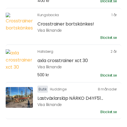
400 kr
Blocket.se
Kungsbacka
1 år
Crosstrainer bortskänkes!
Visa liknande
Blocket.se
Hallsberg
2 år
axla crosstrainer xct 30
Visa liknande
500 kr
Blocket.se
Butik
Huddinge
8 månader
Lastväxlarsläp NÄRKO D4YF51...
Visa liknande
Blocket.se