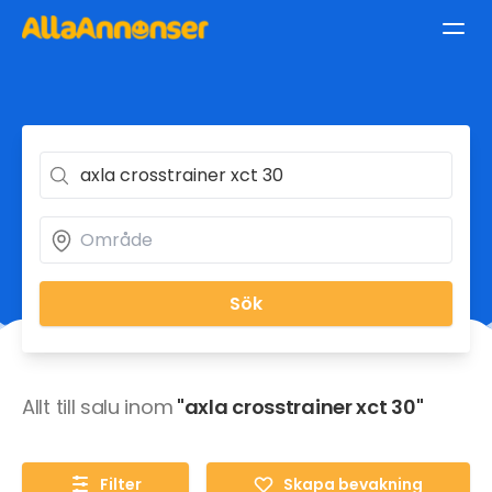
Sök
Allt till salu inom
"axla crosstrainer xct 30"
Filter
Skapa bevakning