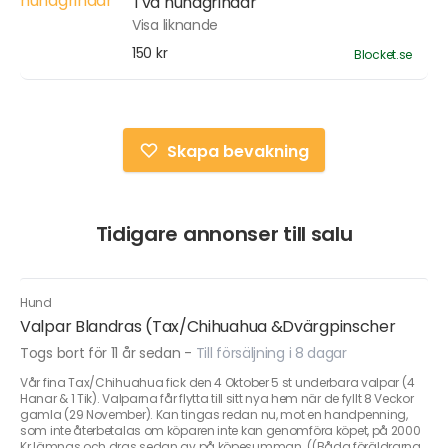
Två hundgrindar
Visa liknande
150 kr
Blocket.se
Skapa bevakning
Tidigare annonser till salu
Hund
Valpar Blandras (Tax/Chihuahua &Dvärgpinscher
Togs bort för 11 år sedan
-
Till försäljning i 8 dagar
Vår fina Tax/Chihuahua fick den 4 Oktober 5 st underbara valpar (4
Hanar & 1 Tik). Valparna får flytta till sitt nya hem när de fyllt 8 Veckor
gamla (29 November). Kan tingas redan nu, mot en handpenning,
som inte återbetalas om köparen inte kan genomföra köpet, på 2000
Kr lämnas och dras sedan av på köpesumman. ((Båda föräldrarna