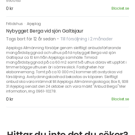
5500153
0 kr
Blocket.se
Fritidshus
·
Arjeplog
Nybygget Berga vid sjön Galtisjaur
Togs bort för 12 år sedan
-
Till försäljning i 2 månader
Arjeplogs Allmänning försäljer genom skriftligt anbudsförfarande
mangårdsbyggnad och uthus på fd nybygget Berga vid sjön
Galtisjaur ca 10 km från Arjeplogs samhälle. Timrad
mangårdsbyggnad på ca 60 m2 samt två uthus därav ett uppfört i
timmer bägge uthusen är i sämre skick. Fastigheten har
elabonnemang. Tomt på ca 10 000 m2 kommer att avstyckas vid
försäljning. Avstyckningskostnad bekostas av köparen. Skriftligt
anbud ska vara inlämnat till Arjeplogs Allmänningsskogar, Box 6, 938
31 Arjeplog senast den 24 oktober och vara märkt "Anbud Berga" Mer
information, ring 0961-10278.
0 kr
Blocket.se
Hittar du inte det du söker?