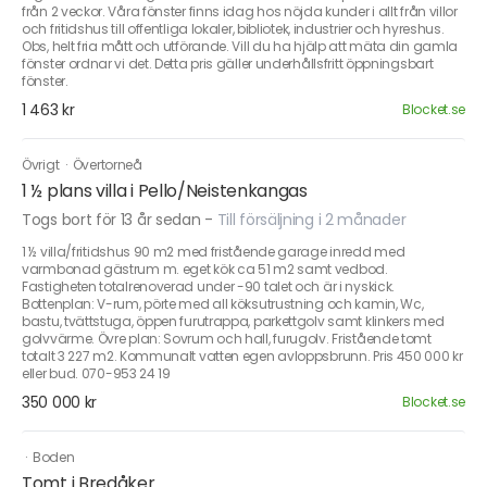
från 2 veckor. Våra fönster finns idag hos nöjda kunder i allt från villor
och fritidshus till offentliga lokaler, bibliotek, industrier och hyreshus.
Obs, helt fria mått och utförande. Vill du ha hjälp att mäta din gamla
fönster ordnar vi det. Detta pris gäller underhållsfritt öppningsbart
fönster.
1 463 kr
Blocket.se
Övrigt
·
Övertorneå
1 ½ plans villa i Pello/Neistenkangas
Togs bort för 13 år sedan
-
Till försäljning i 2 månader
1 ½ villa/fritidshus 90 m2 med fristående garage inredd med
varmbonad gästrum m. eget kök ca 51 m2 samt vedbod.
Fastigheten totalrenoverad under -90 talet och är i nyskick.
Bottenplan: V-rum, pörte med all köksutrustning och kamin, Wc,
bastu, tvättstuga, öppen furutrappa, parkettgolv samt klinkers med
golvvärme. Övre plan: Sovrum och hall, furugolv. Fristående tomt
totalt 3 227 m2. Kommunalt vatten egen avloppsbrunn. Pris 450 000 kr
eller bud. 070-953 24 19
350 000 kr
Blocket.se
·
Boden
Tomt i Bredåker