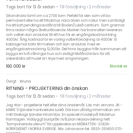
Togs bort för 13 år sedan
-
Till försäljning i 2 månader
Strandnära tomt om ca 2700 kvm. Perfekt för den som vill bo
permanent eller ha ett fritidshus nära älven och natur men samtidigt
ha ett kort pendlingsavstånd till Boden/Luleå centrum. Som grannar
finns redan några åretruntboende. Marken har kranvatten levereras
och vatten kan anslutas till ett hus för en engångskostnad kring
4000kr. Årlig kostnad för en vanlig vattenförsörjning är 4000kr. El
kablage har körts till marken och kan anslutas med en
engångskostnad kring 12,000kr. Det finns bygglov från kommunen att
bygga en två våningar hus och slutligt tillstånd krävs för att
säkerställa att huset är i linje med omgivningen.
160 000 kr
Blocket.se
Övrigt
·
Kiruna
RITNING - PROJEKTERING din önskan
Togs bort för 12 år sedan
-
Till försäljning i 2 månader
Jag ritar - projekterar helt efter dina önskemål. Läs min annons JN -
MARK`S tjänster hantverkare Luleå. Där kan utförlig information om
mitt företags tjänster inhämtas. En speciell modell på fritidshus
framtagen. Vidbyggt burspråk i två plan relaxavdelning helt
"komponerade uterum" för upplevelse av MIDNATTEN- SOLEN-
NORRSKENET I NORRA SVERIGE. Nils Johansson tel. 0920-251450 070-