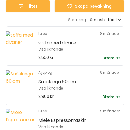
Filter
Skapa bevakning
Sortering:
Luleå
8 månader
soffa med divaner
Visa liknande
2 500 kr
Blocket.se
Arjeplog
9 månader
Snöslunga 60 cm
Visa liknande
2 900 kr
Blocket.se
Luleå
9 månader
Miele Espressomaskin
Visa liknande