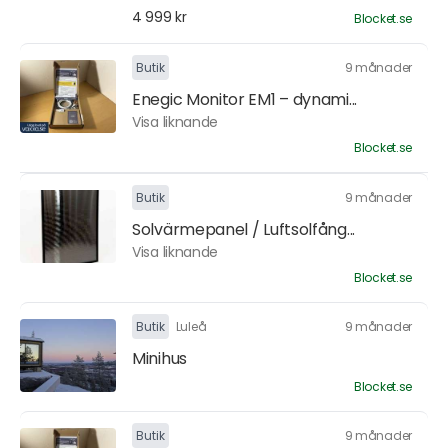
4 999 kr
Blocket.se
Butik
9 månader
Enegic Monitor EM1 – dynami...
Visa liknande
Blocket.se
Butik
9 månader
Solvärmepanel / Luftsolfång...
Visa liknande
Blocket.se
Butik
Luleå
9 månader
Minihus
Blocket.se
Butik
9 månader