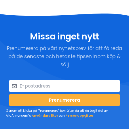
Missa inget nytt
Prenumerera på vårt nyhetsbrev för att få reda
på de senaste och hetaste tipsen inom köp &
sälj
Prenumerera
Genom att klicka på "Prenumerera" bekräftar du att du tagit del av
AllaAnnonsers´s
Användarvillkor
och
Personuppgifter