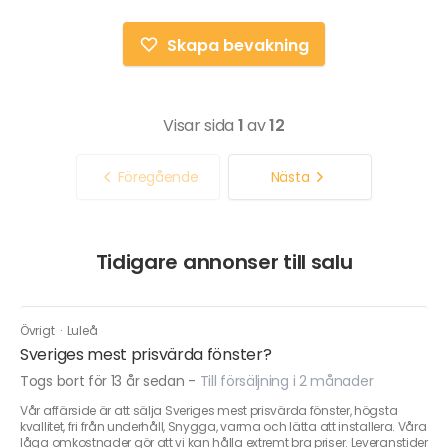
Skapa bevakning
Visar sida
1
av
12
Föregående
Nästa
Tidigare annonser till salu
Övrigt
·
Luleå
Sveriges mest prisvärda fönster?
Togs bort för 13 år sedan
-
Till försäljning i 2 månader
Vår affärside är att sälja Sveriges mest prisvärda fönster, högsta
kvallitet, fri från underhåll, Snygga, varma och lätta att installera. Våra
låga omkostnader gör att vi kan hålla extremt bra priser. Leveranstider