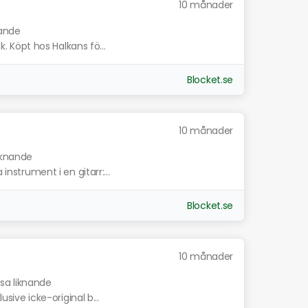
10 månader
nande
ck. Köpt hos Halkans fö...
Blocket.se
10 månader
liknande
instrument i en gitarr:...
Blocket.se
10 månader
isa liknande
usive icke-original b...