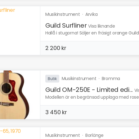
Musikinstrument
·
Arvika
Guild Surfliner
Visa liknande
Hallå i stugorna! Säljer en fräsigt orange Guild
2 200 kr
Musikinstrument
·
Bromma
Butik
Guild OM-250E - Limited edi...
Vi
Modellen är en begränsad upplaga med rosewo
3 450 kr
Musikinstrument
·
Borlänge