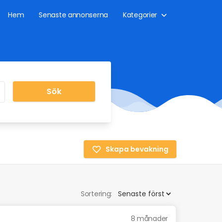
Hem
Senaste annonserna
Kategorier
Sök
Skapa bevakning
Sortering:
8 månader