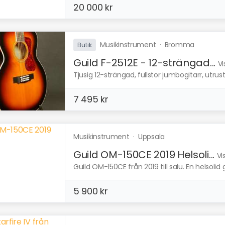
20 000 kr
Musikinstrument
·
Bromma
Butik
Guild F-2512E - 12-strängad...
Vi
Tjusig 12-strängad, fullstor jumbogitarr, utr
7 495 kr
Musikinstrument
·
Uppsala
Guild OM-150CE 2019 Helsoli...
Vi
Guild OM-150CE från 2019 till salu. En helsolid g
5 900 kr