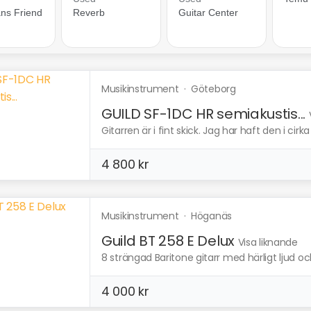
Musikinstrument
·
Göteborg
GUILD SF-1DC HR semiakustis...
Gitarren är i fint skick. Jag har haft den i cir
4 800 kr
Musikinstrument
·
Höganäs
Guild BT 258 E Delux
Visa liknande
8 strängad Baritone gitarr med härligt ljud och
4 000 kr