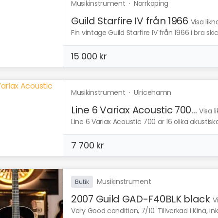
Musikinstrument
·
Norrköping
Guild Starfire IV från 1966
Visa lik
Fin vintage Guild Starfire IV från 1966 i bra ski
15 000 kr
Musikinstrument
·
Ulricehamn
Line 6 Variax Acoustic 700...
Visa 
Line 6 Variax Acoustic 700 är 16 olika akustiska 
7 700 kr
Musikinstrument
Butik
2007 Guild GAD-F40BLK black
V
Very Good condition, 7/10. Tillverkad i Kina, inkl