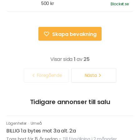
500 kr
Blocket.se
Skapa bevakning
Visar sida
1
av
25
Föregående
Nästa
Tidigare annonser till salu
Lägenheter
·
Umeå
BILLIG 1:a bytes mot 3:a alt. 2:a
Togs bort för 15 år sedan
-
Till försäljning i 2 månader