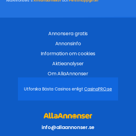
AllaAnnonsers´s
Användarvillkor
och
Personuppgifter
Annonsera gratis
Annonsinfo
Information om cookies
Aktieanalyser
Om AllaAnnonser
Utforska Bästa Casinos enligt
CasinoPRO.se
info@allaannonser.se