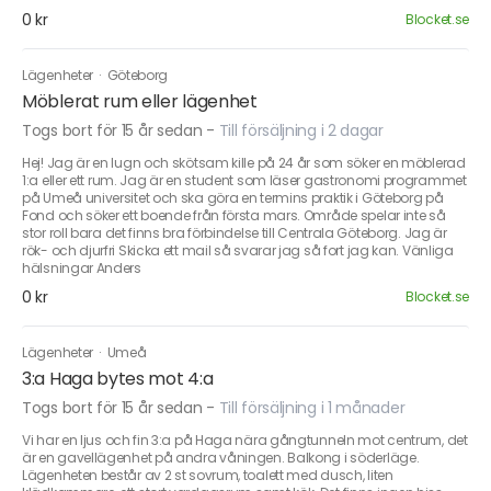
0 kr
Blocket.se
Lägenheter
·
Göteborg
Möblerat rum eller lägenhet
Togs bort för 15 år sedan
-
Till försäljning i 2 dagar
Hej! Jag är en lugn och skötsam kille på 24 år som söker en möblerad
1:a eller ett rum. Jag är en student som läser gastronomi programmet
på Umeå universitet och ska göra en termins praktik i Göteborg på
Fond och söker ett boende från första mars. Område spelar inte så
stor roll bara det finns bra förbindelse till Centrala Göteborg. Jag är
rök- och djurfri Skicka ett mail så svarar jag så fort jag kan. Vänliga
hälsningar Anders
0 kr
Blocket.se
Lägenheter
·
Umeå
3:a Haga bytes mot 4:a
Togs bort för 15 år sedan
-
Till försäljning i 1 månader
Vi har en ljus och fin 3:a på Haga nära gångtunneln mot centrum, det
är en gavellägenhet på andra våningen. Balkong i söderläge.
Lägenheten består av 2 st sovrum, toalett med dusch, liten