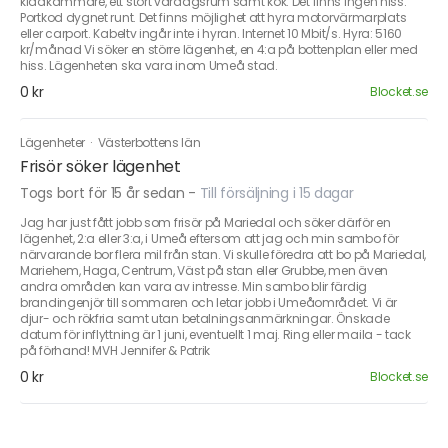
klädkammare, ett stort vardagsrum samt kök. Det finns ingen hiss.
Portkod dygnet runt. Det finns möjlighet att hyra motorvärmarplats
eller carport. Kabeltv ingår inte i hyran. Internet 10 Mbit/s. Hyra: 5160
kr/månad Vi söker en större lägenhet, en 4:a på bottenplan eller med
hiss. Lägenheten ska vara inom Umeå stad.
0 kr
Blocket.se
Lägenheter
·
Västerbottens län
Frisör söker lägenhet
Togs bort för 15 år sedan
-
Till försäljning i 15 dagar
Jag har just fått jobb som frisör på Mariedal och söker därför en
lägenhet, 2:a eller 3:a, i Umeå eftersom att jag och min sambo för
närvarande bor flera mil från stan. Vi skulle föredra att bo på Mariedal,
Mariehem, Haga, Centrum, Väst på stan eller Grubbe, men även
andra områden kan vara av intresse. Min sambo blir färdig
brandingenjör till sommaren och letar jobb i Umeåområdet. Vi är
djur- och rökfria samt utan betalningsanmärkningar. Önskade
datum för inflyttning är 1 juni, eventuellt 1 maj. Ring eller maila - tack
på förhand! MVH Jennifer & Patrik
0 kr
Blocket.se