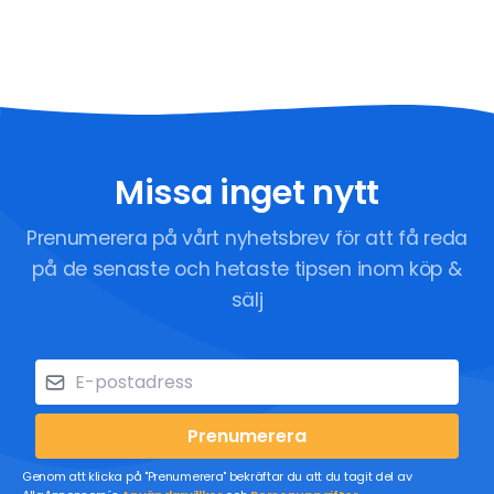
Missa inget nytt
Prenumerera på vårt nyhetsbrev för att få reda
på de senaste och hetaste tipsen inom köp &
sälj
Prenumerera
Genom att klicka på "Prenumerera" bekräftar du att du tagit del av