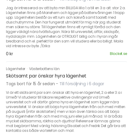
Jag är intresserad av att byta min BILLIGA lilla 1:a till en 3:a alt. stor 2:a.
Lägenheten finns på Mariehem och ligger på bottenvåningen 1 trapp
upp. Lägenheten består av ett rum och kokvrå samt toalett med
duschutrymme. Den har fungerat utmärkt för mig när jag studerat
men söker nu större. Till lägenheten finns ett rymligt förråd och den
ligger väldigt nära tvättstugan. Nära till universitet, affär, skidspår,
nydalasjön mm. Lägenheten är OTROLIGT billig och i hyran ingår
bredband och el. perfekt för den som vill studera eller bo billigt. Maila
vid intresse av byte. /Erika
0 kr
Blocket.se
Lägenheter
·
Västerbottens län
Skötsamt par önskar hyra lägenhet
Togs bort för 15 år sedan
-
Till försäljning i 6 dagar
Vi är ett skötsamt par som önskar att hyra en lägenhet, 2:a eller 3:a i
Umeå! Vi studerar till läkare respektive civilingenjör vid Umeå
universitet och vill därför gärna hyra en lägenhet som ligger nära
universitetet. Vi önskar att börja hyra lägenheten från och med mitten
på augusti (inför skolstarten) men vi kan även tänka oss att börja
hyra lägenheten från och med maj, juni eller juli månad. Vi är båda
mycket skötsamma, rökfria och djurfria! Referenser lämnas gärna
mot begäran! Med vänlig hälsning Elisabet och Fredrik Det går bra att
kontakta oss både via telefon och mail.