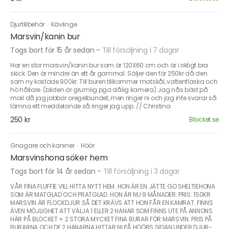
Djurtillbehör
·
Kävlinge
Marsvin/kanin bur
Togs bort för 15 år sedan
-
Till försäljning i 7 dagar
Har en stor marsvin/kanin bur som är 120X60 cm och är i riktigt bra
skick. Den är mindre än ett år gammal. Säljer den för 250kr då den
som ny kostade 900kr. Till buren tillkommer matskål, vattenflaska och
hö hållare. (bilden är grumlig pga dålig kamera) Jag nås bäst på
mail då jag jobbar oregelbundet, men ringer ni och jag inte svarar så
lämna ett meddelande så ringer jag upp. // Christina
250 kr
Blocket.se
Gnagare och kaniner
·
Höör
Marsvinshona söker hem
Togs bort för 14 år sedan
-
Till försäljning i 3 dagar
VÅR FINA FLUFFIE VILL HITTA NYTT HEM. HON ÄR EN JÄTTE GO SHELTIEHONA
SOM ÄR MATGLAD OCH PRATGLAD. HON ÄR NU 9 MÅNADER. PRIS: 150KR
MARSVIN ÄR FLOCKDJUR SÅ DET KRÄVS ATT HON FÅR EN KAMRAT. FINNS
ÄVEN MÖJLIGHET ATT VÄLJA 1 ELLER 2 HANAR SOM FINNS UTE PÅ ANNONS
HÄR PÅ BLOCKET + 2 STORA MYCKET FINA BURAR FÖR MARSVIN. PRIS PÅ
BURARNA OCH DE 2 HANARNA HITTAR NI PÅ HÖÖRS SIDAN UNDER DJUR-