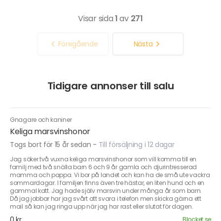
Visar sida
1
av
271
Föregående
Nästa
Tidigare annonser till salu
Gnagare och kaniner
Keliga marsvinshonor
Togs bort för 15 år sedan
-
Till försäljning i 12 dagar
Jag söker två vuxna keliga marsvinshonor som vill komma till en
familj med två snälla barn 6 och 9 år gamla och djurintresserad
mamma och pappa. Vi bor på landet och kan ha de små ute vackra
sommardagar. I familjen finns även tre hästar, en liten hund och en
gammal katt. Jag hade själv marsvin under många år som barn.
Då jag jobbar har jag svårt att svara i telefon men skicka gärna ett
mail så kan jag ringa upp när jag har rast eller slutat för dagen.
0 kr
Blocket.se