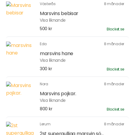
Västerås
8 månader
Marsvins bebisar
Visa liknande
500 kr
Blocket.se
Eda
8 månader
marsvins hane
Visa liknande
300 kr
Blocket.se
Nora
8 månader
Marsvins pojkar.
Visa liknande
800 kr
Blocket.se
Lerum
8 månader
2st supergulliga marsvin sö...