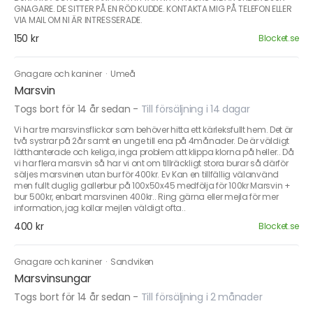
GNAGARE. DE SITTER PÅ EN RÖD KUDDE. KONTAKTA MIG PÅ TELEFON ELLER
VIA MAIL OM NI ÄR INTRESSERADE.
150 kr
Blocket.se
Gnagare och kaniner
·
Umeå
Marsvin
Togs bort för 14 år sedan
-
Till försäljning i 14 dagar
Vi har tre marsvinsflickor som behöver hitta ett kärleksfullt hem. Det är
två systrar på 2år samt en unge till ena på 4månader. De är väldigt
lätthanterade och keliga, inga problem att klippa klorna på heller.. Då
vi har flera marsvin så har vi ont om tillräckligt stora burar så därför
säljes marsvinen utan bur för 400kr. Ev Kan en tillfällig välanvänd
men fullt duglig gallerbur på 100x50x45 medfölja för 100kr Marsvin +
bur 500kr, enbart marsvinen 400kr.. Ring gärna eller mejla för mer
information, jag kollar mejlen väldigt ofta..
400 kr
Blocket.se
Gnagare och kaniner
·
Sandviken
Marsvinsungar
Togs bort för 14 år sedan
-
Till försäljning i 2 månader