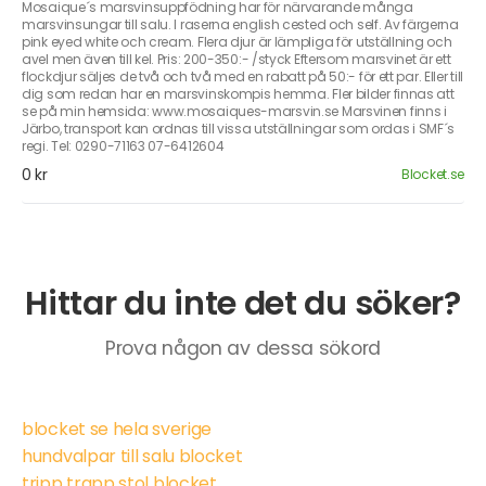
Mosaique´s marsvinsuppfödning har för närvarande många
marsvinsungar till salu. I raserna english cested och self. Av färgerna
pink eyed white och cream. Flera djur är lämpliga för utställning och
avel men även till kel. Pris: 200-350:- /styck Eftersom marsvinet är ett
flockdjur säljes de två och två med en rabatt på 50:- för ett par. Eller till
dig som redan har en marsvinskompis hemma. Fler bilder finnas att
se på min hemsida: www.mosaiques-marsvin.se Marsvinen finns i
Järbo, transport kan ordnas till vissa utställningar som ordas i SMF´s
regi. Tel: 0290-71163 07-6412604
0 kr
Blocket.se
Hittar du inte det du söker?
Prova någon av dessa sökord
blocket se hela sverige
hundvalpar till salu blocket
tripp trapp stol blocket