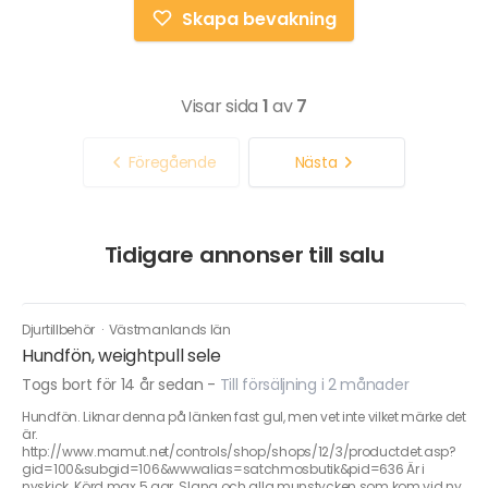
Skapa bevakning
Visar sida
1
av
7
Föregående
Nästa
Tidigare annonser till salu
Djurtillbehör
·
Västmanlands län
Hundfön, weightpull sele
Togs bort för 14 år sedan
-
Till försäljning i 2 månader
Hundfön. Liknar denna på länken fast gul, men vet inte vilket märke det
är.
http://www.mamut.net/controls/shop/shops/12/3/productdet.asp?
gid=100&subgid=106&wwwalias=satchmosbutik&pid=636 Är i
nyskick. Körd max 5 ggr. Slang och alla munstycken som kom vid ny