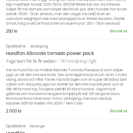
köp medföljer. Model: 220V, 50Hz, 2800W Bilder kan tas vid intresse.
Säljes åt min kompis som köpte den till sin puli. Men hunden har tyvärr
avlidit. 2500:- (Kan skickas, men den väger mycket) Även en
oanvänd weightpull sele med prislappen kvar. Märke Alaskan, Storlek
Small, Färg svart/vit Passar lite smalare hund. 250:- (Kan skickas)
250 kr
Blocket.se
Djurtillbehör
·
Jönköping
Hundfön Albrooks tornado power pack
Togs bort för 14 år sedan
-
Till försäljning i Igår
Har en hund fön av märket Albrooks Tornado Powerpack som säljes
pga av att den inte används. Den är knappt använd och är fin i motor
slang, sladd och filter. Fönen har två lägen och är super att blåsa bort
vatten och död päls, pga sin storlek tar den inte mycket plats och är
lätt att ta med sig. Fungerar perfekt till stora hundar. Lagom tyst
gående och hundarna reagerar knappt på det. Så länge annons
finns kvar finns fönen kvar. Finns i jönköping, men kan skickas,
köparen står för frakten. Pris 2000:- Mvh Cissi
2 000 kr
Blocket.se
Djurtillbehör
·
Haninge