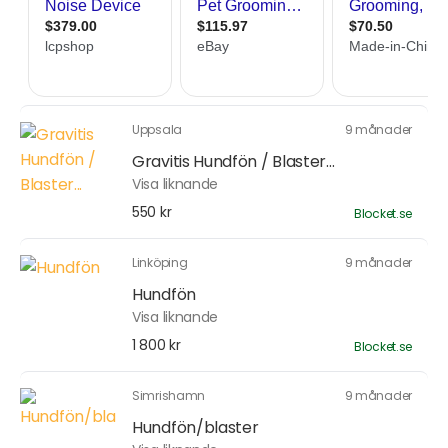
Uppsala
9 månader
Gravitis Hundfön / Blaster...
Visa liknande
550 kr
Blocket.se
Linköping
9 månader
Hundfön
Visa liknande
1 800 kr
Blocket.se
Simrishamn
9 månader
Hundfön/blaster