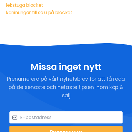
lekstuga blocket
kaninungar till salu på blocket
Missa inget nytt
Prenumerera på vårt nyhetsbrev för att få reda
på de senaste och hetaste tipsen inom köp &
sälj
Prenumerera