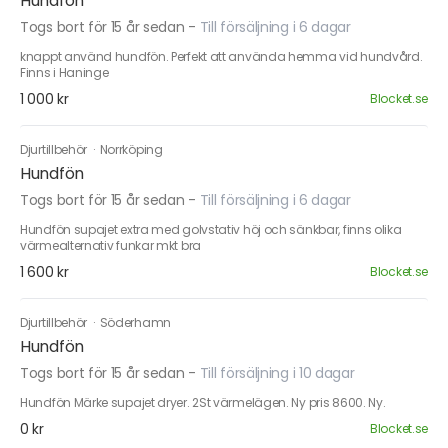
Hundfön
Togs bort för 15 år sedan
-
Till försäljning i 6 dagar
knappt använd hundfön. Perfekt att använda hemma vid hundvård.
Finns i Haninge
1 000 kr
Blocket.se
Djurtillbehör
·
Norrköping
Hundfön
Togs bort för 15 år sedan
-
Till försäljning i 6 dagar
Hundfön supajet extra med golvstativ höj och sänkbar, finns olika
värmealternativ funkar mkt bra
1 600 kr
Blocket.se
Djurtillbehör
·
Söderhamn
Hundfön
Togs bort för 15 år sedan
-
Till försäljning i 10 dagar
Hundfön Märke supajet dryer. 2St värmelägen. Ny pris 8600. Ny.
0 kr
Blocket.se