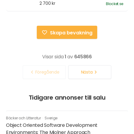
2 700 kr
Blocket.se
Skapa bevakning
Visar sida
1
av
645866
Föregående
Nästa
Tidigare annonser till salu
Böcker och Litteratur
·
Sverige
Object Oriented Software Development
Environments: The Mjolner Approach