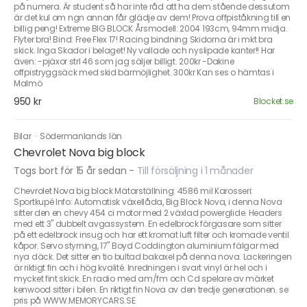
på numera. Är student så har inte råd att ha dem stående dessutom
är det kul om ngn annan får glädje av dem! Prova offpiståkning till en
billig peng! Extreme BIG BLOCK Årsmodell: 2004 193cm, 94mm midja.
Flyter bra! Bind: Free Flex 17! Racing bindning Skidorna är i mkt bra
skick. Inga Skador i belaget! Ny vallade och nyslipade kanter!! Har
även: -pjäxor strl 46 som jag säljer billigt. 200kr -Dakine
offpistryggsäck med skid bärmöjlighet. 300kr Kan ses o hämtas i
Malmö
950 kr
Blocket.se
Bilar
·
Södermanlands län
Chevrolet Nova big block
Togs bort för 15 år sedan
-
Till försäljning i 1 månader
Chevrolet Nova big block Mätarställning: 4586 mil Karosseri:
Sportkupé Info: Automatisk växellåda, Big Block Nova, i denna Nova
sitter den en chevy 454 ci motor med 2 växlad powerglide. Headers
med ett 3" dubbelt avgassystem. En edelbrock förgasare som sitter
på ett edelbrock insug och har ett kromat luft filter och kromade ventil
kåpor. Servo styrning, 17" Boyd Coddington aluminium fälgar med
nya däck. Det sitter en tio bultad bakaxel på denna nova. Lackeringen
är riktigt fin och i hög kvalité. Inredningen i svart vinyl är hel och i
mycket fint skick. En radio med am/fm och Cd spelare av märket
kenwood sitter i bilen. En riktigt fin Nova av den tredje generationen. se
pris på WWW.MEMORYCARS.SE