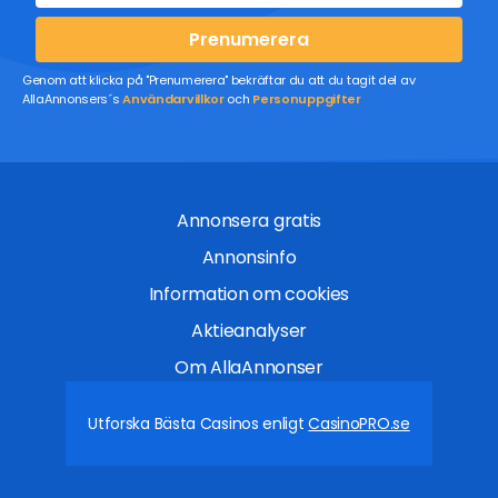
Prenumerera
Genom att klicka på "Prenumerera" bekräftar du att du tagit del av
AllaAnnonsers´s
Användarvillkor
och
Personuppgifter
Annonsera gratis
Annonsinfo
Information om cookies
Aktieanalyser
Om AllaAnnonser
Utforska Bästa Casinos enligt
CasinoPRO.se