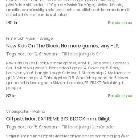
påstådda skillnader - i fråga om fysisk förmåga, intellekt, känsla,
ambitioner, mänskliga relationer och sexualitet- och kommer fram till
en hel del överraskande slutsatser.
180 kr
Bokbörsen.se
Filmer och Musik
·
Sverige
New Kids On The Block, No more games, vinyl-LP,
Togs bort för 12 år sedan
-
Till försäljning i 6 år
New Kids On The Block, No more games, vinyl-LP, Side one: 1. Games 2.
Call it what you want 3.LPlease don´t go girl 4. Cover girl 5. Baby, I
believe in you 6. Hangin´ tough Side two: 1. Step by step 2. My favourite
girl 3. Valentine girl 4. Tähe right stuff 5. What´cha gonna do 6. Never
gonna fall in love agaqin Skivan i bra skick, FRI FRAKT. Betalning till
plusgiro.
83 kr
Bokbörsen.se
Vintersporter
·
Malmö
Offpistskidor: EXTREME BIG BLOCK mm, Billigt
Togs bort för 15 år sedan
-
Till försäljning i 2 månader
Säljer nu mina fina Offpistskidor för att jag har ett par andra jag åker