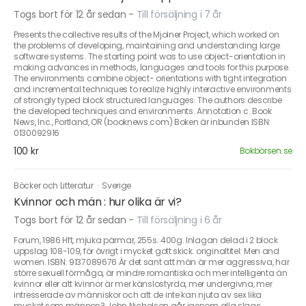
Togs bort för 12 år sedan
-
Till försäljning i 7 år
Presents the collective results of the Mjolner Project, which worked on
the problems of developing, maintaining and understanding large
software systems. The starting point was to use object-orientation in
making advances in methods, languages and tools for this purpose.
The environments combine object- orientations with tight integration
and incremental techniques to realize highly interactive environments
of strongly typed block structured languages. The authors describe
the developed techniques and environments. Annotation c. Book
News, Inc., Portland, OR (booknews.com) Boken är inbunden ISBN:
0130092916
100 kr
Bokbörsen.se
Böcker och Litteratur
·
Sverige
Kvinnor och män : hur olika är vi?
Togs bort för 12 år sedan
-
Till försäljning i 6 år
Forum, 1986 Hft, mjuka pärmar, 255s. 400g. Inlagan delad i 2 block
uppslag 108-109, för övrigt i mycket gott skick. originaltitel: Men and
women. ISBN: 9137089676 Är det sant att män är mer aggressiva, har
större sexuell förmåga, är mindre romantiska och mer intelligenta än
kvinnor eller att kvinnor är mer känslostyrda, mer undergivna, mer
intresserade av människor och att de inte kan njuta av sex lika
mycket som männen? John Nicholson går igenom alla slags