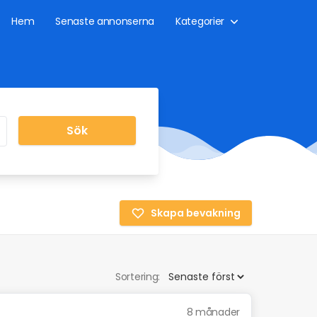
Hem
Senaste annonserna
Kategorier
Sök
Skapa bevakning
Sortering:
8 månader