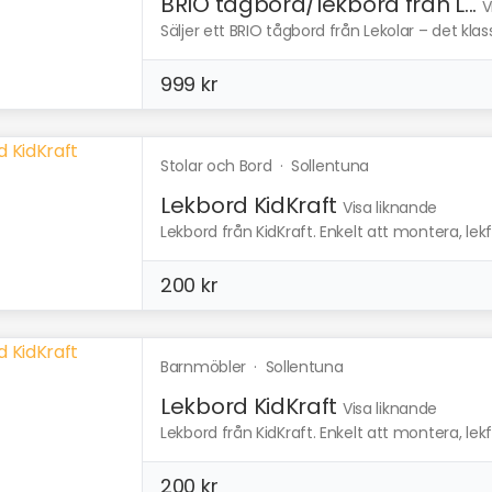
BRIO tågbord/lekbord från L...
V
Säljer ett BRIO tågbord från Lekolar – det klassi
999 kr
Stolar och Bord
·
Sollentuna
Lekbord KidKraft
Visa liknande
Lekbord från KidKraft. Enkelt att montera, lekful
200 kr
Barnmöbler
·
Sollentuna
Lekbord KidKraft
Visa liknande
Lekbord från KidKraft. Enkelt att montera, lekful
200 kr