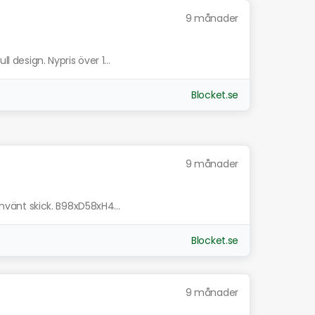
9 månader
l design. Nypris över 1...
Blocket.se
9 månader
 använt skick. B98xD58xH4...
Blocket.se
9 månader