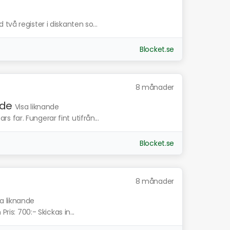
vå register i diskanten so...
Blocket.se
8 månader
nde
Visa liknande
far. Fungerar fint utifrån...
Blocket.se
8 månader
sa liknande
ris: 700:- Skickas in...