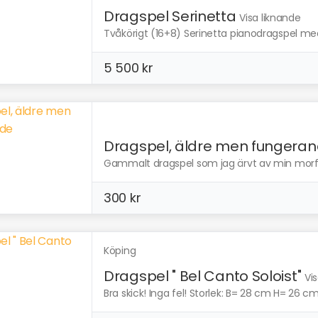
Dragspel Serinetta
Visa liknande
Tvåkörigt (16+8) Serinetta pianodragspel med t
5 500 kr
Dragspel, äldre men fungera
Gammalt dragspel som jag ärvt av min morfars 
300 kr
Köping
Dragspel " Bel Canto Soloist"
Vi
Bra skick! Inga fel! Storlek: B= 28 cm H= 26 cm P