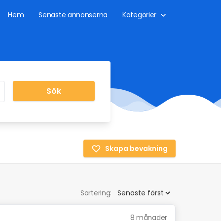
Hem
Senaste annonserna
Kategorier
Sök
Skapa bevakning
Sortering:
8 månader